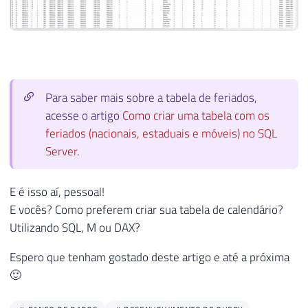
70
[
LastDayOfYear
]
DATE
NULL
,
28
        Sg_UF 
CHAR
(
2
)
NOT
NULL
71
[
FirstDayOfSemester
]
DATE
NULL
,
29
)
72
[
LastDayOfSemester
]
DATE
NULL
,
30
73
[
FirstDayOfQuarter
]
DATE
NULL
,
31
ALTER
TABLE
 dbo
.
Feriados 
ADD
CONSTRA
74
[
LastDayOfQuarter
]
DATE
NULL
,
32
75
[
FirstDayOfMonth
]
AS
(
CONVERT
(
DATE
,
33
Para saber mais sobre a tabela de feriados,
76
[
LastDayOfMonth
]
AS
(
CONVERT
(
DATE
,
C
34
END
acesse o artigo
Como criar uma tabela com os
77
)
35
feriados (nacionais, estaduais e móveis) no SQL
78
AS
36
79
Server
BEGIN
.
37
-- Apaga os dados se já tiverem sido pop
80
38
TRUNCATE
TABLE
 dbo
.
Feriados

81
------------------------------------
39
E é isso aí, pessoal!
82
-- Insert data for DateKey and Fisca
40
E vocês? Como preferem criar sua tabela de calendário?
83
------------------------------------
41
-------------------------------
Utilizando SQL, M ou DAX?
84
42
-- Feriados nacionais
85
-- DECLARE @StartDate DATETIME = '19
43
-------------------------------
Espero que tenham gostado deste artigo e até a próxima
86
44
🙂
87
;
WITH
 generateRandomNumbers
(
i
)
AS
(
45
INSERT
INTO
 dbo
.
88
SELECT
0
46
SELECT
0
,
1
,
1
,
1
,
'Confraternização Uni