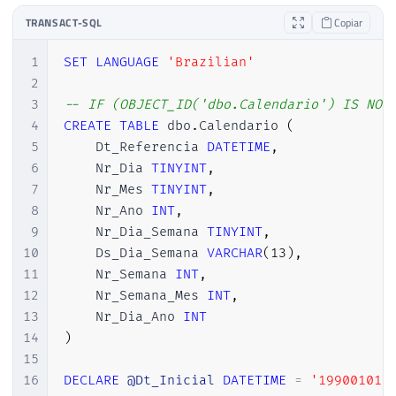
TRANSACT-SQL
Copiar
1
SET
LANGUAGE
'Brazilian'
2
3
-- IF (OBJECT_ID('dbo.Calendario') IS NOT
4
CREATE
TABLE
 dbo
.
Calendario 
(
5
    Dt_Referencia 
DATETIME
,
6
    Nr_Dia 
TINYINT
,
7
    Nr_Mes 
TINYINT
,
8
    Nr_Ano 
INT
,
9
    Nr_Dia_Semana 
TINYINT
,
10
    Ds_Dia_Semana 
VARCHAR
(
13
)
,
11
    Nr_Semana 
INT
,
12
    Nr_Semana_Mes 
INT
,
13
    Nr_Dia_Ano 
INT
14
)
15
16
DECLARE
@Dt_Inicial
DATETIME
=
'19900101'