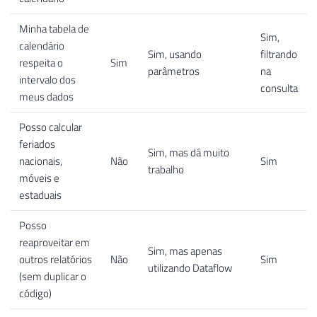
Minha tabela de
Sim,
calendário
Sim, usando
filtrando
respeita o
Sim
parâmetros
na
intervalo dos
consulta
meus dados
Posso calcular
feriados
Sim, mas dá muito
nacionais,
Não
Sim
trabalho
móveis e
estaduais
Posso
reaproveitar em
Sim, mas apenas
outros relatórios
Não
Sim
utilizando Dataflow
(sem duplicar o
código)