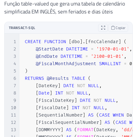
Função table-valued que gera uma tabela de calendário
36
END
simplificada EM INGLÊS, sem feriados e dias úteis
37
38
39
-- ADICIONA MAIS INFORMAÇÕES NA TABELA
TRANSACT-SQL
Copiar
40
ALTER
TABLE
 dbo
.
Calendario 
ADD
 Fl_Ultimo_
41
1
CREATE
FUNCTION
[
dbo
]
.
[
fncCalendar
]
(
42
UPDATE
 dbo
.
Calendario 
SET
 Fl_Ultimo_Dia_M
2
@StartDate
DATETIME
=
'1970-01-01'
,
43
3
@EndDate
DATETIME
=
'2100-01-01'
,
44
UPDATE
4
@FiscalMonthAdjustment
SMALLINT
=
0
45
SET
5
)
46
    A
.
Fl_Ultimo_Dia_Mes 
=
1
6
RETURNS
@Results
TABLE
(
47
FROM
7
[
DateKey
]
DATE
NOT
NULL
,
48
    dbo
.
Calendario A

8
[
Date
]
INT
NOT
NULL
,
49
JOIN
(
9
[
FiscalDateKey
]
DATE
NOT
NULL
,
50
SELECT
 Nr_Ano
,
 Nr_Mes
,
MAX
(
Dt_Ref
10
[
FiscalDate
]
INT
NOT
NULL
,
51
FROM
 dbo
.
Calendario

11
[
SequentialNumber
]
AS
(
CASE
WHEN
 Dat
52
GROUP
BY
 Nr_Ano
,
 Nr_Mes

12
[
FiscalSequentialNumber
]
AS
(
CASE
WH
53
)
 B 
ON
 B
.
Dt_Referencia 
=
 A
.
Dt_Referenc
13
[
DDMMYYYY
]
AS
(
FORMAT
(
DateKey
,
'dd/M
54