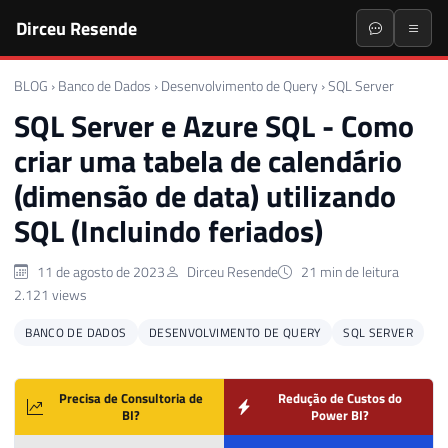
Dirceu Resende
BLOG
›
Banco de Dados
›
Desenvolvimento de Query
›
SQL Server
SQL Server e Azure SQL - Como
criar uma tabela de calendário
(dimensão de data) utilizando
SQL (Incluindo feriados)
11 de agosto de 2023
Dirceu Resende
21 min de leitura
2.121 views
BANCO DE DADOS
DESENVOLVIMENTO DE QUERY
SQL SERVER
Precisa de Consultoria de
Redução de Custos do
BI?
Power BI?