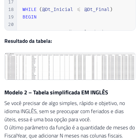
17
18
WHILE
(
@Dt_Inicial
<=
@Dt_Final
)
19
BEGIN
20
21
INSERT
INTO
 dbo
.
Calendario

22
SELECT
Resultado da tabela:
23
@Dt_Inicial
AS
 Dt_Referencia
,
24
DATEPART
(
DAY
,
@Dt_Inicial
)
AS
 Nr_
25
DATEPART
(
MONTH
,
@Dt_Inicial
)
AS
 N
26
DATEPART
(
YEAR
,
@Dt_Inicial
)
AS
 Nr
27
DATEPART
(
WEEKDAY
,
@Dt_Inicial
)
AS
28
DATENAME
(
WEEKDAY
,
@Dt_Inicial
)
AS
Modelo 2 – Tabela simplificada EM INGLÊS
29
DATEPART
(
WEEK
,
@Dt_Inicial
)
AS
 Nr
30
DATEPART
(
WEEK
,
@Dt_Inicial
)
-
DAT
Se você precisar de algo simples, rápido e objetivo, no
31
DATEPART
(
DAYOFYEAR
,
@Dt_Inicial
)
idioma INGLÊS, sem se preocupar com feriados e dias
32
úteis, essa é uma boa opção para você.
33
O último parâmetro da função é a quantidade de meses do
34
SET
@Dt_Inicial
=
DATEADD
(
DAY
,
1
,
@Dt
FiscalYear, que adicionar N meses nas colunas fiscais.
35