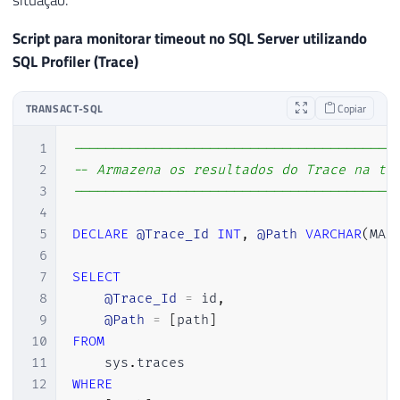
Script para monitorar timeout no SQL Server utilizando
SQL Profiler (Trace)
TRANSACT-SQL
Copiar
1
----------------------------------------
2
-- Armazena os resultados do Trace na ta
3
----------------------------------------
4
5
DECLARE
@Trace_Id
INT
,
@Path
VARCHAR
(
MAX
6
7
SELECT
8
@Trace_Id
=
 id
,
9
@Path
=
[
path
]
10
FROM
11
    sys
.
12
WHERE