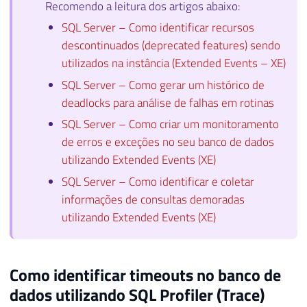
Recomendo a leitura dos artigos abaixo:
32
DATEADD
(
HOUR
,
@TimeZone
,
 CTE
.
event_da
SQL Server – Como identificar recursos
33
    CTE
.
descontinuados (deprecated features) sendo
34
INTO
utilizados na instância (Extended Events – XE)
35
#Eventos
36
FROM
SQL Server – Como gerar um histórico de
37
deadlocks para análise de falhas em rotinas
38
WHERE
SQL Server – Como criar um monitoramento
39
DATEADD
(
HOUR
,
@TimeZone
,
 CTE
.
event_da
de erros e exceções no seu banco de dados
40
utilizando Extended Events (XE)
41
SQL Server – Como identificar e coletar
42
INSERT
INTO
 dbo
.
43
SELECT
informações de consultas demoradas
44
    A
.
Dt_Evento
,
utilizando Extended Events (XE)
45
    xed
.
event_data
.
value
(
'(action[@name="
46
    xed
.
event_data
.
value
(
'(data[@name="du
47
    xed
.
event_data
.
value
(
'(action[@name="
Como identificar timeouts no banco de
48
    xed
.
event_data
.
value
(
'(action[@name="
dados utilizando SQL Profiler (Trace)
49
    xed
.
event_data
.
value
(
'(action[@name="