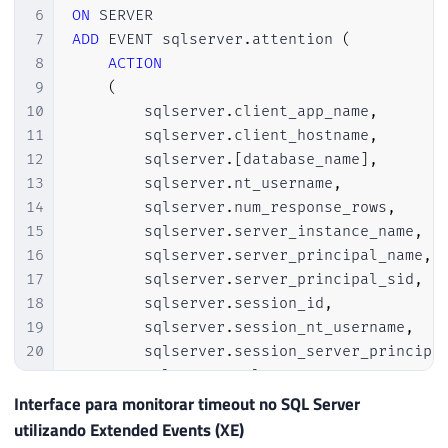
6
ON
7
ADD
 EVENT sqlserver
.
attention 
(
8
ACTION
9
(
10
        sqlserver
.
client_app_name
,
11
        sqlserver
.
client_hostname
,
12
        sqlserver
.
[
database_name
]
,
13
        sqlserver
.
nt_username
,
14
        sqlserver
.
num_response_rows
,
15
        sqlserver
.
server_instance_name
,
16
        sqlserver
.
server_principal_name
,
17
        sqlserver
.
server_principal_sid
,
18
        sqlserver
.
session_id
,
19
        sqlserver
.
session_nt_username
,
20
        sqlserver
.
session_server_principa
21
        sqlserver
.
sql_text
,
22
        sqlserver
.
username

Interface para monitorar timeout no SQL Server
23
)
utilizando Extended Events (XE)
24
)