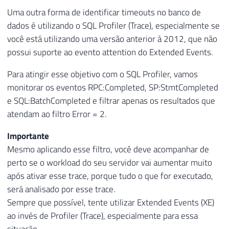
50
    xed
.
event_data
.
value
(
'(action[@name="
Uma outra forma de identificar timeouts no banco de
51
    xed
.
event_data
.
value
(
'(action[@name="
dados é utilizando o SQL Profiler (Trace), especialmente se
52
    xed
.
event_data
.
value
(
'(action[@name="
você está utilizando uma versão anterior à 2012, que não
53
    xed
.
event_data
.
value
(
'(action[@name="
possui suporte ao evento attention do Extended Events.
54
    TRY_CAST
(
xed
.
event_data
.
value
(
'(actio
55
FROM
Para atingir esse objetivo com o SQL Profiler, vamos
56
#Eventos A
monitorar os eventos RPC:Completed, SP:StmtCompleted
57
CROSS
APPLY
 A
.
event_data
.
nodes
(
'//eve
e SQL:BatchCompleted e filtrar apenas os resultados que
atendam ao filtro Error = 2.
Importante
Mesmo aplicando esse filtro, você deve acompanhar de
perto se o workload do seu servidor vai aumentar muito
após ativar esse trace, porque tudo o que for executado,
será analisado por esse trace.
Sempre que possível, tente utilizar Extended Events (XE)
ao invés de Profiler (Trace), especialmente para essa
situação.