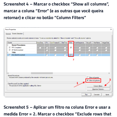
69
        HostName
,
Screenshot 4 – Marcar o checkbox “Show all columns”,
70
        ApplicationName
,
marcar a coluna “Error” (e as outras que você queira
71
        LoginName
,
retornar) e clicar no botão “Column Filters”
72
        CAST
(
Duration 
/
1000
/
1000.00
A
73
        StartTime
,
74
DATEADD
(
MILLISECOND
,
 Duration 
/
75
        ServerName
,
76
        DatabaseName

77
FROM
78
        ::fn_trace_gettable
(
@Path
,
DEFAU
79
WHERE
80
        ApplicationName 
NOT
LIKE
'%Manag
81
AND
 Error 
=
2
-- Abort
82
ORDER
BY
83
        StartTime

84
85
Screenshot 5 – Aplicar um filtro na coluna Error e usar a
86
------------------------------------
medida Error = 2. Marcar o checkbox “Exclude rows that
87
-- Apaga o arquivo de trace