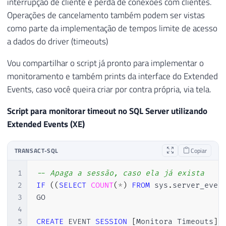
interrupção de cliente e perda de conexões com clientes.
Operações de cancelamento também podem ser vistas
como parte da implementação de tempos limite de acesso
a dados do driver (timeouts)
Vou compartilhar o script já pronto para implementar o
monitoramento e também prints da interface do Extended
Events, caso você queira criar por contra própria, via tela.
Script para monitorar timeout no SQL Server utilizando
Extended Events (XE)
TRANSACT-SQL
Copiar
1
-- Apaga a sessão, caso ela já exista
2
IF
(
(
SELECT
COUNT
(
*
)
FROM
 sys
.
server_even
3
GO

4
5
CREATE
 EVENT 
SESSION
[
Monitora Timeouts
]