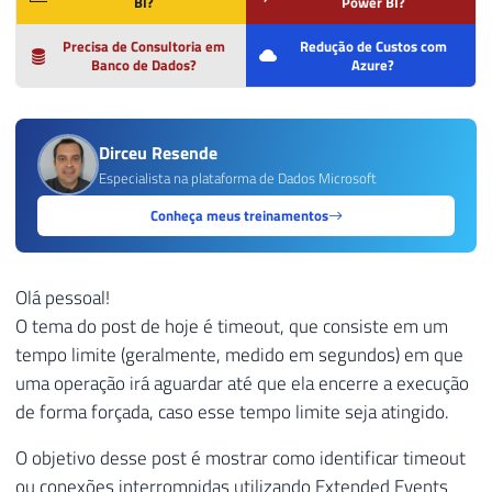
BI?
Power BI?
Precisa de Consultoria em
Redução de Custos com
Banco de Dados?
Azure?
Dirceu Resende
Especialista na plataforma de Dados Microsoft
Conheça meus treinamentos
Olá pessoal!
O tema do post de hoje é timeout, que consiste em um
tempo limite (geralmente, medido em segundos) em que
uma operação irá aguardar até que ela encerre a execução
de forma forçada, caso esse tempo limite seja atingido.
O objetivo desse post é mostrar como identificar timeout
ou conexões interrompidas utilizando Extended Events