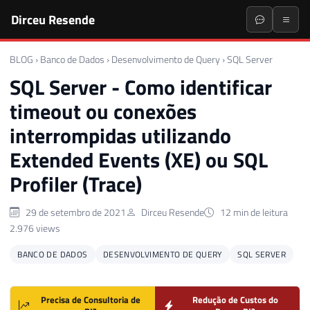
Dirceu Resende
BLOG
›
Banco de Dados
›
Desenvolvimento de Query
›
SQL Server
SQL Server - Como identificar
timeout ou conexões
interrompidas utilizando
Extended Events (XE) ou SQL
Profiler (Trace)
29 de setembro de 2021
Dirceu Resende
12 min de leitura
2.976 views
BANCO DE DADOS
DESENVOLVIMENTO DE QUERY
SQL SERVER
Precisa de Consultoria de
Redução de Custos do