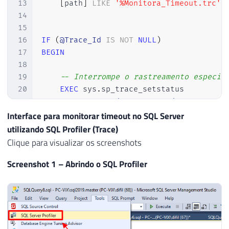
13
[
path
]
LIKE
'%Monitora_Timeout.trc'
14
15
16
IF
(
@Trace_Id
IS
NOT
NULL
)
17
BEGIN
18
19
-- Interrompe o rastreamento especif
20
EXEC
 sys
.
sp_trace_setstatus

21
@Trace_Id
=
@Trace_Id
,
22
@status
=
0
Interface para monitorar timeout no SQL Server
23
utilizando SQL Profiler (Trace)
24
Clique para visualizar os screenshots
25
-- Fecha o rastreamento especificado
Screenshot 1 – Abrindo o SQL Profiler
26
EXEC
 sys
.
sp_trace_setstatus 

27
@Trace_Id
=
@Trace_Id
,
28
@status
=
2
29
30
31
IF
(
OBJECT_ID
(
'dbo.Historico_Timeout