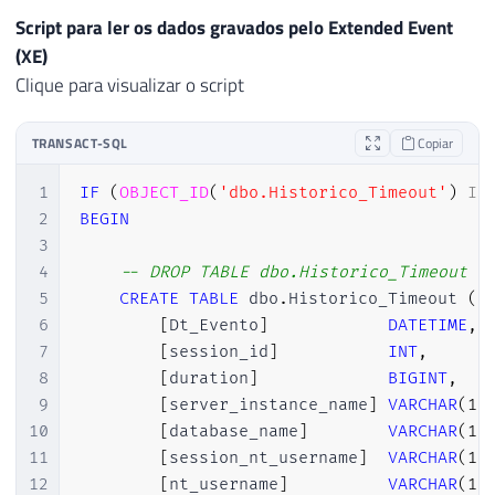
Script para ler os dados gravados pelo Extended Event
(XE)
Clique para visualizar o script
TRANSACT-SQL
Copiar
1
IF
(
OBJECT_ID
(
'dbo.Historico_Timeout'
)
IS
2
BEGIN
3
4
-- DROP TABLE dbo.Historico_Timeout
5
CREATE
TABLE
 dbo
.
Historico_Timeout 
(
6
[
Dt_Evento
]
DATETIME
,
7
[
session_id
]
INT
,
8
[
duration
]
BIGINT
,
9
[
server_instance_name
]
VARCHAR
(
10
10
[
database_name
]
VARCHAR
(
10
11
[
session_nt_username
]
VARCHAR
(
10
12
[
nt_username
]
VARCHAR
(
10