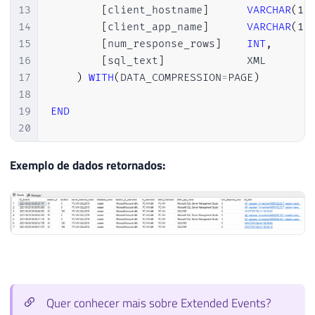
13
[
client_hostname
]
VARCHAR
(
10
14
[
client_app_name
]
VARCHAR
(
10
15
[
num_response_rows
]
INT
,
16
[
sql_text
]
             XML

17
)
WITH
(
DATA_COMPRESSION
=
PAGE
)
18
19
END
20
21
22
DECLARE
@TimeZone
INT
=
DATEDIFF
(
HOUR
,
GE
Exemplo de dados retornados:
23
DECLARE
@Dt_Ultimo_Evento
DATETIME
=
ISNU
24
25
26
IF
(
OBJECT_ID
(
'tempdb..#Eventos'
)
IS
NOT
27
;
WITH
 CTE 
AS
(
28
SELECT
CONVERT
(
XML
,
 event_data
)
AS
 eve
29
FROM
 sys
.
fn_xe_file_target_read_file
(
30
)
Quer conhecer mais sobre Extended Events?
31
SELECT