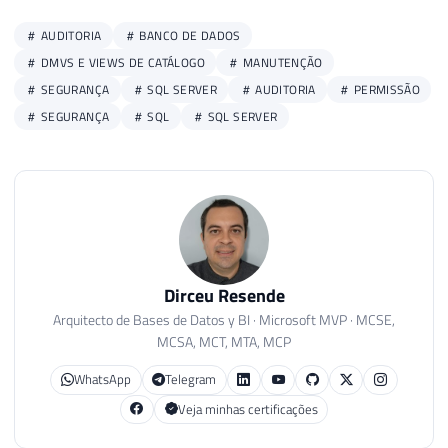
126
127
AUDITORIA
BANCO DE DADOS
128
DMVS E VIEWS DE CATÁLOGO
MANUTENÇÃO
129
IF
(
NULLIF
(
LTRIM
(
RTRIM
(
@Database
)
)
,
SEGURANÇA
SQL SERVER
AUDITORIA
PERMISSÃO
130
BEGIN
SEGURANÇA
SQL
SQL SERVER
131
132
133
DECLARE
@Query_Alterada
VARCHAR
(
134
135
--------------------------------
136
-- PERMISSÕES DE TODOS OS DATABA
137
--------------------------------
Dirceu Resende
138
Arquitecto de Bases de Datos y BI · Microsoft MVP · MCSE,
139
SET
@Query_Alterada
=
'

MCSA, MCT, MTA, MCP
140
    USE [?];

141
    '
+
@Query_Permissao_Database
WhatsApp
Telegram
142
Veja minhas certificações
143
144
INSERT
INTO
#Permissoes_Database