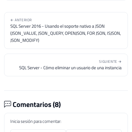
145
EXEC
 master
.
dbo
.
sp_MSforeachdb 
@
146
147
← ANTERIOR
SQL Server 2016 - Usando el soporte nativo a JSON
148
--------------------------------
(JSON_VALUE, JSON_QUERY, OPENJSON, FOR JSON, ISJSON,
149
-- PERMISSÕES EM ROLES DE TODOS 
JSON_MODIFY)
150
--------------------------------
151
152
SET
@Query_Alterada
=
'

SIGUIENTE →
153
    USE [?];

SQL Server - Cómo eliminar un usuario de una instancia
154
    '
+
@Query_Permissoes_Roles
155
156
157
INSERT
INTO
#Permissoes_Roles
158
EXEC
 master
.
dbo
.
sp_MSforeachdb 
@
Comentarios (
8
)
159
160
161
--------------------------------
Inicia sesión para comentar:
162
-- PERMISSÕES NA INSTÂNCIA