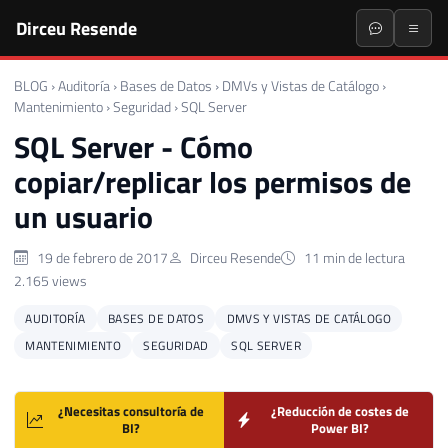
Dirceu Resende
BLOG
›
Auditoría
›
Bases de Datos
›
DMVs y Vistas de Catálogo
›
Mantenimiento
›
Seguridad
›
SQL Server
SQL Server - Cómo
copiar/replicar los permisos de
un usuario
19 de febrero de 2017
Dirceu Resende
11 min de lectura
2.165 views
AUDITORÍA
BASES DE DATOS
DMVS Y VISTAS DE CATÁLOGO
MANTENIMIENTO
SEGURIDAD
SQL SERVER
¿Necesitas consultoría de
¿Reducción de costes de
BI?
Power BI?