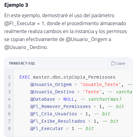
Ejemplo 3
89
        D.[name] AS [Schema],

90
        C.[name] AS [Object],

En este ejemplo, demostraré el uso del parámetro
91
        (CASE WHEN A.state_desc = ''GRANT
@Fl_Executar = 1, donde el procedimiento almacenado
92
        A.[permission_name],

realmente realiza cambios en la instancia y los permisos
93
        (CASE 

se copian efectivamente de @Usuario_Origem a
94
            WHEN C.[name] IS NULL THEN ''
@Usuario_Destino.
95
            ELSE ''USE ['' + DB_NAME() +
96
        END) COLLATE DATABASE_DEFAULT AS 
TRANSACT-SQL
Copiar
97
        (CASE 

98
            WHEN C.[name] IS NULL THEN ''
1
EXEC
 master
.
dbo
.
stpCopia_Permissoes 

99
            ELSE ''USE ['' + DB_NAME() + 
2
@Usuario_Origem
=
'Usuario_Teste'
,
-- 
100
        END) COLLATE DATABASE_DEFAULT AS 
3
@Usuario_Destino
=
'Teste'
,
-- varchar
101
    FROM

4
@Database
=
NULL
,
-- varchar(max)
102
        sys.database_permissions         
5
@Fl_Remover_Permissoes
=
1
,
-- bit
103
        LEFT JOIN sys.schemas            
6
@Fl_Cria_Usuarios
=
1
,
-- bit
104
        LEFT JOIN sys.all_objects        
7
@Fl_Exibe_Resultados
=
1
,
-- bit
105
        JOIN sys.schemas                 
8
@Fl_Executar
=
1
-- bit
106
        JOIN sys.database_principals     