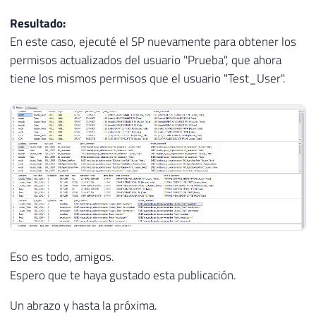
107
    WHERE

108
        E.[name] IN ('''
+
@Usuario_Orig
Resultado:
109
En este caso, ejecuté el SP nuevamente para obtener los
110
permisos actualizados del usuario "Prueba", que ahora
111
tiene los mismos permisos que el usuario "Test_User".
112
DECLARE
@Query_Permissoes_Roles
VARC
113
    SELECT

114
        DB_NAME() AS [database],

115
        A.[name] AS [username],

116
	    A.[type_desc] AS LoginType,

117
	    C.[name] AS [role],

118
        ''EXEC ['' + DB_NAME() + ''].sys.
119
        ''EXEC ['' + DB_NAME() + ''].sys.
120
    FROM 

121
        sys.database_principals          
Eso es todo, amigos.
122
	    JOIN sys.database_role_members      B   WITH(NOLOCK) ON A.principal_id = B.member_principal_id

123
        JOIN sys.database_principals     
Espero que te haya gustado esta publicación.
124
    WHERE 

Un abrazo y hasta la próxima.
125
        A.[name] IN ('''
+
@Usuario_Orig