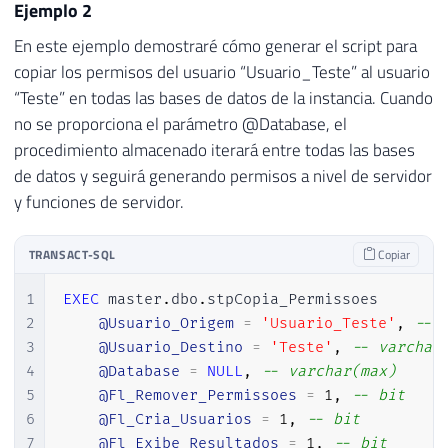
51
[
is_disabled
]
BIT
NOT
NULL
,
Ejemplo 2
52
[
class_desc
]
 NVARCHAR
(
40
)
NOT
NU
En este ejemplo demostraré cómo generar el script para
53
[
type
]
 NVARCHAR
(
40
)
NOT
NULL
,
copiar los permisos del usuario “Usuario_Teste” al usuario
54
[
permission_name
]
 NVARCHAR
(
50
)
N
“Teste” en todas las bases de datos de la instancia. Cuando
55
[
state_desc
]
 NVARCHAR
(
20
)
NOT
NU
no se proporciona el parámetro @Database, el
56
[
grant_command
]
[
nvarchar
]
(
MAX
)
57
[
revoke_command
]
[
nvarchar
]
(
MAX
procedimiento almacenado iterará entre todas las bases
58
)
de datos y seguirá generando permisos a nivel de servidor
59
y funciones de servidor.
60
61
IF
(
OBJECT_ID
(
'tempdb..#Permissoes_R
TRANSACT-SQL
Copiar
62
CREATE
TABLE
[
dbo
]
.
[
#Permissoes_Role
63
[
username
]
[
nvarchar
]
(
128
)
COLL
1
EXEC
 master
.
dbo
.
stpCopia_Permissoes 

64
[
type_desc
]
[
sys
]
.
[
sysname
]
NOT
2
@Usuario_Origem
=
'Usuario_Teste'
,
-- 
65
[
is_disabled
]
BIT
NOT
NULL
,
3
@Usuario_Destino
=
'Teste'
,
-- varchar
66
[
role
]
[
sys
]
.
[
sysname
]
NOT
NULL
,
4
@Database
=
NULL
,
-- varchar(max)
67
[
grant_command
]
[
nvarchar
]
(
MAX
)
5
@Fl_Remover_Permissoes
=
1
,
-- bit
68
[
revoke_command
]
[
nvarchar
]
(
MAX
6
@Fl_Cria_Usuarios
=
1
,
-- bit
69
)
7
@Fl_Exibe_Resultados
=
1
,
-- bit