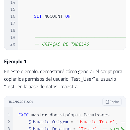
14
15
16
SET
 NOCOUNT 
ON
17
18
19
------------------------------------
20
-- CRIAÇÃO DE TABELAS
21
------------------------------------
22
Ejemplo 1
23
IF
(
OBJECT_ID
(
'tempdb..#Permissoes_D
En este ejemplo, demostraré cómo generar el script para
24
CREATE
TABLE
[
dbo
]
.
[
#Permissoes_Data
copiar los permisos del usuario "Test_User" al usuario
25
[
database
]
[
nvarchar
]
(
128
)
COLL
"Test" en la base de datos "maestra".
26
[
username
]
[
sys
]
.
[
sysname
]
NOT
N
27
[
schema
]
[
sys
]
.
[
sysname
]
NULL
,
28
[
object
]
[
sys
]
.
[
sysname
]
NULL
,
TRANSACT-SQL
Copiar
29
[
cmd_state
]
[
nvarchar
]
(
60
)
COLL
30
[
permission_name
]
[
nvarchar
]
(
12
1
EXEC
 master
.
dbo
.
stpCopia_Permissoes 

31
[
grant_command
]
[
nvarchar
]
(
MAX
)
2
@Usuario_Origem
=
'Usuario_Teste'
,
-- 
32
[
revoke_command
]
[
nvarchar
]
(
MAX
3
@Usuario_Destino
=
'Teste'
,
-- varchar