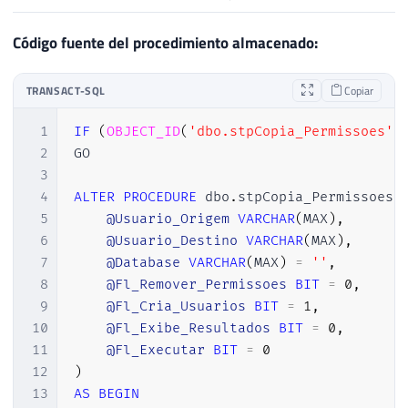
Código fuente del procedimiento almacenado:
TRANSACT-SQL
Copiar
1
IF
(
OBJECT_ID
(
'dbo.stpCopia_Permissoes'
)
2
GO

3
4
ALTER
PROCEDURE
 dbo
.
stpCopia_Permissoes 
5
@Usuario_Origem
VARCHAR
(
MAX
)
,
6
@Usuario_Destino
VARCHAR
(
MAX
)
,
7
@Database
VARCHAR
(
MAX
)
=
''
,
8
@Fl_Remover_Permissoes
BIT
=
0
,
9
@Fl_Cria_Usuarios
BIT
=
1
,
10
@Fl_Exibe_Resultados
BIT
=
0
,
11
@Fl_Executar
BIT
=
0
12
)
13
AS
BEGIN