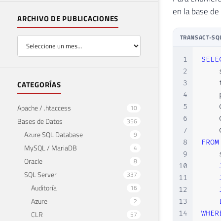
en la base de
ARCHIVO DE PUBLICACIONES
TRANSACT-SQ
1
SELE
2
    
3
    
CATEGORÍAS
4
    
5
    
Apache / .htaccess
10
6
    
Bases de Datos
356
7
    
Azure SQL Database
9
8
FROM
MySQL / MariaDB
4
9
    
Oracle
8
10
SQL Server
337
11
Auditoría
16
12
Azure
2
13
14
WHER
CLR
57