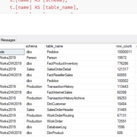
    s.[name] AS [schema],

    t.[name] AS [table_name],

    p.[rows] AS [row_count],

    CAST(ROUND(((SUM(a.total_pages) * 8) / 1024.00
    CAST(ROUND(((SUM(a.used_pages) * 8) / 1024.00)
    CAST(ROUND(((SUM(a.total_pages) - SUM(a.used_p
FROM 

    [?].sys.tables t

    JOIN [?].sys.indexes i ON t.[object_id] = i.[ob
    JOIN [?].sys.partitions p ON i.[object_id] = p
    JOIN [?].sys.allocation_units a ON p.[partitio
    LEFT JOIN [?].sys.schemas s ON t.[schema_id] = 
WHERE 

    t.is_ms_shipped = 0

    AND i.[object_id] > 255 

GROUP BY

    t.[name], 

    s.[name], 

    p.[rows]
