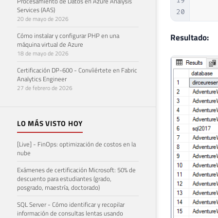
19
    
Procesamiento de Datos en Azure Analysis
Services (AAS)
20
    
20 de mayo de 2026
21
    
Cómo instalar y configurar PHP en una
22
    
Resultado:
máquina virtual de Azure
23
    
18 de mayo de 2026
24
    
Certificación DP-600 - Convíiértete en Fabric
25
    
Analytics Engineer
26
    
27 de febrero de 2026
27
    
28
    
29
    
LO MÁS VISTO HOY
30
    
31
    
[Live] - FinOps: optimización de costos en la
32
    
nube
33
    
Exámenes de certificación Microsoft: 50% de
34
    
descuento para estudiantes (grado,
posgrado, maestría, doctorado)
35
    
36
    
SQL Server - Cómo identificar y recopilar
37
    
información de consultas lentas usando