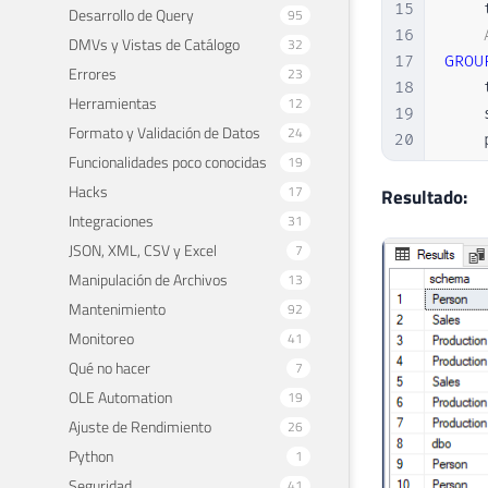
15
    
Desarrollo de Query
95
16
DMVs y Vistas de Catálogo
32
17
GROU
Errores
23
18
    
Herramientas
12
19
    
Formato y Validación de Datos
24
20
    
Funcionalidades poco conocidas
19
21
ORDE
Hacks
17
22
Resultado:
Integraciones
31
JSON, XML, CSV y Excel
7
Manipulación de Archivos
13
Mantenimiento
92
Monitoreo
41
Qué no hacer
7
OLE Automation
19
Ajuste de Rendimiento
26
Python
1
Seguridad
41