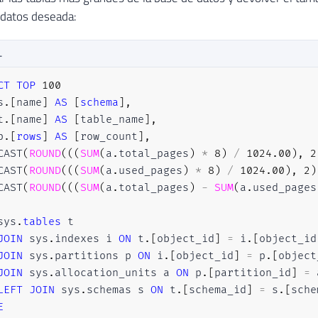
 datos deseada:
L
CT
TOP
100
s
.
[
name
]
AS
[
schema
]
,
t
.
[
name
]
AS
[
table_name
]
,
p
.
[
rows
]
AS
[
row_count
]
,
CAST
(
ROUND
(
(
(
SUM
(
a
.
total_pages
)
*
8
)
/
1024.00
)
,
2
CAST
(
ROUND
(
(
(
SUM
(
a
.
used_pages
)
*
8
)
/
1024.00
)
,
2
)
CAST
(
ROUND
(
(
(
SUM
(
a
.
total_pages
)
-
SUM
(
a
.
used_pages
sys
.
tables
 t

JOIN
 sys
.
indexes i 
ON
 t
.
[
object_id
]
=
 i
.
[
object_id
JOIN
 sys
.
partitions p 
ON
 i
.
[
object_id
]
=
 p
.
[
object
JOIN
 sys
.
allocation_units a 
ON
 p
.
[
partition_id
]
=
 
LEFT
JOIN
 sys
.
schemas s 
ON
 t
.
[
schema_id
]
=
 s
.
[
sche
E