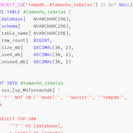
OBJECT_ID
(
'tempdb..#tamanho_tabelas'
)
IS
NOT
NULL
)
TE
TABLE
#tamanho_tabelas (
[
database
]
   NVARCHAR
(
256
)
,
[
schema
]
     NVARCHAR
(
256
)
,
[
table_name
]
 NVARCHAR
(
256
)
,
[
row_count
]
BIGINT
,
[
size_mb
]
DECIMAL
(
36
,
2
)
,
[
used_mb
]
DECIMAL
(
36
,
2
)
,
[
unused_mb
]
DECIMAL
(
36
,
2
)
RT
INTO
#tamanho_tabelas
 sys
.
[
sp_MSforeachdb
]
'

''?'' NOT IN (''model'', ''master'', ''tempdb'', ''


SELECT TOP 100

    ''?'' AS [database],
