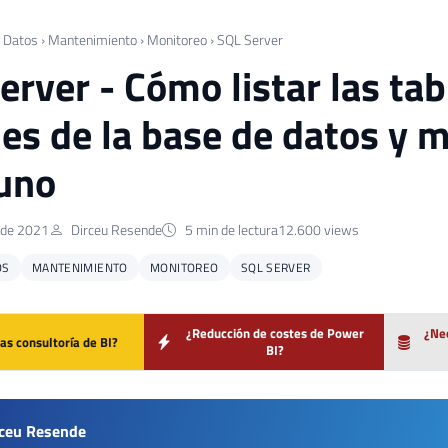
 Datos
›
Mantenimiento
›
Monitoreo
›
SQL Server
erver - Cómo listar las tab
es de la base de datos y 
uno
 de 2021
Dirceu Resende
5 min de lectura
12.600 views
OS
MANTENIMIENTO
MONITOREO
SQL SERVER
¿Reducción de costes de Power
¿Nec
as consultoría de BI?
BI?
rceu Resende