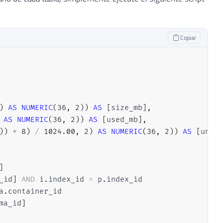
Copiar
)
AS
NUMERIC
(
36
,
2
)
)
AS
[
size_mb
]
,
AS
NUMERIC
(
36
,
2
)
)
AS
[
used_mb
]
,
)
)
*
8
)
/
1024.00
,
2
)
AS
NUMERIC
(
36
,
2
)
)
AS
[
unuse
]
_id
]
AND
 i
.
index_id 
=
 p
.
index_id

a
.
container_id

ma_id
]