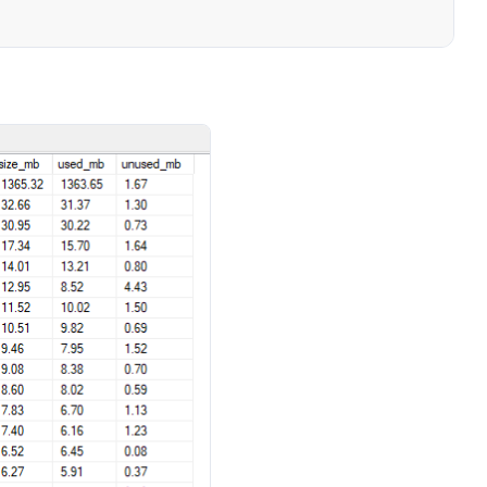
), 2) AS NUMERIC(36, 2)) AS [size_mb],

, 2) AS NUMERIC(36, 2)) AS [used_mb], 

ages)) * 8) / 1024.00, 2) AS NUMERIC(36, 2)) AS [u
ject_id]

.[object_id] AND i.index_id = p.index_id

n_id] = a.container_id

s.[schema_id]
