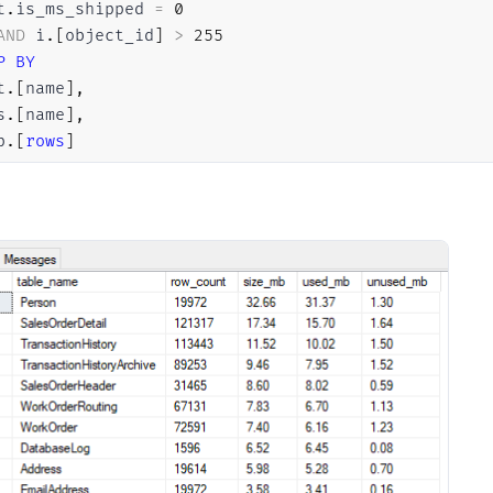
t
.
is_ms_shipped 
=
0
AND
 i
.
[
object_id
]
>
255
P
BY
t
.
[
name
]
,
s
.
[
name
]
,
p
.
[
rows
]
R
BY
[
size_mb
]
DESC