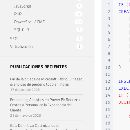
1
IF
(
JavaScript
1
2
CREA
PHP
17
3
PowerShell / CMD
10
4
SQL CLR
4
5
SEO
4
6
Virtualización
5
7
8
9
PUBLICACIONES RECIENTES
10
)
11
Fin de la prueba de Microsoft Fabric: El riesgo
12
INSE
silencioso de perderlo todo en 7 días
13
EXEC
17 de junio de 2026
14
IF (
Embedding Analytics en Power BI: Reduzca
15
BEGIN
Costos y Personalice la Experiencia del
16
Cliente
21 de mayo de 2026
17
    
18
    
Guía Definitiva: Optimizando el