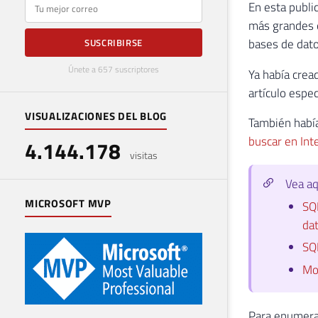
E-mail
En esta publi
más grandes e
bases de dato
SUSCRIBIRSE
Únete a 657 suscriptores
Ya había crea
artículo espec
VISUALIZACIONES DEL BLOG
También había
buscar en Int
4.144.178
visitas
Vea aq
MICROSOFT MVP
SQL
da
SQL
Mo
Para enumerar