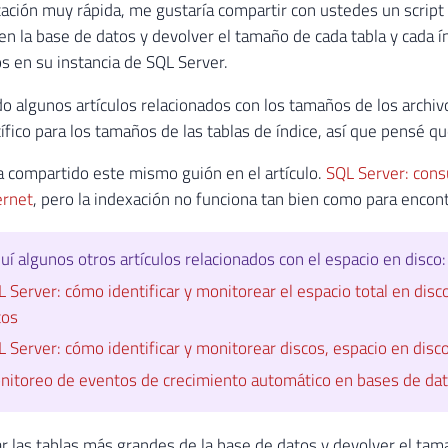
cación muy rápida, me gustaría compartir con ustedes un scrip
n la base de datos y devolver el tamaño de cada tabla y cada í
s en su instancia de SQL Server.
do algunos artículos relacionados con los tamaños de los archiv
ífico para los tamaños de las tablas de índice, así que pensé qu
 compartido este mismo guión en el artículo.
SQL Server: cons
ernet
, pero la indexación no funciona tan bien como para encontr
uí algunos otros artículos relacionados con el espacio en disco:
 Server: cómo identificar y monitorear el espacio total en disco,
tos
 Server: cómo identificar y monitorear discos, espacio en disco t
nitoreo de eventos de crecimiento automático en bases de da
 las tablas más grandes de la base de datos y devolver el tama