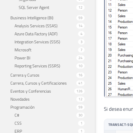
SQL Server Agent
12
Business Intelligence (BI)
59
Analysis Services (SSAS)
14
Azure Data Factory (ADF)
4
Integration Services (SSIS)
3
Microsoft
7
Power BI
24
Reporting Services (SSRS)
10
Carrera y Cursos
16
Carrera, Cursos y Certificaciones
41
Eventos y Conferencias
126
Novedades
12
Programación
59
Si desea enum
C#
30
CSS
1
TRANSACT-SQ
ERP
1