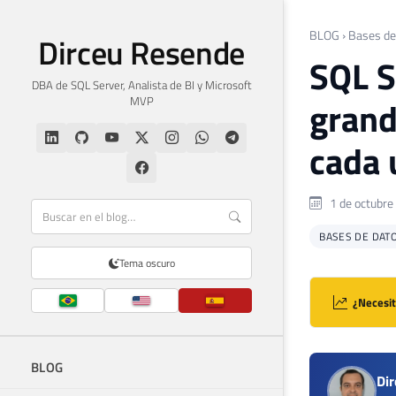
BLOG
›
Bases de
Dirceu Resende
SQL S
DBA de SQL Server, Analista de BI y Microsoft
MVP
grand
cada 
1 de octubre
BASES DE DAT
Tema oscuro
¿Necesit
BLOG
Di