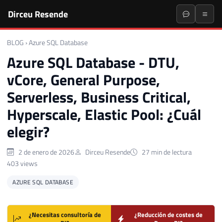
Dirceu Resende
BLOG
›
Azure SQL Database
Azure SQL Database - DTU,
vCore, General Purpose,
Serverless, Business Critical,
Hyperscale, Elastic Pool: ¿Cuál
elegir?
2 de enero de 2026
Dirceu Resende
27 min de lectura
403 views
AZURE SQL DATABASE
¿Necesitas consultoría de
¿Reducción de costes de