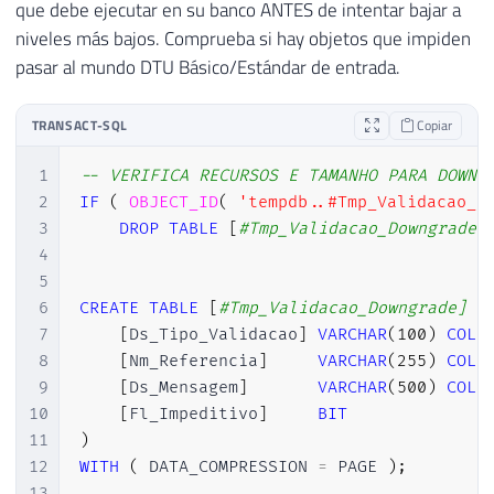
que debe ejecutar en su banco ANTES de intentar bajar a
niveles más bajos. Comprueba si hay objetos que impiden
pasar al mundo DTU Básico/Estándar de entrada.
TRANSACT-SQL
Copiar
1
-- VERIFICA RECURSOS E TAMANHO PARA DOWNG
2
IF
(
OBJECT_ID
(
'tempdb..#Tmp_Validacao_D
3
DROP
TABLE
[
#Tmp_Validacao_Downgrade]
4
5
6
CREATE
TABLE
[
#Tmp_Validacao_Downgrade] (
7
[
Ds_Tipo_Validacao
]
VARCHAR
(
100
)
COLL
8
[
Nm_Referencia
]
VARCHAR
(
255
)
COLL
9
[
Ds_Mensagem
]
VARCHAR
(
500
)
COLL
10
[
Fl_Impeditivo
]
BIT
11
)
12
WITH
(
 DATA_COMPRESSION 
=
 PAGE 
)
;
13