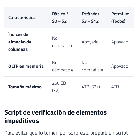
Básico /
Estándar
Premium
Característica
S0 – S2
S3 – S12
(Todos)
Índices de
No
almacén de
Apoyado
Apoyado
compatible
columnas
No
No
OLTP en memoria
Apoyado
compatible
compatible
250 GB
Tamaño máximo
4TB (S3+)
4TB
(S2)
Script de verificación de elementos
impeditivos
Para evitar que lo tomen por sorpresa, preparé un script