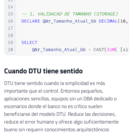
14
15
-- 1. VALIDACAO DE TAMANHO (STORAGE) 
16
DECLARE
@Nr_Tamanho_Atual_Gb
DECIMAL
(
10
,
17
18
19
SELECT
20
@Nr_Tamanho_Atual_Gb
=
 CAST
(
SUM
(
[
siz
21
FROM
22
[
sys
]
.
[
database_files
]
Cuando DTU tiene sentido
23
WHERE
24
[
type
]
=
0
;
-- SOMENTE DADOS (DATA)
DTU tiene sentido cuando la simplicidad es más
25
importante que el control. Entornos pequeños,
26
aplicaciones sencillas, equipos sin un DBA dedicado o
27
-- VERIFICA LIMITE PARA BASIC (2 GB) 
escenarios donde el banco no es crítico suelen
28
IF
(
@Nr_Tamanho_Atual_Gb
>
2.0
)
beneficiarse del modelo DTU. Reduce las decisiones,
29
BEGIN
reduce el error humano y ofrece algo suficientemente
30
INSERT
INTO
[
#Tmp_Validacao_Downgrade
31
VALUES
bueno sin requerir conocimientos arquitectónicos