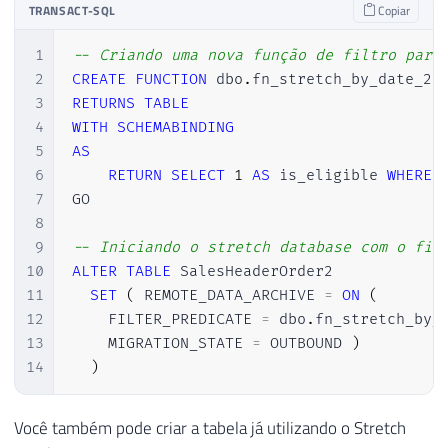
TRANSACT-SQL
Copiar
1
-- Criando uma nova função de filtro para
2
CREATE
FUNCTION
 dbo
.
fn_stretch_by_date_20
3
RETURNS
TABLE
4
WITH
SCHEMABINDING
5
AS
6
RETURN
SELECT
1
AS
 is_eligible 
WHERE
7
GO

8
9
-- Iniciando o stretch database com o fil
10
ALTER
TABLE
 SalesHeaderOrder2 

11
SET
(
 REMOTE_DATA_ARCHIVE 
=
ON
(
12
    FILTER_PREDICATE 
=
 dbo
.
fn_stretch_by_
13
    MIGRATION_STATE 
=
 OUTBOUND 
)
14
)
Você também pode criar a tabela já utilizando o Stretch