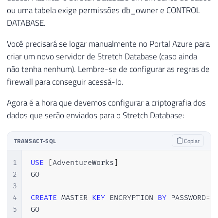
ou uma tabela exige permissões db_owner e CONTROL
DATABASE.
Você precisará se logar manualmente no Portal Azure para
criar um novo servidor de Stretch Database (caso ainda
não tenha nenhum). Lembre-se de configurar as regras de
firewall para conseguir acessá-lo.
Agora é a hora que devemos configurar a criptografia dos
dados que serão enviados para o Stretch Database:
TRANSACT-SQL
Copiar
1
USE
[
AdventureWorks
]
2
GO  

3
4
CREATE
 MASTER 
KEY
 ENCRYPTION 
BY
 PASSWORD
=
'
5
GO
