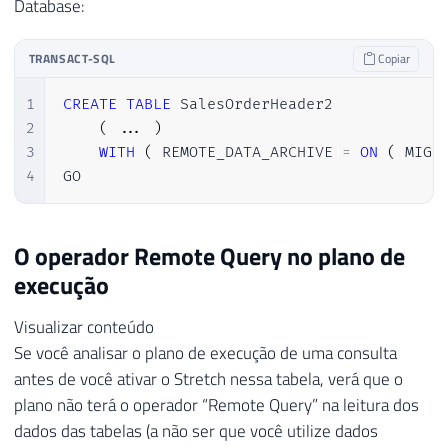
Database:
TRANSACT-SQL
Copiar
1
CREATE
TABLE
 SalesOrderHeader2

2
(
.
.
.
)
3
WITH
(
 REMOTE_DATA_ARCHIVE 
=
ON
(
 MIGR
4
GO
O operador Remote Query no plano de
execução
Visualizar conteúdo
Se você analisar o plano de execução de uma consulta
antes de você ativar o Stretch nessa tabela, verá que o
plano não terá o operador “Remote Query” na leitura dos
dados das tabelas (a não ser que você utilize dados