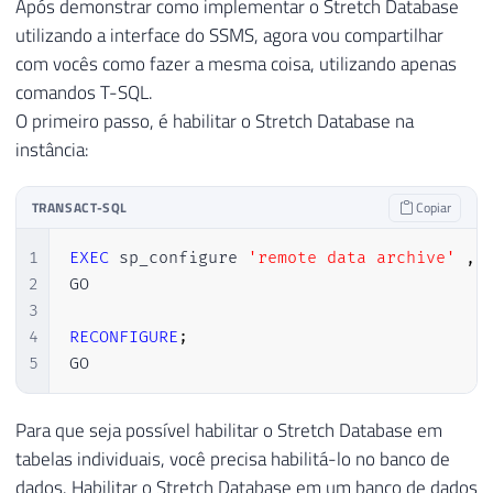
Após demonstrar como implementar o Stretch Database
utilizando a interface do SSMS, agora vou compartilhar
com vocês como fazer a mesma coisa, utilizando apenas
comandos T-SQL.
O primeiro passo, é habilitar o Stretch Database na
instância:
TRANSACT-SQL
Copiar
1
EXEC
 sp_configure 
'remote data archive'
,
2
GO

3
4
RECONFIGURE
;
5
GO
Para que seja possível habilitar o Stretch Database em
tabelas individuais, você precisa habilitá-lo no banco de
dados. Habilitar o Stretch Database em um banco de dados