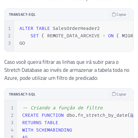
TRANSACT-SQL
Copiar
1
ALTER
TABLE
 SalesOrderHeader2

2
SET
(
 REMOTE_DATA_ARCHIVE 
=
ON
(
 MIGRA
3
GO
Caso você queira filtrar as linhas que irá subir para o
Stretch Database ao invés de armazenar a tabela toda no
Azure, pode utilizar um filtro de predicado:
TRANSACT-SQL
Copiar
1
-- Criando a função de filtro
2
CREATE
FUNCTION
 dbo
.
fn_stretch_by_date
(
@d
3
RETURNS
TABLE
4
WITH
SCHEMABINDING
5
AS