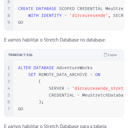
6
7
CREATE
DATABASE
 SCOPED CREDENTIAL MeuStretc
8
WITH
IDENTITY
=
'dirceuresende'
,
 SECRE
9
GO
E vamos habilitar o Stretch Database no database:
TRANSACT-SQL
Copiar
1
ALTER
DATABASE
 AdventureWorks  

2
SET
 REMOTE_DATA_ARCHIVE 
=
ON
3
(
4
            SERVER 
=
'dirceuresende_stretc
5
            CREDENTIAL 
=
 MeuStretchDatabase
6
)
;
7
GO
E vamos habilitar o Stretch Database para a tabela: