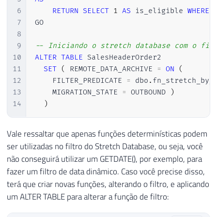
6
RETURN
SELECT
1
AS
 is_eligible 
WHERE
7
GO

8
9
-- Iniciando o stretch database com o fil
10
ALTER
TABLE
 SalesHeaderOrder2 

11
SET
(
 REMOTE_DATA_ARCHIVE 
=
ON
(
12
    FILTER_PREDICATE 
=
 dbo
.
fn_stretch_by_
13
    MIGRATION_STATE 
=
 OUTBOUND 
)
14
)
Vale ressaltar que apenas funções determinísticas podem
ser utilizadas no filtro do Stretch Database, ou seja, você
não conseguirá utilizar um GETDATE(), por exemplo, para
fazer um filtro de data dinâmico. Caso você precise disso,
terá que criar novas funções, alterando o filtro, e aplicando
um ALTER TABLE para alterar a função de filtro: