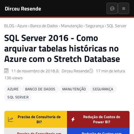
Dirceu Resende
BLOG
›
Azure
›
Banco de Dados
›
Manutenção
›
Segurança
›
SQL Server
SQL Server 2016 - Como
arquivar tabelas históricas no
Azure com o Stretch Database
11 de novembro de 2018
Dirceu Resende
17 min de leitura
136 views
AZURE
BANCO DE DADOS
MANUTENÇÃO
SEGURANÇA
SQL SERVER
Precisa de Consultoria de
Redução de Custos do
BI?
Power BI?
Precisa de Consultoria em
Redução de Custos com