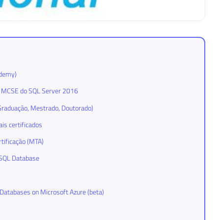
ademy)
A e MCSE do SQL Server 2016
-Graduação, Mestrado, Doutorado)
is certificados
rtificação (MTA)
a SQL Database
Databases on Microsoft Azure (beta)