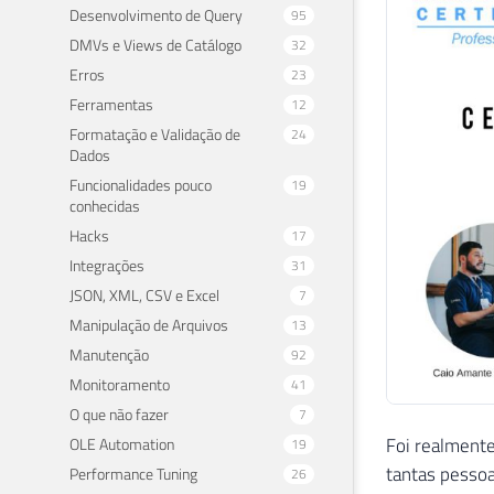
Desenvolvimento de Query
95
DMVs e Views de Catálogo
32
Erros
23
Ferramentas
12
Formatação e Validação de
24
Dados
Funcionalidades pouco
19
conhecidas
Hacks
17
Integrações
31
JSON, XML, CSV e Excel
7
Manipulação de Arquivos
13
Manutenção
92
Monitoramento
41
O que não fazer
7
Foi realmente
OLE Automation
19
tantas pessoa
Performance Tuning
26