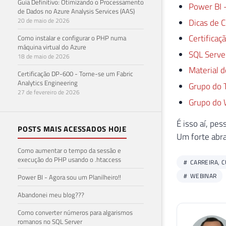
Guia Definitivo: Otimizando o Processamento
Power BI –
de Dados no Azure Analysis Services (AAS)
20 de maio de 2026
Dicas de C
Certificaç
Como instalar e configurar o PHP numa
máquina virtual do Azure
SQL Server
18 de maio de 2026
Material 
Certificação DP-600 - Torne-se um Fabric
Analytics Engineering
Grupo do 
27 de fevereiro de 2026
Grupo do
É isso aí, pes
POSTS MAIS ACESSADOS HOJE
Um forte abra
Como aumentar o tempo da sessão e
execução do PHP usando o .htaccess
CARREIRA, C
WEBINAR
Power BI - Agora sou um Planilheiro!!
Abandonei meu blog???
Como converter números para algarismos
romanos no SQL Server