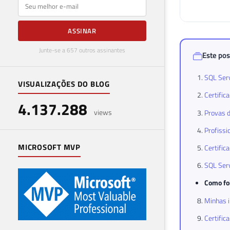
E-mail
ASSINAR
Junte-se a 657 outros assinantes
Este pos
SQL Serv
VISUALIZAÇÕES DO BLOG
Certific
4.137.288
views
Provas d
Profissi
MICROSOFT MVP
Certific
SQL Serv
Como foi
Minhas i
Certific