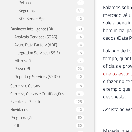
Python
1
Falamos sobre
Segurança
41
mercado vê u
SQL Server Agent
12
vale a pena i
Business Intelligence (BI)
59
bem inicial p
Analysis Services (SSAS)
14
dados (Data P
Azure Data Factory (ADF)
4
Falando de f
Integration Services (SSIS)
3
tempo, quant
Microsoft
7
oficiais e pr
Power BI
24
que os estuda
Reporting Services (SSRS)
10
e fazer no ce
Carreira e Cursos
16
exemplo que a
Carreira, Cursos e Certificações
41
desonesta.
Eventos e Palestras
126
Assista ao Web
Novidades
12
Programação
59
C#
30
Material que 