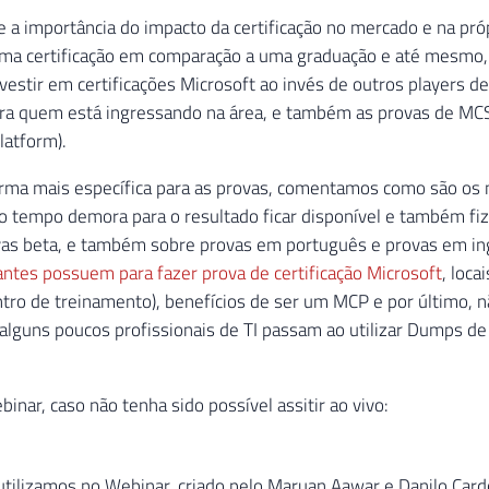
 a importância do impacto da certificação no mercado e na pr
ma certificação em comparação a uma graduação e até mesmo, 
nvestir em certificações Microsoft ao invés de outros player
ara quem está ingressando na área, e também as provas de MCS
latform).
orma mais específica para as provas, comentamos como são os
o tempo demora para o resultado ficar disponível e também f
ovas beta, e também sobre provas em português e provas em in
ntes possuem para fazer prova de certificação Microsoft
, loca
ntro de treinamento), benefícios de ser um MCP e por último
lguns poucos profissionais de TI passam ao utilizar Dumps de
inar, caso não tenha sido possível assitir ao vivo:
utilizamos no Webinar, criado pelo Maruan Aawar e Danilo Card