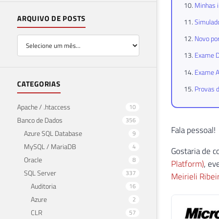
Minhas i
ARQUIVO DE POSTS
Simulado
Novo por
Exame DP
Exame AZ
CATEGORIAS
Provas d
Apache / .htaccess
10
Banco de Dados
356
Fala pessoal!
Azure SQL Database
9
MySQL / MariaDB
4
Gostaria de c
Oracle
8
Platform)
, ev
SQL Server
337
Meirieli Ribei
Auditoria
16
Azure
2
CLR
57