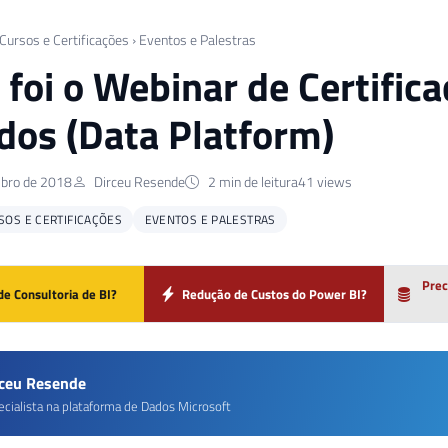
 Cursos e Certificações
›
Eventos e Palestras
foi o Webinar de Certifica
dos (Data Platform)
bro de 2018
Dirceu Resende
2 min de leitura
41 views
SOS E CERTIFICAÇÕES
EVENTOS E PALESTRAS
Prec
de Consultoria de BI?
Redução de Custos do Power BI?
rceu Resende
ecialista na plataforma de Dados Microsoft