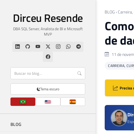
BLOG
›
Carreira,
Dirceu Resende
Como 
DBA SQL Server, Analista de BI e Microsoft
MVP
de da
11 de novem
CARREIRA, CUR
Precisa 
Tema escuro
Di
Esp
BLOG