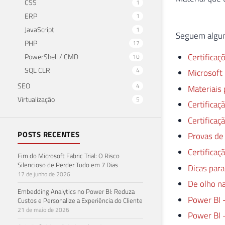
CSS
1
ERP
1
JavaScript
1
Seguem alguns
PHP
17
Certificaç
PowerShell / CMD
10
SQL CLR
4
Microsoft 
SEO
4
Materiais 
Virtualização
5
Certifica
Certifica
POSTS RECENTES
Provas de
Certificaç
Fim do Microsoft Fabric Trial: O Risco
Silencioso de Perder Tudo em 7 Dias
Dicas para
17 de junho de 2026
De olho n
Embedding Analytics no Power BI: Reduza
Power BI 
Custos e Personalize a Experiência do Cliente
21 de maio de 2026
Power BI –