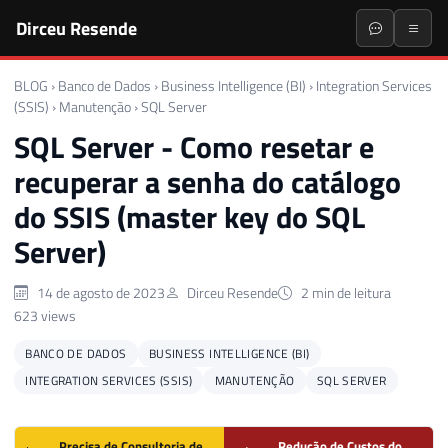
Dirceu Resende
BLOG
›
Banco de Dados
›
Business Intelligence (BI)
›
Integration Services
(SSIS)
›
Manutenção
›
SQL Server
SQL Server - Como resetar e
recuperar a senha do catálogo
do SSIS (master key do SQL
Server)
14 de agosto de 2023
Dirceu Resende
2 min de leitura
623 views
BANCO DE DADOS
BUSINESS INTELLIGENCE (BI)
INTEGRATION SERVICES (SSIS)
MANUTENÇÃO
SQL SERVER
Precisa de Consultoria de
Redução de Custos do