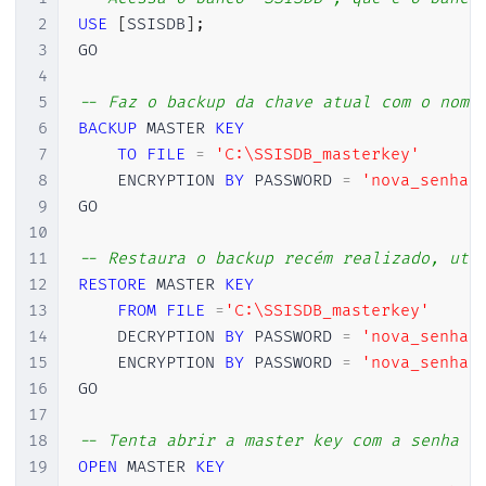
2
USE
[
SSISDB
]
;
3
GO

4
5
-- Faz o backup da chave atual com o nome
6
BACKUP
 MASTER 
KEY
7
TO
FILE
=
'C:\SSISDB_masterkey'
8
    ENCRYPTION 
BY
 PASSWORD 
=
'nova_senha'
9
GO

10
11
-- Restaura o backup recém realizado, uti
12
RESTORE
 MASTER 
KEY
13
FROM
FILE
=
'C:\SSISDB_masterkey'
14
    DECRYPTION 
BY
 PASSWORD 
=
'nova_senha'
15
    ENCRYPTION 
BY
 PASSWORD 
=
'nova_senha'
16
GO

17
18
-- Tenta abrir a master key com a senha "
19
OPEN
 MASTER 
KEY