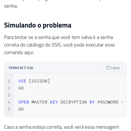
senha.
Simulando o problema
Para testar se a senha que você tem salva é a senha
correta do catálogo do SSIS, você pode executar esse
comando aqui:
TRANSACT-SQL
Copiar
1
USE
[
SSISDB
]
2
GO

3
4
OPEN
 MASTER 
KEY
 DECRYPTION 
BY
 PASSWORD 
=
'
5
GO
Caso a senha esteja correta, você verá essa mensagem