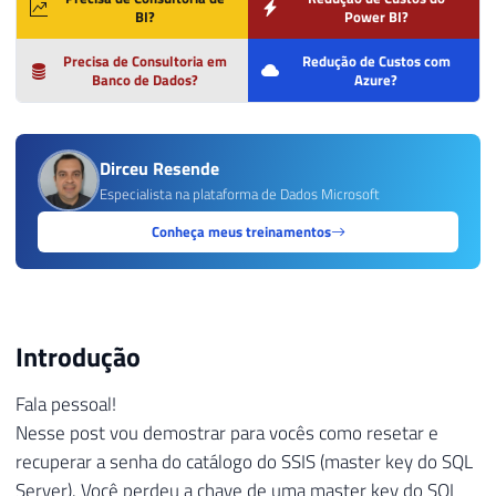
BI?
Power BI?
Precisa de Consultoria em
Redução de Custos com
Banco de Dados?
Azure?
Dirceu Resende
Especialista na plataforma de Dados Microsoft
Conheça meus treinamentos
Introdução
Fala pessoal!
Nesse post vou demostrar para vocês como resetar e
recuperar a senha do catálogo do SSIS (master key do SQL
Server). Você perdeu a chave de uma master key do SQL