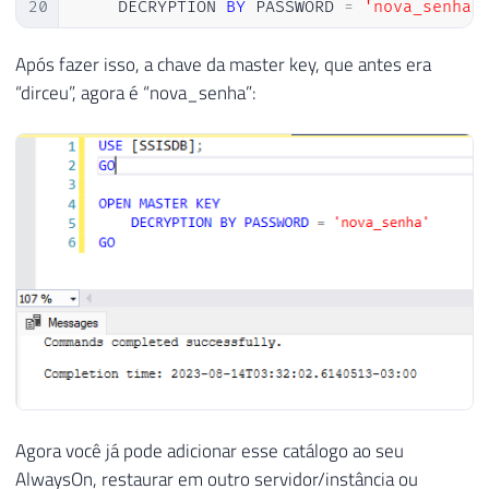
20
    DECRYPTION 
BY
 PASSWORD 
=
'nova_senha'
21
GO

22
Após fazer isso, a chave da master key, que antes era
23
-- Fecha a master key
“dirceu”, agora é “nova_senha”:
24
CLOSE
 MASTER 
KEY
25
GO
Agora você já pode adicionar esse catálogo ao seu
AlwaysOn, restaurar em outro servidor/instância ou