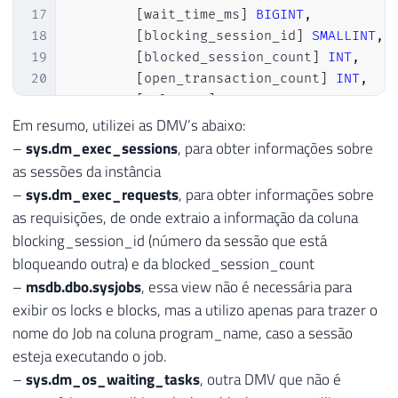
17
[
wait_time_ms
]
BIGINT
,
18
[
blocking_session_id
]
SMALLINT
,
19
[
blocked_session_count
]
INT
,
20
[
open_transaction_count
]
INT
,
21
[
sql_text
]
 XML
,
22
[
sql_command
]
 XML
,
Em resumo, utilizei as DMV’s abaixo:
23
[
total_elapsed_time
]
INT
,
–
sys.dm_exec_sessions
, para obter informações sobre
24
[
deadlock_priority
]
INT
,
as sessões da instância
25
[
transaction_isolation_level
]
VA
–
sys.dm_exec_requests
, para obter informações sobre
26
[
last_request_start_time
]
DATETI
as requisições, de onde extraio a informação da coluna
27
[
login_name
]
 NVARCHAR
(
128
)
,
blocking_session_id (número da sessão que está
28
[
nt_user_name
]
 NVARCHAR
(
128
)
,
bloqueando outra) e da blocked_session_count
29
[
original_login_name
]
 NVARCHAR
(
1
–
msdb.dbo.sysjobs
, essa view não é necessária para
30
[
host_name
]
 NVARCHAR
(
128
)
,
exibir os locks e blocks, mas a utilizo apenas para trazer o
31
[
program_name
]
 NVARCHAR
(
128
)
nome do Job na coluna program_name, caso a sessão
32
)
esteja executando o job.
33
–
sys.dm_os_waiting_tasks
, outra DMV que não é
34
INSERT
INTO
@Monitoramento_Locks