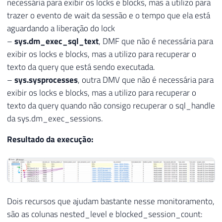
35
SELECT
necessária para exibir os locks e blocks, mas a utilizo para
36
NULL
AS
 nested_level
,
trazer o evento de wait da sessão e o tempo que ela está
37
        A
.
session_id 
AS
 session_id
,
aguardando a liberação do lock
38
'('
+
 CAST
(
COALESCE
(
E
.
wait_durat
–
sys.dm_exec_sql_text
, DMF que não é necessária para
39
WHEN
COALESCE
(
E
.
wait_type
,
 B
exibir os locks e blocks, mas a utilizo para recuperar o
40
WHEN
COALESCE
(
E
.
wait_type
,
 B
texto da query que está sendo executada.
41
ELSE
''
–
sys.sysprocesses
, outra DMV que não é necessária para
42
END
)
,
''
)
AS
 wait_info
,
exibir os locks e blocks, mas a utilizo para recuperar o
43
COALESCE
(
E
.
wait_duration_ms
,
 B
.
w
texto da query quando não consigo recuperar o sql_handle
44
NULLIF
(
B
.
blocking_session_id
,
0
)
da sys.dm_exec_sessions.
45
COALESCE
(
F
.
blocked_session_count
46
        A
.
open_transaction_count
,
Resultado da execução:
47
        CAST
(
'<?query --'
+
CHAR
(
10
)
+
(
48
SELECT
TOP
1
SUBSTRING
(
X
.
[
text
]
,
49
50
51
Dois recursos que ajudam bastante nesse monitoramento,
52
são as colunas nested_level e blocked_session_count:
53