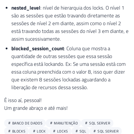
54
)
nested_level
: nível de hierarquia dos locks. O nível 1
55
)
+
CHAR
(
10
)
+
'--?>'
AS
 XML
)
AS
são as sessões que estão travando diretamente as
56
        CAST
(
'<?query --'
+
CHAR
(
10
)
+
 X
sessões de nível 2 em diante, assim como o nível 2
57
        A
.
total_elapsed_time
,
está travando todas as sessões do nível 3 em diante, e
58
        A
.
[
deadlock_priority
]
,
assim sucessivamente.
59
(
CASE
 B
.
transaction_isolation_lev
60
WHEN
0
THEN
'Unspecified'
blocked_session_count
: Coluna que mostra a
61
WHEN
1
THEN
'ReadUncommitted
quantidade de outras sessões que essa sessão
62
WHEN
2
THEN
'ReadCommitted'
específica está lockando. Ex: Se uma sessão está com
63
WHEN
3
THEN
'Repeatable'
essa coluna preenchida com o valor 8, isso quer dizer
64
WHEN
4
THEN
'Serializable'
que existem 8 sessões lockadas aguardando a
65
WHEN
5
THEN
'Snapshot'
liberação de recursos dessa sessão.
66
END
)
AS
 transaction_isolation_le
67
        A
.
last_request_start_time
,
É isso aí, pessoal!
68
        A
.
login_name
,
Um grande abraço e até mais!
69
        A
.
nt_user_name
,
70
        A
.
original_login_name
,
BANCO DE DADOS
MANUTENÇÃO
SQL SERVER
71
        A
.
[
host_name
]
,
BLOCKS
LOCK
LOCKS
SQL
SQL SERVER
72
(
CASE
WHEN
 D
.
name 
IS
NOT
NULL
TH