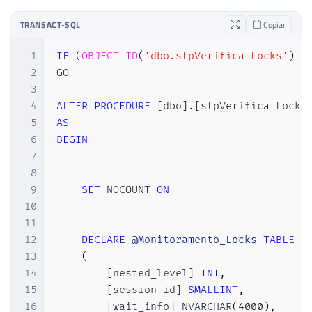
TRANSACT-SQL
Copiar
1
IF
(
OBJECT_ID
(
'dbo.stpVerifica_Locks'
)
I
2
GO

3
4
ALTER
PROCEDURE
[
dbo
]
.
[
stpVerifica_Locks
5
AS
6
BEGIN
7
8
9
SET
 NOCOUNT 
ON
10
11
12
DECLARE
@Monitoramento_Locks
TABLE
13
(
14
[
nested_level
]
INT
,
15
[
session_id
]
SMALLINT
,
16
[
wait_info
]
 NVARCHAR
(
4000
)
,