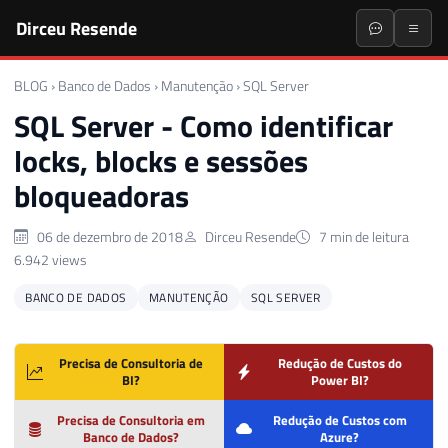
Dirceu Resende
BLOG
›
Banco de Dados
›
Manutenção
›
SQL Server
SQL Server - Como identificar
locks, blocks e sessões
bloqueadoras
06 de dezembro de 2018
Dirceu Resende
7 min de leitura
6.942 views
BANCO DE DADOS
MANUTENÇÃO
SQL SERVER
Precisa de Consultoria de
Redução de Custos do
BI?
Power BI?
Precisa de Consultoria em
Redução de Custos com
Banco de Dados?
Azure?