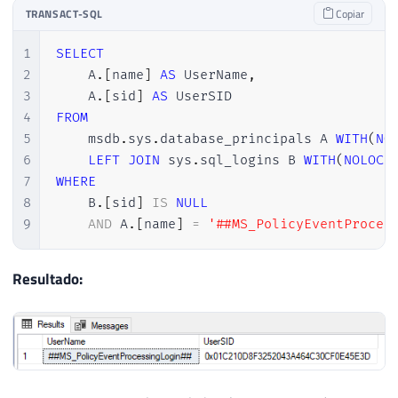
TRANSACT-SQL
Copiar
1
SELECT
2
    A
.
[
name
]
AS
 UserName
,
3
    A
.
[
sid
]
AS
4
FROM
5
    msdb
.
sys
.
database_principals A 
WITH
(
NO
6
LEFT
JOIN
 sys
.
sql_logins B 
WITH
(
NOLOCK
7
WHERE
8
    B
.
[
sid
]
IS
NULL
9
AND
 A
.
[
name
]
=
'##MS_PolicyEventProces
Resultado: