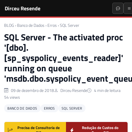
Dirceu Resende
BLOG
›
Banco de Dados
›
Erros
›
SQL Server
SQL Server - The activated proc
'[dbo].
[sp_syspolicy_events_reader]'
running on queue
'msdb.dbo.syspolicy_event_queu
09 de dezembro de 2018
Dirceu Resende
4 min de leitura
54 views
BANCO DE DADOS
ERROS
SQL SERVER
Precisa de Consultoria de
Redução de Custos do