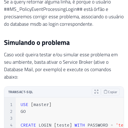
Se a query retornar alguma linha, é porque o usuário
##MS_PolicyEventProcessingLogin## está órfão e
precisaremos corrigir esse problema, associando o usuário
do database msdb ao login correspondente.
Simulando o problema
Caso você queira testar e/ou simular esse problema em
seu ambiente, basta ativar o Service Broker (ative o
Database Mail, por exemplo) e execute os comandos
abaixo:
TRANSACT-SQL
Copiar
1
USE
[
master
]
2
GO

3
4
CREATE
 LOGIN 
[
teste
]
WITH
 PASSWORD 
=
'tes