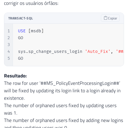
corrigir os usuários órfãos:
TRANSACT-SQL
Copiar
1
USE
[
msdb
]
2
GO

3
4
sys
.
sp_change_users_login 
'Auto_Fix'
,
'##M
5
GO
Resultado:
The row for user ‘##MS_PolicyEventProcessingLogin##’
will be fixed by updating its login link to a login already in
existence.
The number of orphaned users fixed by updating users
was 1.
The number of orphaned users fixed by adding new logins
and then updating users was 0.