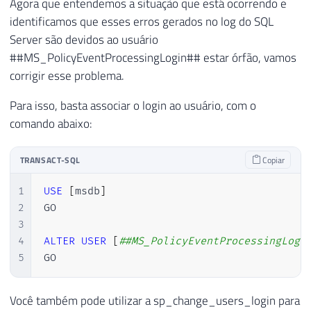
Agora que entendemos a situação que está ocorrendo e
identificamos que esses erros gerados no log do SQL
Server são devidos ao usuário
##MS_PolicyEventProcessingLogin## estar órfão, vamos
corrigir esse problema.
Para isso, basta associar o login ao usuário, com o
comando abaixo:
TRANSACT-SQL
Copiar
1
USE
[
msdb
]
2
GO

3
4
ALTER
USER
[
##MS_PolicyEventProcessingLogi
5
GO
Você também pode utilizar a sp_change_users_login para