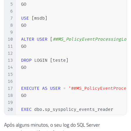
5
GO

6
7
USE
[
msdb
]
8
GO

9
10
ALTER
USER
[
##MS_PolicyEventProcessingLog
11
GO

12
13
DROP
 LOGIN 
[
teste
]
14
GO

15
16
17
EXECUTE
AS
USER
=
'##MS_PolicyEventProces
18
GO

19
20
EXEC
 dbo
.
sp_syspolicy_events_reader

21
GO

22
Após alguns minutos, o seu log do SQL Server
23
REVERT
