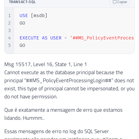
TRANSACT-SQL
Copiar
1
USE
[
msdb
]
2
GO

3
4
EXECUTE
AS
USER
=
'##MS_PolicyEventProcess
5
GO
Msg 15517, Level 16, State 1, Line 1
Cannot execute as the database principal because the
principal “##MS_PolicyEventProcessingLogin##” does not
exist, this type of principal cannot be impersonated, or you
do not have permission.
Que é exatamente a mensagem de erro que estamos
lidando. Hummm..
Essas mensagens de erro no log do SQL Server