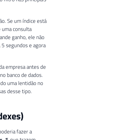
o. Se um índice está
é uma consulta
ande ganho, ele não
a 5 segundos e agora
 da empresa antes de
a no banco de dados.
ndo uma lentidão no
as desse tipo.
dexes)
poderia fazer a
ex_%
que trazem