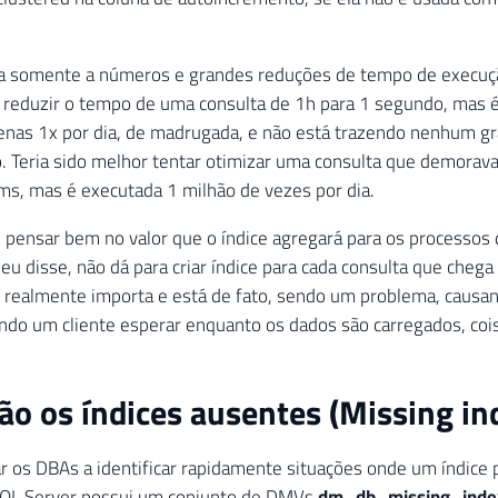
a somente a números e grandes reduções de tempo de execuçã
 reduzir o tempo de uma consulta de 1h para 1 segundo, mas 
enas 1x por dia, de madrugada, e não está trazendo nenhum gr
. Teria sido melhor tentar otimizar uma consulta que demorav
s, mas é executada 1 milhão de vezes por dia.
pensar bem no valor que o índice agregará para os processos
 eu disse, não dá para criar índice para cada consulta que cheg
 realmente importa e está de fato, sendo um problema, causa
ndo um cliente esperar enquanto os dados são carregados, cois
ão os índices ausentes (Missing in
r os DBAs a identificar rapidamente situações onde um índice 
 SQL Server possui um conjunto de DMVs
dm_db_missing_ind