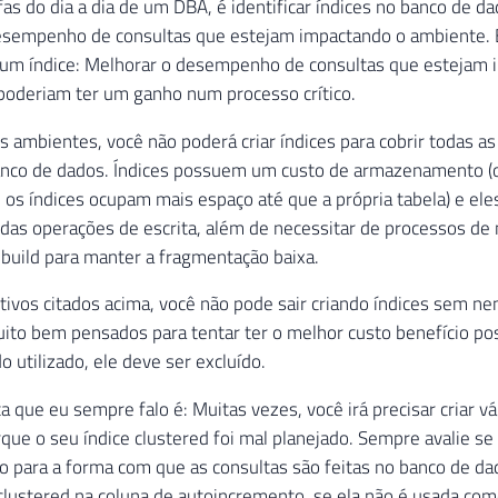
as do dia a dia de um DBA, é identificar índices no banco de 
esempenho de consultas que estejam impactando o ambiente. 
e um índice: Melhorar o desempenho de consultas que estejam 
poderiam ter um ganho num processo crítico.
s ambientes, você não poderá criar índices para cobrir todas a
nco de dados. Índices possuem um custo de armazenamento (
 os índices ocupam mais espaço até que a própria tabela) e el
as operações de escrita, além de necessitar de processos d
build para manter a fragmentação baixa.
ivos citados acima, você não pode sair criando índices sem ne
to bem pensados para tentar ter o melhor custo benefício pos
o utilizado, ele deve ser excluído.
a que eu sempre falo é: Muitas vezes, você irá precisar criar vá
rque o seu índice clustered foi mal planejado. Sempre avalie se 
o para a forma com que as consultas são feitas no banco de da
e clustered na coluna de autoincremento, se ela não é usada como