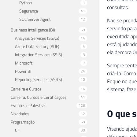
Python
1
consultas.
Segurança
41
SQL Server Agent
12
Não se prend
servindo para
Business Intelligence (BI)
59
executada ap
Analysis Services (SSAS)
14
está ajudando
Azure Data Factory (ADF)
4
ela demora 0m
Integration Services (SSIS)
3
Microsoft
7
Sempre tente 
Power BI
24
criá-lo. Como
Reporting Services (SSRS)
10
Foque no que
sistema, faze
Carreira e Cursos
16
Carreira, Cursos e Certificações
41
Eventos e Palestras
126
O que s
Novidades
12
Programação
59
Visando ajuda
C#
30
diferença, o