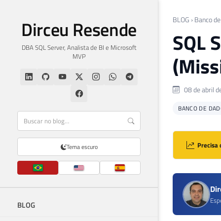
BLOG
›
Banco de
Dirceu Resende
SQL S
DBA SQL Server, Analista de BI e Microsoft
MVP
(Miss
08 de abril 
BANCO DE DAD
Precisa 
Tema escuro
Di
Esp
BLOG