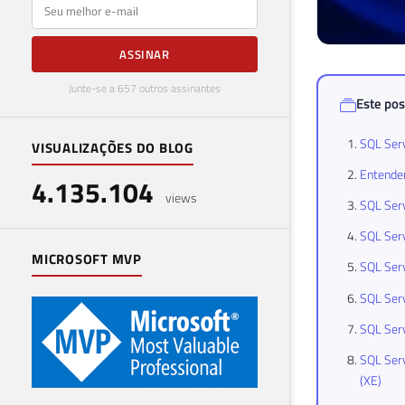
E-mail
ASSINAR
Junte-se a 657 outros assinantes
Este pos
SQL Serv
VISUALIZAÇÕES DO BLOG
Entenden
4.135.104
views
SQL Serv
SQL Serv
MICROSOFT MVP
SQL Serv
SQL Serv
SQL Serv
SQL Serv
(XE)