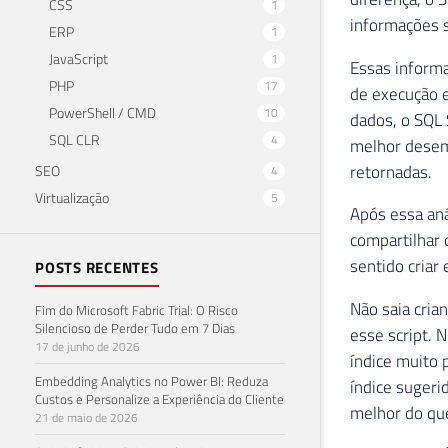
CSS
1
informações s
ERP
1
JavaScript
1
Essas inform
PHP
17
de execução e
PowerShell / CMD
10
dados, o SQL 
SQL CLR
4
melhor desemp
retornadas.
SEO
4
Virtualização
5
Após essa anál
compartilhar 
sentido criar 
POSTS RECENTES
Não saia cria
Fim do Microsoft Fabric Trial: O Risco
Silencioso de Perder Tudo em 7 Dias
esse script. 
17 de junho de 2026
índice muito 
Embedding Analytics no Power BI: Reduza
índice sugerid
Custos e Personalize a Experiência do Cliente
melhor do que
21 de maio de 2026