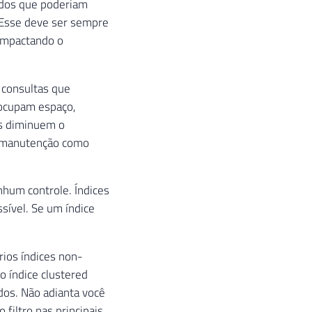
dados que poderiam
Esse deve ser sempre
impactando o
s consultas que
ocupam espaço,
es diminuem o
e manutenção como
nhum controle. Índices
sível. Se um índice
rios índices non-
o índice clustered
dos. Não adianta você
 filtro nas principais