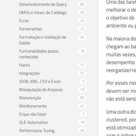
Uma das taref
Desenvolvimento de Query
95
melhorar o d
DMVs e Views de Catálogo
32
o objetivo d
Erros
23
ambiente ou 
Ferramentas
12
Formatação e Validação de
24
Na maioria do
Dados
chegam ao ba
Funcionalidades pouco
19
muitas vezes,
conhecidas
desempenho d
Hacks
17
reorganize/re
Integrações
31
JSON, XML, CSV e Excel
7
Por esses mot
Manipulação de Arquivos
13
devem ser mui
Manutenção
92
não está send
Monitoramento
41
Uma outra dic
O que não fazer
7
clustered, po
OLE Automation
19
está otimizad
Performance Tuning
26
criar o índic