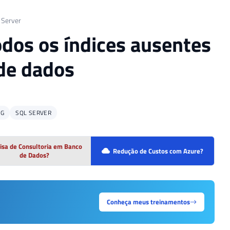
 Server
odos os índices ausentes
de dados
NG
SQL SERVER
isa de Consultoria em Banco
Redução de Custos com Azure?
de Dados?
Conheça meus treinamentos