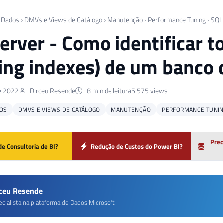
 Dados
›
DMVs e Views de Catálogo
›
Manutenção
›
Performance Tuning
›
SQL
erver - Como identificar t
ing indexes) de um banco 
de 2022
Dirceu Resende
8 min de leitura
5.575 views
OS
DMVS E VIEWS DE CATÁLOGO
MANUTENÇÃO
PERFORMANCE TUNI
Prec
de Consultoria de BI?
Redução de Custos do Power BI?
rceu Resende
ecialista na plataforma de Dados Microsoft