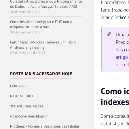
Guia Definitivo: Otimizando o Processamento
E acreditem: 
de Dados no Azure Analysis Services (AAS)
ter o trabalh
20 de maio de 2026
criar o índice
Como instalar e configurar o PHP numa
máquina virtual do Azure
18 de maio de 2026
Uma or
Predic
Certificação DP-600 - Torne-se um Fabric
Analytics Engineering
das co
27 de fevereiro de 2026
artigo
e Pred
POSTS MAIS ACESSADOS HOJE
Feliz 2016!
Como id
MEIO MILHÃO
indexes
100 mil visualizações
Com a consult
Abandonei meu blog???
estatísticas 
Protheus - Nomes e Descrições das tabelas