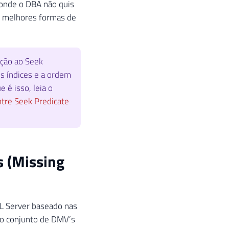
 onde o DBA não quis
em melhores formas de
ação ao Seek
us índices e a ordem
 é isso, leia o
ntre Seek Predicate
s (Missing
QL Server baseado nas
s o conjunto de DMV’s