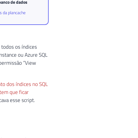
 banco de dados
s da plancache
 todos os índices
Instance ou Azure SQL
 permissão “View
o dos índices no SQL
tem que ficar
ava esse script.