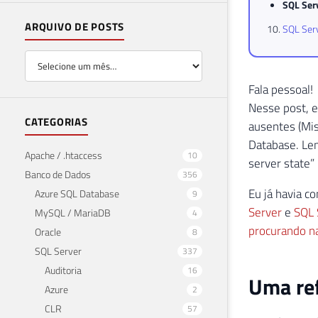
SQL Ser
ARQUIVO DE POSTS
SQL Serv
Fala pessoal!
Nesse post, e
CATEGORIAS
ausentes (Mi
Database. Lem
Apache / .htaccess
10
server state” 
Banco de Dados
356
Eu já havia c
Azure SQL Database
9
Server
e
SQL 
MySQL / MariaDB
4
procurando na
Oracle
8
SQL Server
337
Auditoria
16
Uma ref
Azure
2
CLR
57