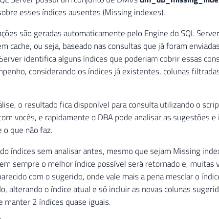
obre esses índices ausentes (Missing indexes).
ações são geradas automaticamente pelo Engine do SQL Server
m cache, ou seja, baseado nas consultas que já foram enviadas
Server identifica alguns índices que poderiam cobrir essas con
enho, considerando os índices já existentes, colunas filtradas
ise, o resultado fica disponível para consulta utilizando o scri
com vocês, e rapidamente o DBA pode analisar as sugestões e i
e o que não faz.
ndo índices sem analisar antes, mesmo que sejam Missing inde
Nem sempre o melhor índice possível será retornado e, muitas v
parecido com o sugerido, onde vale mais a pena mesclar o índi
o, alterando o índice atual e só incluir as novas colunas sugeri
 manter 2 índices quase iguais.