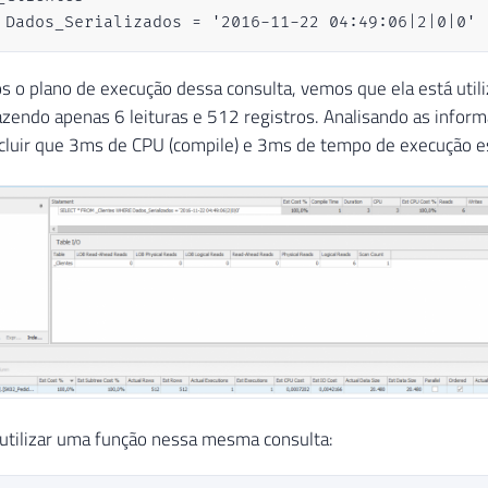
 Dados_Serializados = '2016-11-22 04:49:06|2|0|0'
s o plano de execução dessa consulta, vemos que ela está util
azendo apenas 6 leituras e 512 registros. Analisando as infor
luir que 3ms de CPU (compile) e 3ms de tempo de execução es
utilizar uma função nessa mesma consulta: