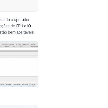
izando o operador
mações de CPU e IO,
tão bem aceitáveis: