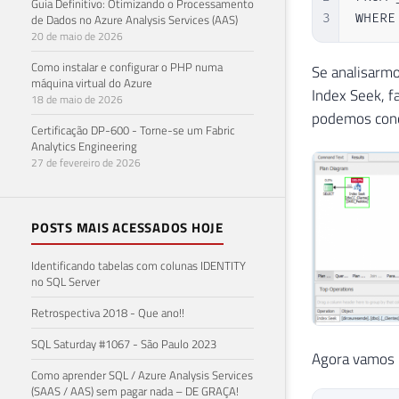
Guia Definitivo: Otimizando o Processamento
3
WHERE
de Dados no Azure Analysis Services (AAS)
20 de maio de 2026
Como instalar e configurar o PHP numa
Se analisarmo
máquina virtual do Azure
Index Seek, f
18 de maio de 2026
podemos conc
Certificação DP-600 - Torne-se um Fabric
Analytics Engineering
27 de fevereiro de 2026
POSTS MAIS ACESSADOS HOJE
Identificando tabelas com colunas IDENTITY
no SQL Server
Retrospectiva 2018 - Que ano!!
SQL Saturday #1067 - São Paulo 2023
Agora vamos 
Como aprender SQL / Azure Analysis Services
(SAAS / AAS) sem pagar nada – DE GRAÇA!