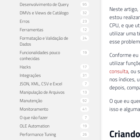
Desenvolvimento de Query
95
Neste artigo,
DMVs e Views de Catálogo
32
estou realiza
Erros
23
CPU, e que u
Ferramentas
12
utilizar uma 
Formatação e Validação de
24
esse problem
Dados
Funcionalidades pouco
19
Conforme eu 
conhecidas
utilizar funç
Hacks
17
consulta
, ou 
Integrações
31
nos índices, 
JSON, XML, CSV e Excel
7
depois, compa
Manipulação de Arquivos
13
O que eu quer
Manutenção
92
isso e alguma
Monitoramento
41
O que não fazer
7
OLE Automation
19
Criando
Performance Tuning
26