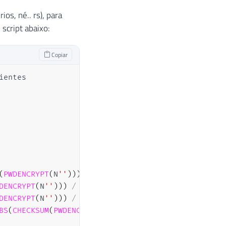
os, né.. rs), para
script abaixo:
Copiar
(
PWDENCRYPT
(
N
''
)
)
)
/
2147483647.0
)
*
199999999
,
'2
DENCRYPT
(
N
''
)
)
)
/
2147483647.0
)
*
9
)
)
+
'|'
+
DENCRYPT
(
N
''
)
)
)
/
2147483647.0
)
*
10
)
)
+
'|'
+
BS
(
CHECKSUM
(
PWDENCRYPT
(
N
''
)
)
)
/
2147483647.0
)
)
*
1