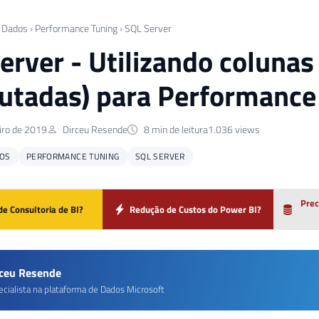
 Dados
›
Performance Tuning
›
SQL Server
erver - Utilizando colunas
tadas) para Performance
iro de 2019
Dirceu Resende
8 min de leitura
1.036 views
OS
PERFORMANCE TUNING
SQL SERVER
Prec
de Consultoria de BI?
Redução de Custos do Power BI?
rceu Resende
ecialista na plataforma de Dados Microsoft