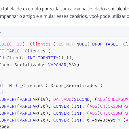
sa tabela de exemplo parecida com a minha (os dados são aleatóri
mpanhar o artigo e simular esses cenários, você pode utilizar o 
L
OBJECT_ID
(
'_Clientes'
)
IS
NOT
NULL
)
DROP
TABLE
TE
TABLE
 _Clientes 
(
Id_Cliente 
INT
IDENTITY
(
1
,
1
)
,
Dados_Serializados 
VARCHAR
(
MAX
)
RT
INTO
 _Clientes 
(
 Dados_Serializados 
)
CT
CONVERT
(
VARCHAR
(
19
)
,
DATEADD
(
SECOND
,
(
ABS
(
CHECKSUM
CONVERT
(
VARCHAR
(
20
)
,
CONVERT
(
INT
,
(
ABS
(
CHECKSUM
(
PW
CONVERT
(
VARCHAR
(
20
)
,
CONVERT
(
INT
,
(
ABS
(
CHECKSUM
(
PW
CONVERT
(
VARCHAR
(
20
)
,
CONVERT
(
INT
,
0.459485495
*
(
A
0000