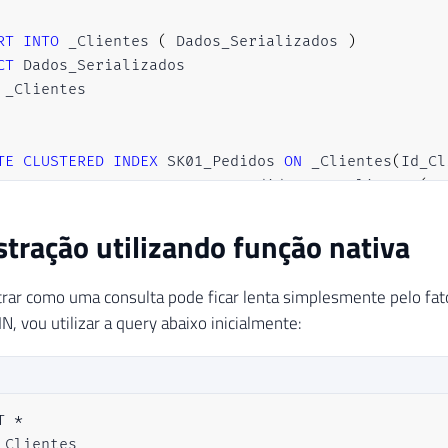
RT
INTO
 _Clientes 
(
 Dados_Serializados 
)
CT
 _Clientes

TE
CLUSTERED
INDEX
 SK01_Pedidos 
ON
 _Clientes
(
Id_Cl
TE
NONCLUSTERED
INDEX
 SK02_Pedidos 
ON
 _Clientes
(
Da
ração utilizando função nativa
ar como uma consulta pode ficar lenta simplesmente pelo fato
, vou utilizar a query abaixo inicialmente:
 *

_Clientes
