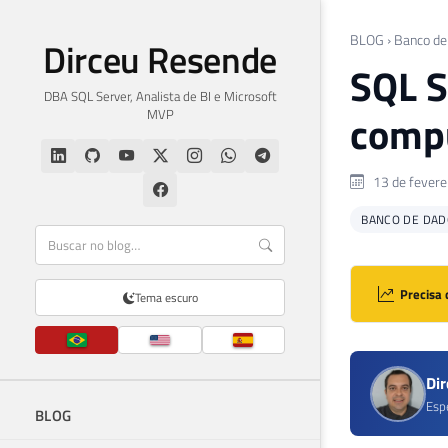
BLOG
›
Banco de
Dirceu Resende
SQL S
DBA SQL Server, Analista de BI e Microsoft
MVP
compu
13 de fevere
BANCO DE DAD
Precisa 
Tema escuro
Di
Esp
BLOG