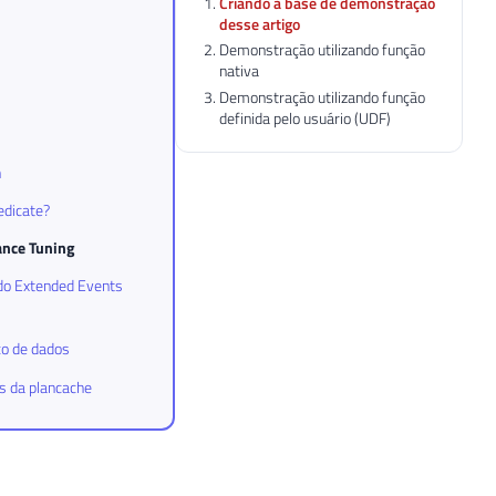
Criando a base de demonstração
desse artigo
Demonstração utilizando função
nativa
Demonstração utilizando função
definida pelo usuário (UDF)
n
edicate?
ance Tuning
ndo Extended Events
co de dados
s da plancache