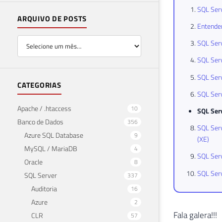
SQL Serv
ARQUIVO DE POSTS
Entenden
SQL Serv
SQL Serv
SQL Serv
CATEGORIAS
SQL Serv
Apache / .htaccess
10
SQL Ser
Banco de Dados
356
SQL Serv
Azure SQL Database
9
(XE)
MySQL / MariaDB
4
SQL Serv
Oracle
8
SQL Serv
SQL Server
337
Auditoria
16
Azure
2
Fala galera!!!
CLR
57