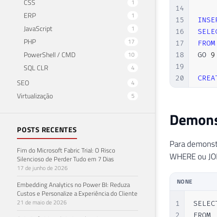
CSS
1
14
ERP
1
15
INSE
JavaScript
1
16
SELE
PHP
17
17
FROM
PowerShell / CMD
10
18
GO 
9
19
SQL CLR
4
20
CREA
SEO
4
21
CREA
Virtualização
5
22
GO
Demonst
POSTS RECENTES
Para demonstr
Fim do Microsoft Fabric Trial: O Risco
WHERE ou JOIN
Silencioso de Perder Tudo em 7 Dias
17 de junho de 2026
NONE
Embedding Analytics no Power BI: Reduza
Custos e Personalize a Experiência do Cliente
21 de maio de 2026
1
SELECT
2
FROM 