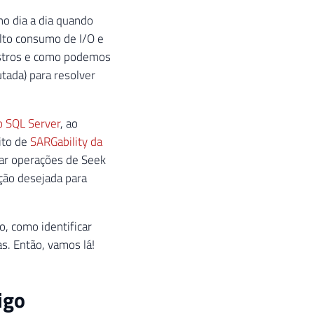
no dia a dia quando
alto consumo de I/O e
istros e como podemos
tada) para resolver
o SQL Server
, ao
ito de
SARGability da
zar operações de Seek
nção desejada para
, como identificar
s. Então, vamos lá!
igo