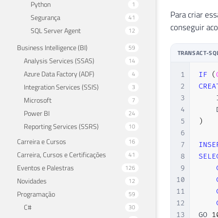
Python
1
Para criar es
Segurança
41
conseguir aco
SQL Server Agent
12
Business Intelligence (BI)
59
TRANSACT-SQ
Analysis Services (SSAS)
14
Azure Data Factory (ADF)
4
1
IF
(
Integration Services (SSIS)
2
CREA
3
3
    
Microsoft
7
4
    
Power BI
24
5
)
Reporting Services (SSRS)
10
6
Carreira e Cursos
16
7
INSE
Carreira, Cursos e Certificações
41
8
SELE
Eventos e Palestras
126
9
10
Novidades
12
11
Programação
59
12
C#
30
13
GO 
1