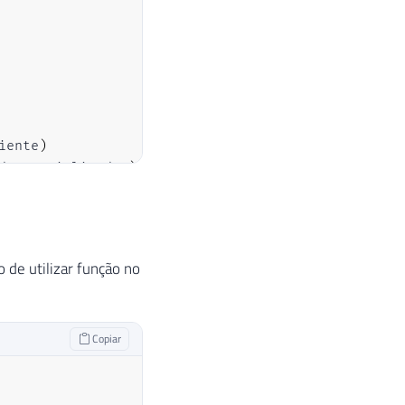
iente
)
dos_Serializados
)
 de utilizar função no
Copiar