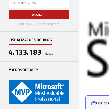
E-mail
ASSINAR
Junte-se a 657 outros assinantes
VISUALIZAÇÕES DO BLOG
4.133.183
views
MICROSOFT MVP
Este pos