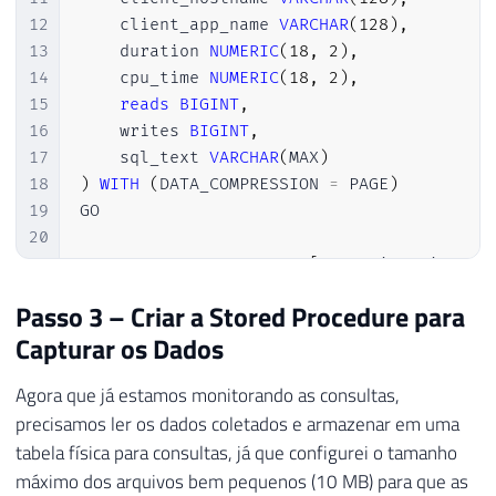
12
    client_app_name 
VARCHAR
(
128
)
,
13
    duration 
NUMERIC
(
18
,
2
)
,
14
    cpu_time 
NUMERIC
(
18
,
2
)
,
15
reads
BIGINT
,
16
    writes 
BIGINT
,
17
    sql_text 
VARCHAR
(
MAX
)
18
)
WITH
(
DATA_COMPRESSION 
=
 PAGE
)
19
GO

20
21
CREATE
CLUSTERED
INDEX
[
SK01_Historico_Qu
22
GO
Passo 3 – Criar a Stored Procedure para
Capturar os Dados
Agora que já estamos monitorando as consultas,
precisamos ler os dados coletados e armazenar em uma
tabela física para consultas, já que configurei o tamanho
máximo dos arquivos bem pequenos (10 MB) para que as