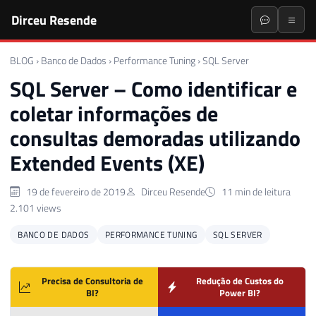
Dirceu Resende
BLOG
›
Banco de Dados
›
Performance Tuning
›
SQL Server
SQL Server – Como identificar e
coletar informações de
consultas demoradas utilizando
Extended Events (XE)
19 de fevereiro de 2019
Dirceu Resende
11 min de leitura
2.101 views
BANCO DE DADOS
PERFORMANCE TUNING
SQL SERVER
Precisa de Consultoria de
Redução de Custos do
BI?
Power BI?