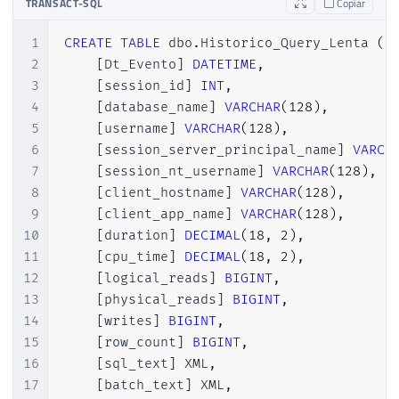
TRANSACT-SQL
Copiar
43
GO
1
CREATE
TABLE
 dbo
.
Historico_Query_Lenta 
(
2
[
Dt_Evento
]
DATETIME
,
3
[
session_id
]
INT
,
4
[
database_name
]
VARCHAR
(
128
)
,
5
[
username
]
VARCHAR
(
128
)
,
6
[
session_server_principal_name
]
VARCH
7
[
session_nt_username
]
VARCHAR
(
128
)
,
8
[
client_hostname
]
VARCHAR
(
128
)
,
9
[
client_app_name
]
VARCHAR
(
128
)
,
10
[
duration
]
DECIMAL
(
18
,
2
)
,
11
[
cpu_time
]
DECIMAL
(
18
,
2
)
,
12
[
logical_reads
]
BIGINT
,
13
[
physical_reads
]
BIGINT
,
14
[
writes
]
BIGINT
,
15
[
row_count
]
BIGINT
,
16
[
sql_text
]
 XML
,
17
[
batch_text
]
 XML
,