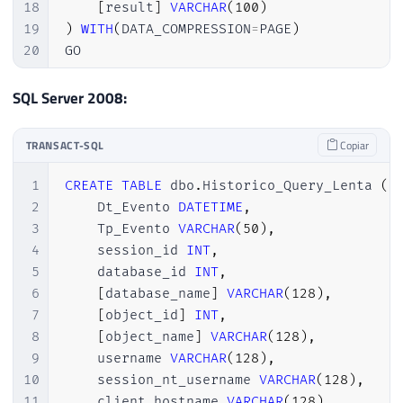
18
[
result
]
VARCHAR
(
100
)
19
)
WITH
(
DATA_COMPRESSION
=
PAGE
)
20
GO

21
22
CREATE
CLUSTERED
INDEX
 SK01_Historico_Que
SQL Server 2008:
23
GO
TRANSACT-SQL
Copiar
1
CREATE
TABLE
 dbo
.
Historico_Query_Lenta 
(
2
    Dt_Evento 
DATETIME
,
3
    Tp_Evento 
VARCHAR
(
50
)
,
4
    session_id 
INT
,
5
    database_id 
INT
,
6
[
database_name
]
VARCHAR
(
128
)
,
7
[
object_id
]
INT
,
8
[
object_name
]
VARCHAR
(
128
)
,
9
    username 
VARCHAR
(
128
)
,
10
    session_nt_username 
VARCHAR
(
128
)
,
11
    client_hostname 
VARCHAR
(
128
)
,