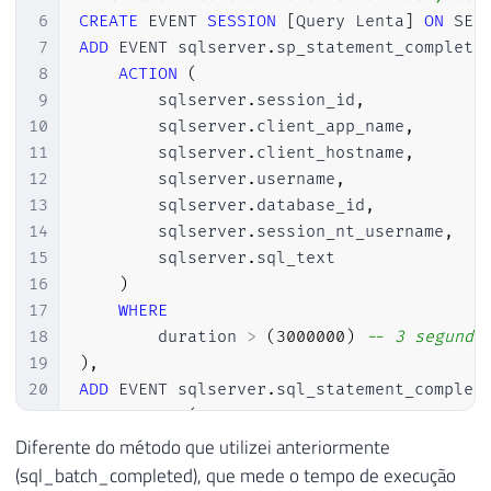
6
CREATE
 EVENT 
SESSION
[
Query Lenta
]
ON
7
ADD
 EVENT sqlserver
.
sp_statement_complete
8
ACTION
(
9
        sqlserver
.
session_id
,
10
        sqlserver
.
client_app_name
,
11
        sqlserver
.
client_hostname
,
12
        sqlserver
.
username
,
13
        sqlserver
.
database_id
,
14
        sqlserver
.
session_nt_username
,
15
        sqlserver
.
sql_text

16
)
17
WHERE
18
        duration 
>
(
3000000
)
-- 3 segundo
19
)
,
20
ADD
 EVENT sqlserver
.
sql_statement_complet
21
ACTION
(
22
        sqlserver
.
session_id
,
Diferente do método que utilizei anteriormente
23
        sqlserver
.
client_app_name
,
(sql_batch_completed), que mede o tempo de execução