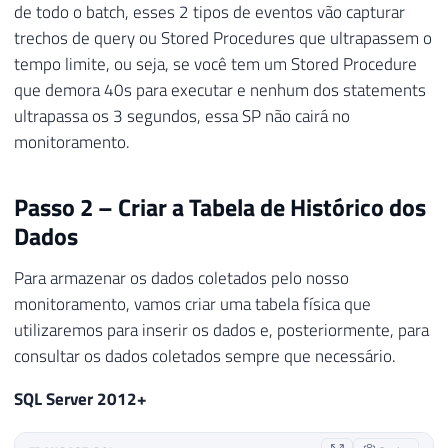
24
        sqlserver
.
client_hostname
,
de todo o batch, esses 2 tipos de eventos vão capturar
25
        sqlserver
.
username
,
trechos de query ou Stored Procedures que ultrapassem o
26
        sqlserver
.
database_id
,
tempo limite, ou seja, se você tem um Stored Procedure
27
        sqlserver
.
session_nt_username
,
que demora 40s para executar e nenhum dos statements
28
        sqlserver
.
sql_text

ultrapassa os 3 segundos, essa SP não cairá no
29
)
monitoramento.
30
WHERE
31
        duration 
>
(
3000000
)
-- 3 segundo
32
)
Passo 2 – Criar a Tabela de Histórico dos
33
ADD
 TARGET package0
.
asynchronous_file_tar
Dados
34
SET
 filename
=
N
'C:\Traces\Query Lenta 
35
    max_file_size
=
(
100
)
,
Para armazenar os dados coletados pelo nosso
36
    max_rollover_files
=
(
1
)
monitoramento, vamos criar uma tabela física que
37
)
utilizaremos para inserir os dados e, posteriormente, para
38
WITH
(
STARTUP_STATE
=
ON
)
consultar os dados coletados sempre que necessário.
39
GO

40
SQL Server 2012+
41
-- Ativa o Extended Event
42
ALTER
 EVENT 
SESSION
[
Query Lenta
]
ON
 SERV