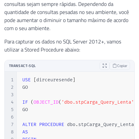
consultas sejam sempre rápidas. Dependendo da
quantidade de consultas pesadas no seu ambiente, você
pode aumentar o diminuir o tamanho máximo de acordo
com o seu ambiente.
Para capturar os dados no SQL Server 2012+, vamos
utilizar a Stored Procedure abaixo:
TRANSACT-SQL
Copiar
1
USE
[
dirceuresende
]
2
GO

3
4
IF
(
OBJECT_ID
(
'dbo.stpCarga_Query_Lenta'
)
5
GO

6
7
ALTER
PROCEDURE
 dbo
.
8
AS