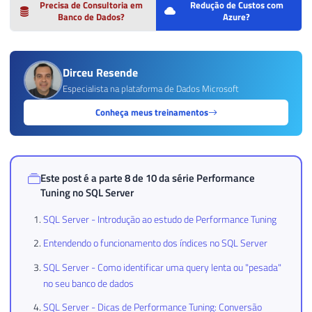
Precisa de Consultoria em
Redução de Custos com
Banco de Dados?
Azure?
Dirceu Resende
Especialista na plataforma de Dados Microsoft
Conheça meus treinamentos
Este post é a parte 8 de 10 da série
Performance
Tuning no SQL Server
SQL Server - Introdução ao estudo de Performance Tuning
Entendendo o funcionamento dos índices no SQL Server
SQL Server - Como identificar uma query lenta ou "pesada"
no seu banco de dados
SQL Server - Dicas de Performance Tuning: Conversão