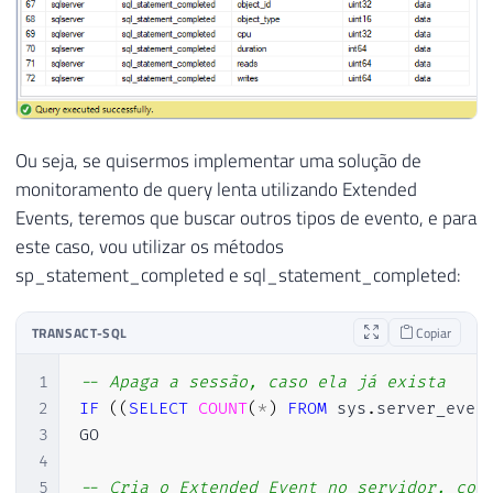
Ou seja, se quisermos implementar uma solução de
monitoramento de query lenta utilizando Extended
Events, teremos que buscar outros tipos de evento, e para
este caso, vou utilizar os métodos
sp_statement_completed e sql_statement_completed:
TRANSACT-SQL
Copiar
1
-- Apaga a sessão, caso ela já exista
2
IF
(
(
SELECT
COUNT
(
*
)
FROM
 sys
.
server_even
3
GO

4
5
-- Cria o Extended Event no servidor, con