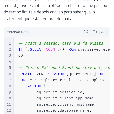
meu objetivo é capturar a SP ou batch inteiro que passou
do tempo limite e depois analiso para saber qual o
statement que está demorando mais.
TRANSACT-SQL
Copiar
1
-- Apaga a sessão, caso ela já exista
2
IF
(
(
SELECT
COUNT
(
*
)
FROM
 sys
.
server_even
3
GO

4
5
-- Cria o Extended Event no servidor, con
6
CREATE
 EVENT 
SESSION
[
Query Lenta
]
ON
7
ADD
 EVENT sqlserver
.
sql_batch_completed 
(
8
ACTION
(
9
        sqlserver
.
session_id
,
10
        sqlserver
.
client_app_name
,
11
        sqlserver
.
client_hostname
,
12
        sqlserver
.
database_name
,