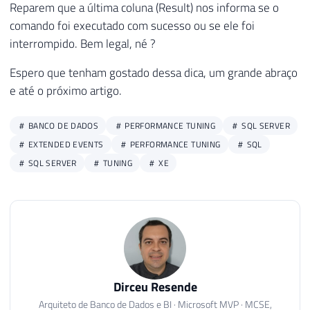
Reparem que a última coluna (Result) nos informa se o
34
@start_step_id
=
1
,
35
@notify_level_eventlog
=
0
,
comando foi executado com sucesso ou se ele foi
36
@notify_level_email
=
2
,
interrompido. Bem legal, né ?
37
@notify_level_page
=
2
,
Espero que tenham gostado dessa dica, um grande abraço
38
@delete_level
=
0
,
e até o próximo artigo.
39
@description
=
N
''
,
40
@category_name
=
N
'Database Mainten
41
@owner_login_name
=
N
'dirceu.resend
BANCO DE DADOS
PERFORMANCE TUNING
SQL SERVER
42
@notify_email_operator_name
=
N
''
,
EXTENDED EVENTS
PERFORMANCE TUNING
SQL
43
@notify_page_operator_name
=
N
''
SQL SERVER
TUNING
XE
44
45
USE
[
msdb
]
46
47
DECLARE
@schedule_id
int
48
EXEC
 msdb
.
dbo
.
sp_add_jobschedule 
@job_nam
49
@enabled
=
1
,
50
@freq_type
=
4
,
Dirceu Resende
51
@freq_interval
=
1
,
Arquiteto de Banco de Dados e BI · Microsoft MVP · MCSE,
52
@freq_subday_type
=
4
,