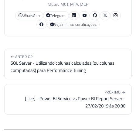
MCSA, MCT, MTA, MCP
53
@freq_subday_interval
=
10
,
54
@freq_relative_interval
=
0
,
WhatsApp
Telegram
55
@freq_recurrence_factor
=
1
,
Veja minhas certificações
56
@active_start_date
=
20190218
,
57
@active_end_date
=
99991231
,
58
@active_start_time
=
112
,
59
@active_end_time
=
235959
,
@schedul
60
select
@schedule_id
← ANTERIOR
SQL Server - Utilizando colunas calculadas (ou colunas
61
GO
computadas) para Performance Tuning
PRÓXIMO →
[Live] - Power BI Service vs Power BI Report Server -
27/02/2019 às 20:30