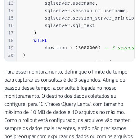
13
        sqlserver
.
username
,
14
        sqlserver
.
session_nt_username
,
15
        sqlserver
.
session_server_principa
16
        sqlserver
.
sql_text

17
)
18
WHERE
19
        duration 
>
(
3000000
)
-- 3 segundo
20
)
21
ADD
 TARGET package0
.
event_file 
(
22
SET
 filename
=
N
'C:\Traces\Query Lenta'
Para esse monitoramento, defini que o limite de tempo
23
    max_file_size
=
(
10
)
,
para capturar as consultas é de 3 segundos. Atingiu ou
24
    max_rollover_files
=
(
10
)
passou desse tempo, a consulta é logada no nosso
25
)
monitoramento. O destino dos dados coletados eu
26
WITH
(
STARTUP_STATE
=
ON
)
configurei para “C:\Traces\Query Lenta”, com tamanho
27
GO

máximo de 10 MB de dados e 10 arquivos no máximo.
28
Como o rollout está configurado, os arquivos vão manter
29
-- Ativa o Extended Event
sempre os dados mais recentes, então não precisamos
30
ALTER
 EVENT 
SESSION
[
Query Lenta
]
ON
 SERV
nos preocupar com expurgar os dados ou com os arquivos
31
GO