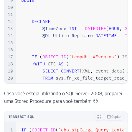
9
BEGIN
10
11
12
DECLARE
13
@TimeZone
INT
=
DATEDIFF
(
HOUR
,
GE
14
@Dt_Ultimo_Registro
DATETIME
=
IS
15
16
17
IF
(
OBJECT_ID
(
'tempdb..#Eventos'
)
IS
18
;
WITH
 CTE 
AS
(
19
SELECT
CONVERT
(
XML
,
 event_data
)
A
20
FROM
 sys
.
fn_xe_file_target_read_f
21
)
22
SELECT
Caso você esteja utilizando o SQL Server 2008, preparei
23
DATEADD
(
HOUR
,
@TimeZone
,
 CTE
.
even
uma Stored Procedure para você também 🙂
24
        CTE
.
event_data

25
INTO
TRANSACT-SQL
Copiar
26
#Eventos
27
FROM
1
IF
(
OBJECT_ID
(
'dbo.stpCarga_Query_Lenta'
)