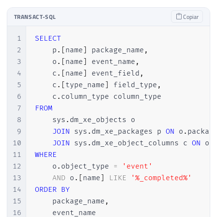
TRANSACT-SQL
Copiar
1
SELECT
2
    p
.
[
name
]
 package_name
,
3
    o
.
[
name
]
 event_name
,
4
    c
.
[
name
]
 event_field
,
5
    c
.
[
type_name
]
 field_type
,
6
    c
.
7
FROM
8
    sys
.
dm_xe_objects o

9
JOIN
 sys
.
dm_xe_packages p 
ON
 o
.
packag
10
JOIN
 sys
.
dm_xe_object_columns c 
ON
 o
.
11
WHERE
12
    o
.
object_type 
=
'event'
13
AND
 o
.
[
name
]
LIKE
'%_completed%'
14
ORDER
BY
15
    package_name
,
16
    event_name