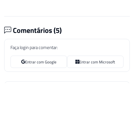
Comentários (
5
)
Faça login para comentar:
Entrar com Google
Entrar com Microsoft
João Paulo
19 de fev. de 2019 01:48
a partir de qual versão funciona?
Responder