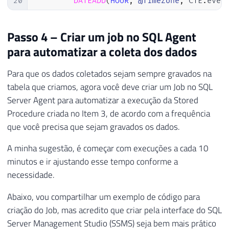
20
DATEADD
(
HOUR
,
@TimeZone
,
 CTE
.
even
47
        xed
.
event_data
.
value
(
'(//data[@na
21
        CTE
.
event_data

48
        xed
.
event_data
.
value
(
'(//data[@na
22
INTO
Passo 4 – Criar um job no SQL Agent
49
        TRY_CAST
(
xed
.
event_data
.
value
(
'(/
23
#Eventos
50
        TRY_CAST
(
xed
.
event_data
.
value
(
'(/
para automatizar a coleta dos dados
24
FROM
51
        xed
.
event_data
.
value
(
'(//data[@na
25
        CTE

52
FROM
Para que os dados coletados sejam sempre gravados na
26
WHERE
53
#Eventos A
tabela que criamos, agora você deve criar um Job no SQL
27
DATEADD
(
HOUR
,
@TimeZone
,
 CTE
.
even
54
CROSS
APPLY
 A
.
event_data
.
nodes
(
'/
Server Agent para automatizar a execução da Stored
28
55
29
Procedure criada no Item 3, de acordo com a frequência
56
30
INSERT
INTO
 dbo
.
Historico_Query_Lenta

que você precisa que sejam gravados os dados.
57
END
31
(
A minha sugestão, é começar com execuções a cada 10
32
        Dt_Evento
,
minutos e ir ajustando esse tempo conforme a
33
        Tp_Evento
,
34
        session_id
,
necessidade.
35
        database_id
,
Abaixo, vou compartilhar um exemplo de código para
36
[
database_name
]
,
criação do Job, mas acredito que criar pela interface do SQL
37
[
object_id
]
,
38
[
object_name
]
,
Server Management Studio (SSMS) seja bem mais prático