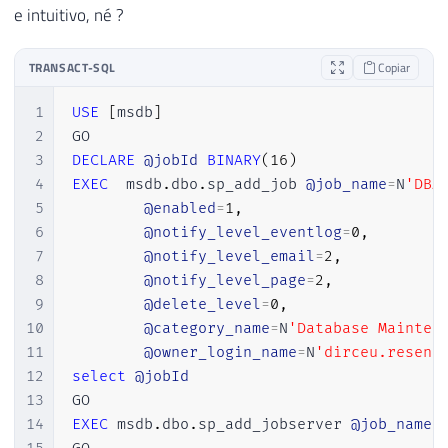
39
        username
,
e intuitivo, né ?
40
        session_nt_username
,
41
        client_hostname
,
TRANSACT-SQL
Copiar
42
        client_app_name
,
43
        duration
,
1
USE
[
msdb
]
44
        cpu_time
,
2
45
reads
,
3
DECLARE
@jobId
BINARY
(
16
)
46
        writes
,
4
EXEC
  msdb
.
dbo
.
sp_add_job 
@job_name
=
N
'DBA
47
        sql_text

5
@enabled
=
1
,
48
)
6
@notify_level_eventlog
=
0
,
49
SELECT
7
@notify_level_email
=
2
,
50
        A
.
Dt_Evento
,
8
@notify_level_page
=
2
,
51
        xed
.
event_data
.
value
(
'@name[1]'
,
9
@delete_level
=
0
,
52
        xed
.
event_data
.
value
(
'(action[@na
10
@category_name
=
N
'Database Mainten
53
        xed
.
event_data
.
value
(
'(action[@na
11
@owner_login_name
=
N
'dirceu.resend
54
DB_NAME
(
xed
.
event_data
.
value
(
'(ac
12
select
@jobId
55
        xed
.
event_data
.
value
(
'(data[@name
13
56
OBJECT_NAME
(
xed
.
event_data
.
value
(
14
EXEC
 msdb
.
dbo
.
sp_add_jobserver 
@job_name
=
57
        xed
.
event_data
.
value
(
'(action[@na