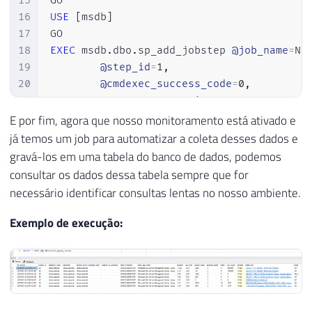
15
58
        xed
.
event_data
.
value
(
'(action[@na
16
USE
[
msdb
]
59
        xed
.
event_data
.
value
(
'(action[@na
17
60
        xed
.
event_data
.
value
(
'(action[@na
18
EXEC
 msdb
.
dbo
.
sp_add_jobstep 
@job_name
=
N
'
61
        CAST
(
xed
.
event_data
.
value
(
'(//dat
19
@step_id
=
1
,
62
        CAST
(
xed
.
event_data
.
value
(
'(//dat
20
@cmdexec_success_code
=
0
,
63
        xed
.
event_data
.
value
(
'(//data[@na
21
@on_success_action
=
1
,
64
        xed
.
event_data
.
value
(
'(//data[@na
22
@on_fail_action
=
2
,
E por fim, agora que nosso monitoramento está ativado e
65
        xed
.
event_data
.
value
(
'(//action[@
23
@retry_attempts
=
0
,
já temos um job para automatizar a coleta desses dados e
66
FROM
24
@retry_interval
=
0
,
gravá-los em uma tabela do banco de dados, podemos
67
#Eventos A
25
@os_run_priority
=
0
,
@subsystem
=
N
'
consultar os dados dessa tabela sempre que for
68
CROSS
APPLY
 A
.
event_data
.
nodes
(
'/
26
@command
=
N
'EXEC dbo.stpCarga_Quer
necessário identificar consultas lentas no nosso ambiente.
69
27
@database_name
=
N
'dirceuresende'
,
70
28
@flags
=
8
Exemplo de execução:
71
END
29
30
USE
[
msdb
]
31
32
EXEC
 msdb
.
dbo
.
sp_update_job 
@job_name
=
N
'D
33
@enabled
=
1
,