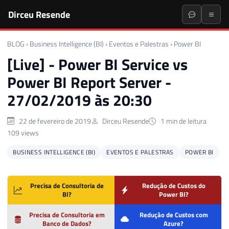
Dirceu Resende
BLOG
›
Business Intelligence (BI)
›
Eventos e Palestras
›
Power BI
[Live] - Power BI Service vs
Power BI Report Server -
27/02/2019 às 20:30
22 de fevereiro de 2019
Dirceu Resende
1 min de leitura
109 views
BUSINESS INTELLIGENCE (BI)
EVENTOS E PALESTRAS
POWER BI
Precisa de Consultoria de
Redução de Custos do
BI?
Power BI?
Precisa de Consultoria em
Redução de Custos com
Banco de Dados?
Azure?