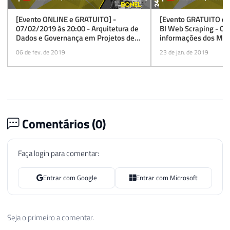
[Evento ONLINE e GRATUITO] -
[Evento GRATUITO e 
07/02/2019 às 20:00 - Arquitetura de
BI Web Scraping - Ca
Dados e Governança em Projetos de
informações dos MVPs
BI com o Power BI
24/01/2019 às 20:30
06 de fev. de 2019
23 de jan. de 2019
Comentários (
0
)
Faça login para comentar:
Entrar com Google
Entrar com Microsoft
Seja o primeiro a comentar.