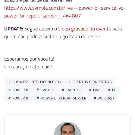
abaixo e participe da nossa live!
https://www.sympla.com.br/live—power-bi-service-vs-
power-bi-report-server__464807
UPDATE:
Segue abaixo o
vídeo gravado do evento
para
quem não pôde assistir ou gostaria de rever:
Esperamos por você lá!
Um abraço e até mais!
BUSINESS INTELLIGENCE (BI)
EVENTOS E PALESTRAS
POWER BI
EVENTO
EVENTOS
LIVE
PBI
POWER BI
POWER BI REPORT SERVER
WEBCAST