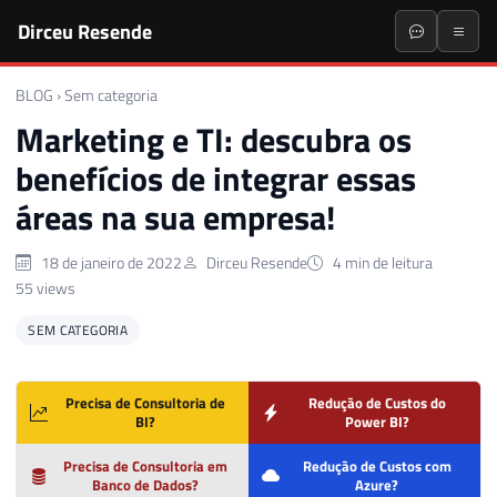
Dirceu Resende
BLOG
›
Sem categoria
Marketing e TI: descubra os
benefícios de integrar essas
áreas na sua empresa!
18 de janeiro de 2022
Dirceu Resende
4 min de leitura
55 views
SEM CATEGORIA
Precisa de Consultoria de
Redução de Custos do
BI?
Power BI?
Precisa de Consultoria em
Redução de Custos com
Banco de Dados?
Azure?