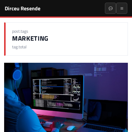
Dirceu Resende
post.tags
MARKETING
tag.total