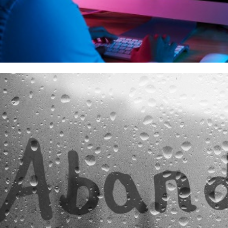
keting e TI: descubra os benef
as na sua empresa!
aneiro de 2022
4 min de leitura