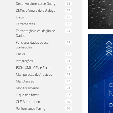
Desenvolvimento de Query
95
DMVs e Views de Catálogo
32
Erros
23
Ferramentas
12
Formatação e Validação de
24
Dados
Aba
Funcionalidades pouco
19
conhecidas
17 de 
Hacks
17
Integrações
31
JSON, XML, CSV e Excel
7
Manipulação de Arquivos
13
Manutenção
92
Monitoramento
41
O que não fazer
7
OLE Automation
19
Performance Tuning
26