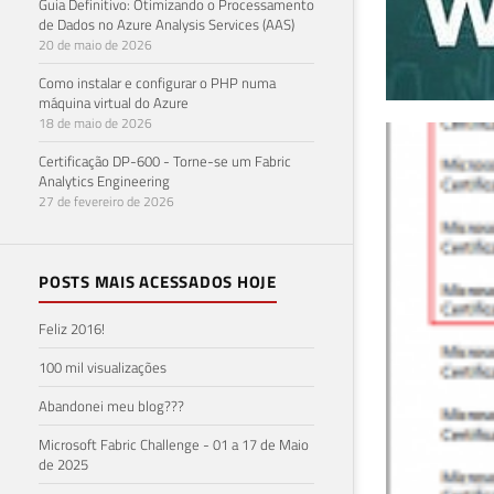
Guia Definitivo: Otimizando o Processamento
de Dados no Azure Analysis Services (AAS)
20 de maio de 2026
Como instalar e configurar o PHP numa
máquina virtual do Azure
18 de maio de 2026
Com
Certificação DP-600 - Torne-se um Fabric
Analytics Engineering
evi
27 de fevereiro de 2026
28 de 
POSTS MAIS ACESSADOS HOJE
Feliz 2016!
100 mil visualizações
Abandonei meu blog???
Microsoft Fabric Challenge - 01 a 17 de Maio
de 2025