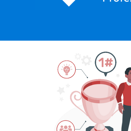
rosoft Most Valuable Profess
outubro de 2024
1 min de leitura