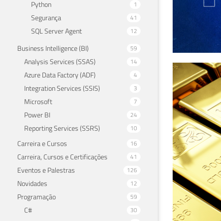
Python
1
Segurança
41
SQL Server Agent
12
Business Intelligence (BI)
59
Analysis Services (SSAS)
14
Ret
Azure Data Factory (ADF)
4
Integration Services (SSIS)
3
31 de 
Microsoft
7
Power BI
24
Reporting Services (SSRS)
10
Carreira e Cursos
16
Carreira, Cursos e Certificações
41
Eventos e Palestras
126
Novidades
12
Programação
59
C#
30