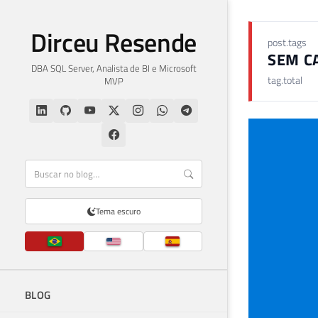
Dirceu Resende
post.tags
SEM C
DBA SQL Server, Analista de BI e Microsoft
tag.total
MVP
Tema escuro
BLOG