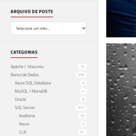
ARQUIVO DE POSTS
Mar
CATEGORIAS
áre
Apache / .htaccess
10
Banco de Dados
356
18 de j
Azure SQL Database
9
MySQL / MariaDB
4
Oracle
8
SQL Server
337
Auditoria
16
Azure
2
CLR
57