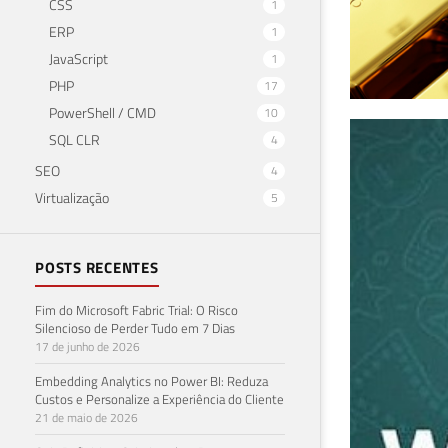
CSS
1
ERP
1
JavaScript
1
PHP
17
PowerShell / CMD
10
Com
SQL CLR
4
SEO
4
16 de 
Virtualização
5
POSTS RECENTES
Fim do Microsoft Fabric Trial: O Risco
Silencioso de Perder Tudo em 7 Dias
17 de junho de 2026
Embedding Analytics no Power BI: Reduza
Custos e Personalize a Experiência do Cliente
21 de maio de 2026