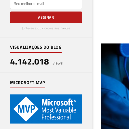
E-mail
ASSINAR
Junte-se a 657 outros assinantes
VISUALIZAÇÕES DO BLOG
TOP
4.142.018
13 de 
views
MICROSOFT MVP