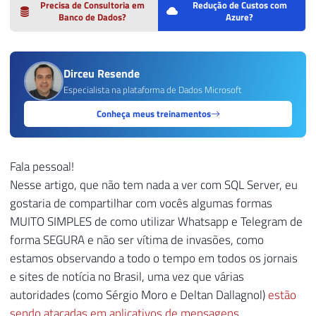
Precisa de Consultoria em
Redução de Custos com
Banco de Dados?
Azure?
Dirceu Resende
Especialista na plataforma de Dados Microsoft
Conheça meus treinamentos
Fala pessoal!
Nesse artigo, que não tem nada a ver com SQL Server, eu
gostaria de compartilhar com vocês algumas formas
MUITO SIMPLES de como utilizar Whatsapp e Telegram de
forma SEGURA e não ser vítima de invasões, como
estamos observando a todo o tempo em todos os jornais
e sites de notícia no Brasil, uma vez que várias
autoridades (como Sérgio Moro e Deltan Dallagnol)
estão
sendo atacadas em aplicativos de mensagens