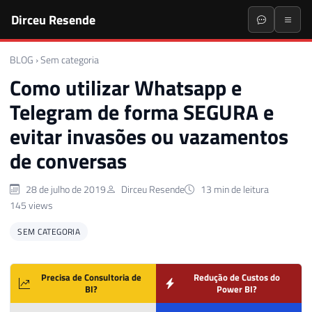
Dirceu Resende
BLOG
›
Sem categoria
Como utilizar Whatsapp e
Telegram de forma SEGURA e
evitar invasões ou vazamentos
de conversas
28 de julho de 2019
Dirceu Resende
13 min de leitura
145 views
SEM CATEGORIA
Precisa de Consultoria de
Redução de Custos do
BI?
Power BI?