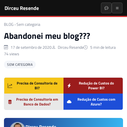
Dirceu Resende
BLOG
›
Sem categoria
Abandonei meu blog???
17 de setembro de 2020
Dirceu Resende
5 min de leitura
74 views
SEM CATEGORIA
Precisa de Consultoria de
Redução de Custos do
BI?
Power BI?
Precisa de Consultoria em
Redução de Custos com
Banco de Dados?
Azure?
Dirceu Resende