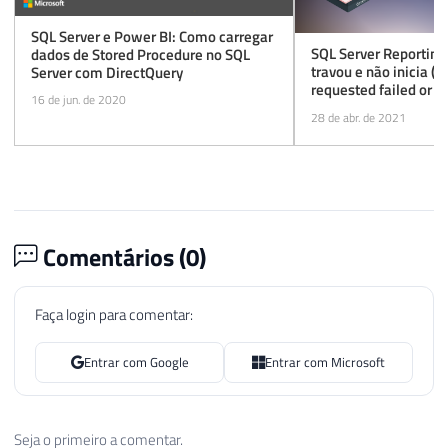
SQL Server e Power BI: Como carregar
SQL Server Reporting
dados de Stored Procedure no SQL
travou e não inicia (t
Server com DirectQuery
requested failed or th
16 de jun. de 2020
respond in a timely f
28 de abr. de 2021
Comentários (
0
)
Faça login para comentar:
Entrar com Google
Entrar com Microsoft
Seja o primeiro a comentar.