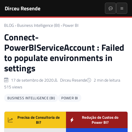
Dirceu Resende
BLOG
›
Business Intelligence (BI)
›
Power BI
Connect-
PowerBIServiceAccount : Failed
to populate environments in
settings
17 de setembro de 2020
Dirceu Resende
2 min de leitura
515 views
BUSINESS INTELLIGENCE (BI)
POWER BI
Precisa de Consultoria de
Redução de Custos do
BI?
Power BI?