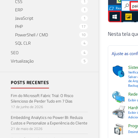
CSS
1
ERP
1
JavaScript
1
PHP
17
Nesta tela qu
PowerShell / CMD
10
SQL CLR
4
SEO
4
Virtualização
5
POSTS RECENTES
Fim do Microsoft Fabric Trial: O Risco
Silencioso de Perder Tudo em 7 Dias
17 de junho de 2026
Embedding Analytics no Power BI: Reduza
Custos e Personalize a Experiência do Cliente
21 de maio de 2026