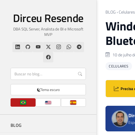
BLOG
›
Celulares
Dirceu Resende
Windo
DBA SQL Server, Analista de BI e Microsoft
MVP
Bluet
10 de julho 
CELULARES
Precisa 
Tema escuro
Di
Esp
BLOG