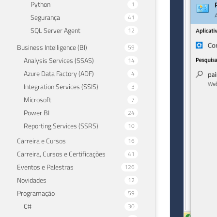
Python
1
Segurança
41
SQL Server Agent
12
Business Intelligence (BI)
59
Analysis Services (SSAS)
14
Azure Data Factory (ADF)
4
Integration Services (SSIS)
3
Microsoft
7
Power BI
24
Reporting Services (SSRS)
10
Carreira e Cursos
16
Carreira, Cursos e Certificações
41
Eventos e Palestras
126
Novidades
12
Programação
59
C#
30