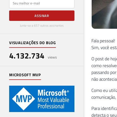
E-mail
ASSINAR
Junte-se a 657 outros assinantes
Fala pessoal!
VISUALIZAÇÕES DO BLOG
Sim, você es
4.132.734
views
O post de hoj
como resolver
passando por
MICROSOFT MVP
não acontecia)
Como eu utili
comunicação, 
Para identifi
detecta o se