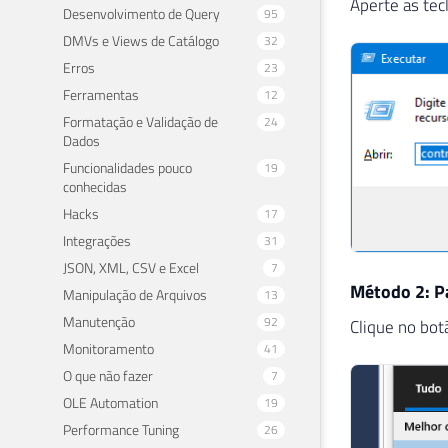
Aperte as tec
Desenvolvimento de Query
95
DMVs e Views de Catálogo
32
Erros
23
Ferramentas
12
Formatação e Validação de
24
Dados
Funcionalidades pouco
19
conhecidas
Hacks
17
Integrações
31
JSON, XML, CSV e Excel
7
Método 2: Pa
Manipulação de Arquivos
13
Manutenção
92
Clique no botã
Monitoramento
41
O que não fazer
7
OLE Automation
19
Performance Tuning
26