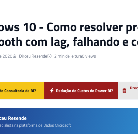
ws 10 - Como resolver pr
ooth com lag, falhando e 
de 2020
Dirceu Resende
2 min de leitura
0 views
Prec
de Consultoria de BI?
Redução de Custos do Power BI?
rceu Resende
ecialista na plataforma de Dados Microsoft