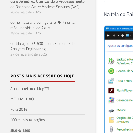
Guia Definitivo: Otimizando o Processamento
de Dados no Azure Analysis Services (AAS)
20 de maio de 2026
Na tela do Pa
Como instalar e configurar o PHP numa
máquina virtual do Azure
18 de maio de 2026
Certificação DP-600 - Torne-se um Fabric
Analytics Engineering
27 de fevereiro de 2026
POSTS MAIS ACESSADOS HOJE
Abandonei meu blog???
MEIO MILHÃO
Feliz 2016!
100 mil visualizações
slug-aliases