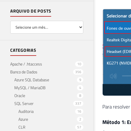
ARQUIVO DE POSTS
CATEGORIAS
Apache / .htaccess
10
Banco de Dados
356
Azure SQL Database
9
MySQL / MariaDB
4
Oracle
8
SQL Server
337
Para resolver
Auditoria
16
Azure
2
Método 1: E
CLR
57