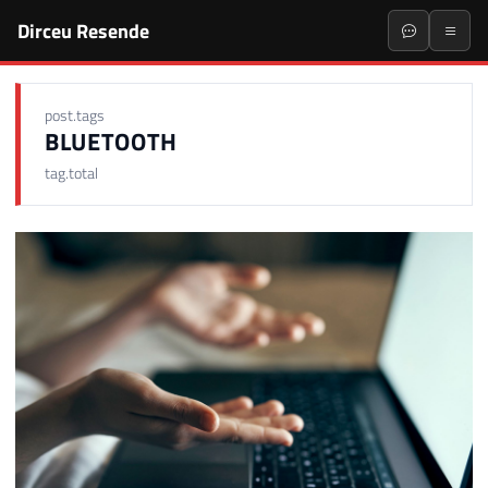
Dirceu Resende
post.tags
BLUETOOTH
tag.total