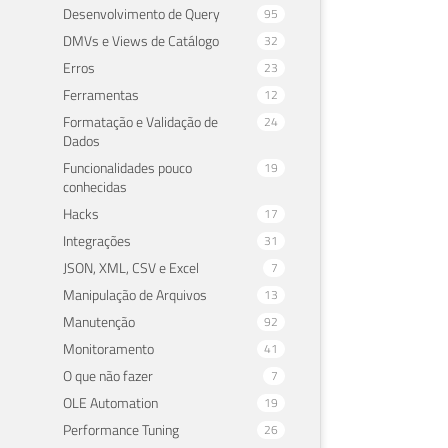
Desenvolvimento de Query
95
DMVs e Views de Catálogo
32
Erros
23
Ferramentas
12
Formatação e Validação de
24
Dados
Funcionalidades pouco
19
conhecidas
Hacks
17
Integrações
31
JSON, XML, CSV e Excel
7
Manipulação de Arquivos
13
Manutenção
92
Monitoramento
41
O que não fazer
7
OLE Automation
19
Performance Tuning
26