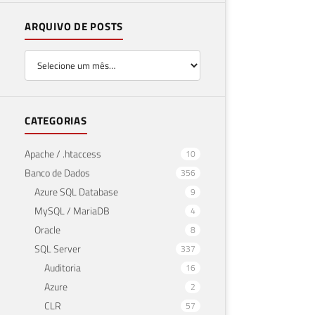
ARQUIVO DE POSTS
CATEGORIAS
Apache / .htaccess
10
Banco de Dados
356
Azure SQL Database
9
MySQL / MariaDB
4
Oracle
8
SQL Server
337
Auditoria
16
Azure
2
CLR
57