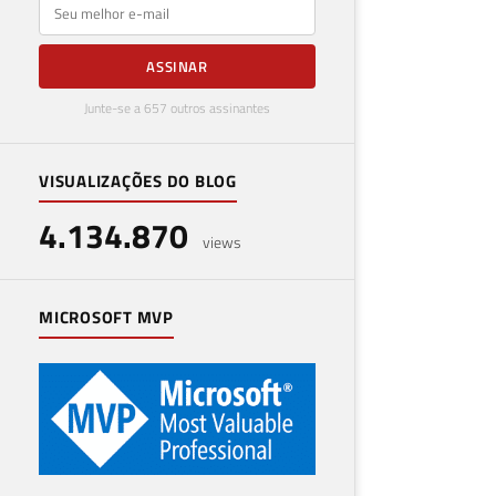
E-mail
ASSINAR
Junte-se a 657 outros assinantes
VISUALIZAÇÕES DO BLOG
4.134.870
views
MICROSOFT MVP