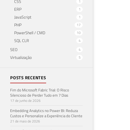
CSS
1
ERP
1
JavaScript
1
PHP
17
PowerShell / CMD
10
SQL CLR
4
SEO
4
Virtualização
5
POSTS RECENTES
Fim do Microsoft Fabric Trial: O Risco
Silencioso de Perder Tudo em 7 Dias
17 de junho de 2026
Embedding Analytics no Power BI: Reduza
Custos e Personalize a Experiência do Cliente
21 de maio de 2026