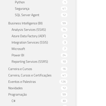
Python
1
Segurança
41
SQL Server Agent
12
Business Intelligence (BI)
59
Analysis Services (SSAS)
14
Azure Data Factory (ADF)
4
Integration Services (SSIS)
3
Microsoft
7
Power BI
24
Reporting Services (SSRS)
10
Carreira e Cursos
16
Carreira, Cursos e Certificações
41
Eventos e Palestras
126
Novidades
12
Programação
59
C#
30