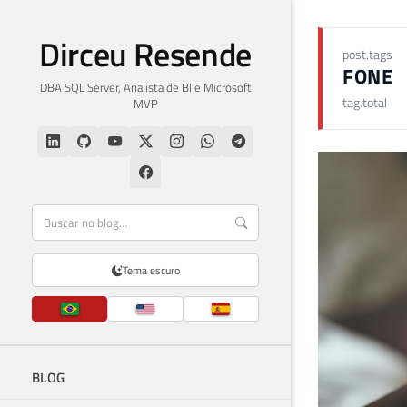
Dirceu Resende
post.tags
FONE
DBA SQL Server, Analista de BI e Microsoft
tag.total
MVP
Tema escuro
BLOG