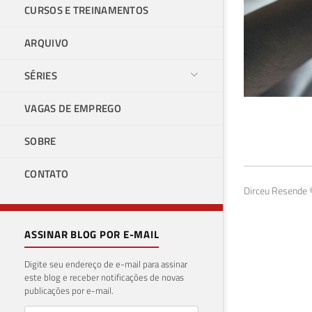
CURSOS E TREINAMENTOS
ARQUIVO
SÉRIES
VAGAS DE EMPREGO
Win
SOBRE
com
CONTATO
10 de 
Dirceu Resende ©
ASSINAR BLOG POR E-MAIL
Digite seu endereço de e-mail para assinar
este blog e receber notificações de novas
publicações por e-mail.