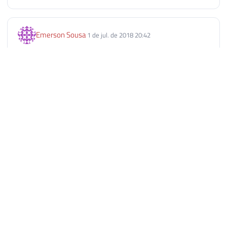
Emerson Sousa
1 de jul. de 2018 20:42
Parabens você merece
Responder
Laércio Coelho
2 de jul. de 2018 09:52
Título extremamente merecido! Parabéns e obrigado pelo
seu compromisso e auxílio à comunidade, sempre com
muita seriedade.
Responder
Sandro Costa da Silva
2 de jul. de 2018 11:09