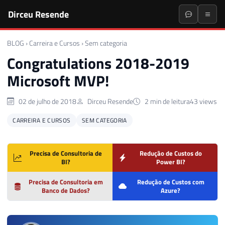
Dirceu Resende
BLOG
›
Carreira e Cursos
›
Sem categoria
Congratulations 2018-2019
Microsoft MVP!
02 de julho de 2018
Dirceu Resende
2 min de leitura
43 views
CARREIRA E CURSOS
SEM CATEGORIA
Precisa de Consultoria de
Redução de Custos do
BI?
Power BI?
Precisa de Consultoria em
Redução de Custos com
Banco de Dados?
Azure?