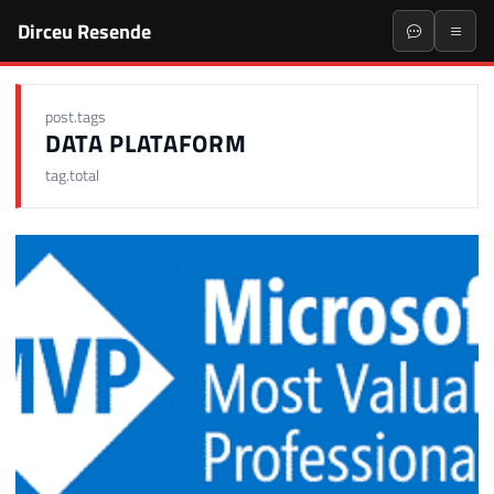
Dirceu Resende
post.tags
DATA PLATAFORM
tag.total