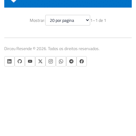
Congratulations 2018-2019 Microsoft
Mostrar:
1–1 de 1
MVP!
02 de julho de 2018
2 min de leitura
Dirceu Resende © 2026. Todos os direitos reservados.