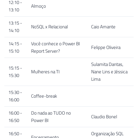
12:10 -
Almoço
13:10
13:15 -
NoSQL x Relacional
Caio Amante
14:10
14:15 -
Você conhece o Power BI
Felippe Oliveira
15:10
Report Server?
Sulamita Dantas,
15:15 -
Mulheres na TI
Nane Lins e Jéssica
15:30
Lima
15:30 -
Coffee-break
16:00
16:00 -
Do nada ao TUDO no
Claudio Bonel
16:50
Power BI
16:50 -
Organização SQL
Encerramento