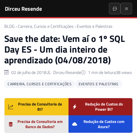
Dirceu Resende
BLOG
›
Carreira, Cursos e Certificações
›
Eventos e Palestras
Save the date: Vem aí o 1º SQL
Day ES - Um dia inteiro de
aprendizado (04/08/2018)
02 de julho de 2018
Dirceu Resende
1 min de leitura
38 views
CARREIRA, CURSOS E CERTIFICAÇÕES
EVENTOS E PALESTRAS
Precisa de Consultoria de
Redução de Custos do
BI?
Power BI?
Precisa de Consultoria em
Redução de Custos com
Banco de Dados?
Azure?