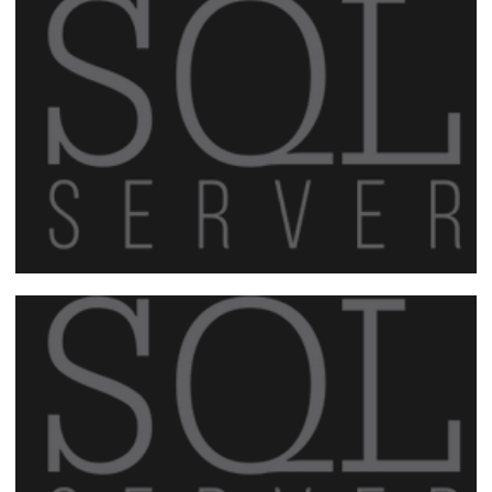
Save the date: Vem aí o 1º SQL Day ES -
Um dia inteiro de aprendizado
(04/08/2018)
02 de julho de 2018
1 min de leitura
8º Encontro do Chapter SQL Server ES
(PASS Local Group do Espírito Santo) –
16/06/2018
09 de junho de 2018
1 min de leitura