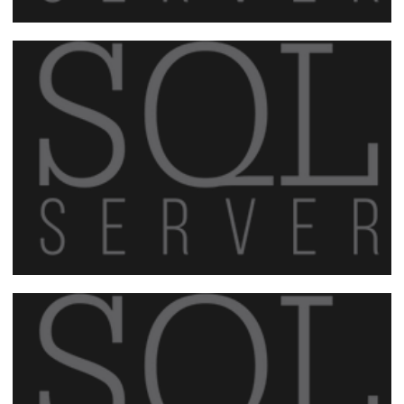
Como foi o 9º encontro do SQL Server ES
(Power BI x Reporting Services e
Performance Tuning) ?
15 de setembro de 2018
2 min de leitura
9º Encontro do SQL Server ES: Power BI,
Reporting Services e Performance
Tuning – 15/09/2018
07 de setembro de 2018
2 min de leitura