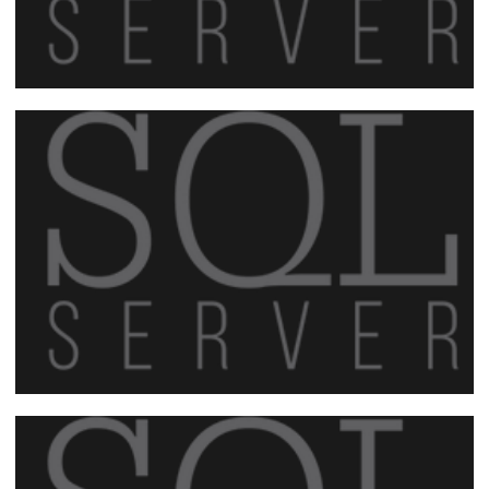
Como foi o 7º encontro do PASS Local
Group SQL Server ES ?
08 de maio de 2018
2 min de leitura
6º Encontro do Chapter SQL Server ES
(PASS Local Group do Espírito Santo) -
24/02/2018