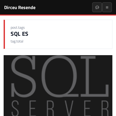
Dirceu Resende
post.tags
SQL ES
tag.total