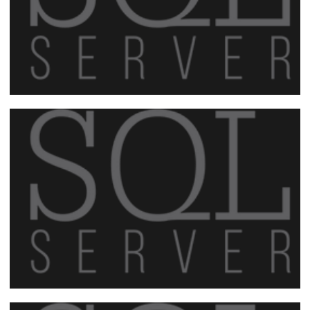
Como foi o 1º SQL Day - ES ?
07 de agosto de 2018
3 min de leitura