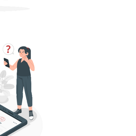
lterar o Service
zure SQL Database