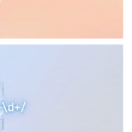
 CDC: Quando e como
dos leve