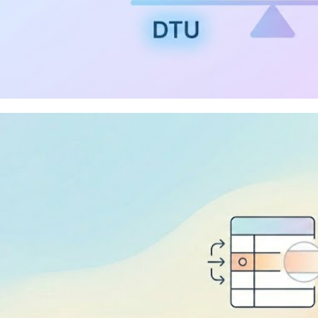
re SQL Database - DTU, vCore
verless, Business Critical, Hyp
l escolher?
aneiro de 2026
27 min de leitura