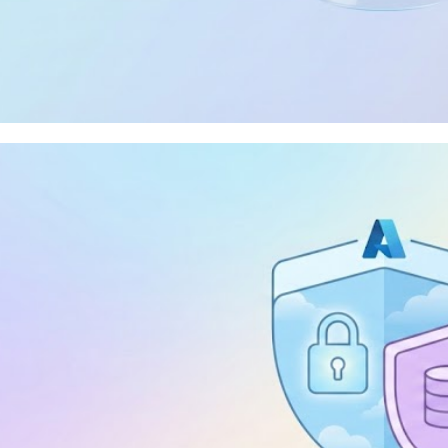
 Server 2025 - Finalmente te
gex) nativamente
dezembro de 2025
29 min de leitura