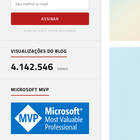
E-mail
ASSINAR
Junte-se a 657 outros assinantes
VISUALIZAÇÕES DO BLOG
SQL
4.142.546
imp
views
31 de 
MICROSOFT MVP