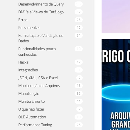
Desenvolvimento de Query
95
DMVs e Views de Catálogo
32
Erros
23
Ferramentas
12
Formatação e Validação de
24
Dados
Azu
Funcionalidades pouco
19
conhecidas
a n
Hacks
17
Integrações
31
28 de 
JSON, XML, CSV e Excel
7
Manipulação de Arquivos
13
Manutenção
92
Monitoramento
41
O que não fazer
7
OLE Automation
19
Performance Tuning
26