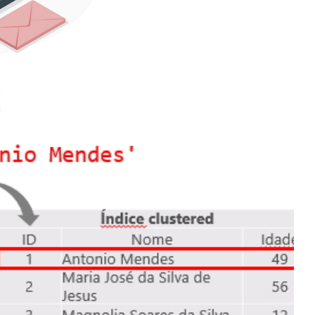
e gerenciar usuários e
ure Active Directory