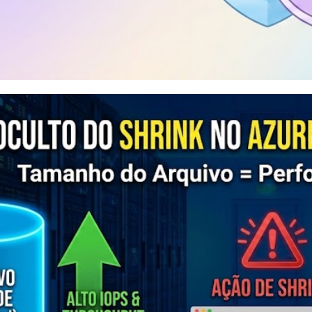
re SQL Database Firewall - Co
ível de servidor e de banco de
dezembro de 2025
5 min de leitura