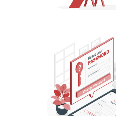
re Data Factory (ADF) - Como a
ective e redimensionar um A
lizando comandos T-SQL
agosto de 2022
5 min de leitura