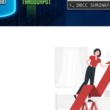
re SQL Managed Instance - Cu
e acabar com a sua performa
dezembro de 2025
5 min de leitura