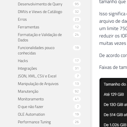
tamanho que v
Desenvolvimento de Query
95
DMVs e Views de Catálogo
32
Isso signific
Erros
23
arquivo de da
Ferramentas
12
um limite 750
Formatação e Validação de
24
reduzir os IO
Dados
muitas vezes
Funcionalidades pouco
19
conhecidas
De acordo co
Hacks
17
Faixas de tam
Integrações
31
JSON, XML, CSV e Excel
7
Manipulação de Arquivos
13
Manutenção
92
Monitoramento
41
O que não fazer
7
OLE Automation
19
Performance Tuning
26