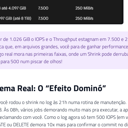
ir de 1.026 GiB o IOPS e o Throughput estagnam em 7.500 e 2
ica que, em arquivos grandes, você para de ganhar performance
go real mora nas primeiras faixas, onde um Shrink pode derrub
para 500 num piscar de olhos!
ema Real: O “Efeito Dominó”
ocê rodou o shrink no log às 21h numa rotina de manutenção. 
. Às 08h, vários jobs demorando muito mais pra executar, a ap
eclamando com você. Como o log agora só tem 500 IOPS (em v
TE ou DELETE demora 10x mais para confirmar o commit no di