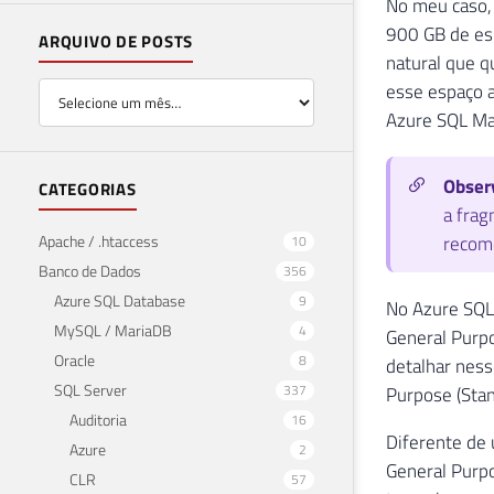
No meu caso,
900 GB de esp
ARQUIVO DE POSTS
natural que 
esse espaço 
Azure SQL Ma
Obser
CATEGORIAS
a frag
recome
Apache / .htaccess
10
Banco de Dados
356
Azure SQL Database
9
No Azure SQL 
MySQL / MariaDB
4
General Purpo
Oracle
8
detalhar ness
SQL Server
337
Purpose (Stan
Auditoria
16
Diferente de 
Azure
2
General Purpo
CLR
57