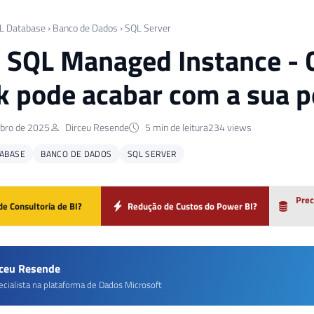
L Database
›
Banco de Dados
›
SQL Server
 SQL Managed Instance - C
k pode acabar com a sua 
bro de 2025
Dirceu Resende
5 min de leitura
234 views
TABASE
BANCO DE DADOS
SQL SERVER
Prec
de Consultoria de BI?
Redução de Custos do Power BI?
rceu Resende
ecialista na plataforma de Dados Microsoft