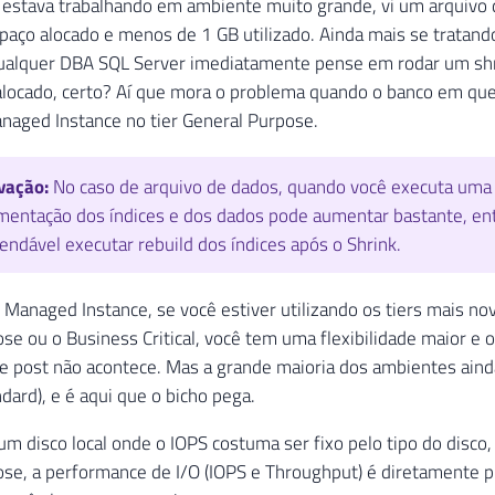
 estava trabalhando em ambiente muito grande, vi um arquivo 
aço alocado e menos de 1 GB utilizado. Ainda mais se tratando
qualquer DBA SQL Server imediatamente pense em rodar um shr
alocado, certo? Aí que mora o problema quando o banco em qu
naged Instance no tier General Purpose.
vação:
No caso de arquivo de dados, quando você executa uma 
mentação dos índices e dos dados pode aumentar bastante, en
ndável executar rebuild dos índices após o Shrink.
Managed Instance, se você estiver utilizando os tiers mais n
se ou o Business Critical, você tem uma flexibilidade maior e
e post não acontece. Mas a grande maioria dos ambientes aind
dard), e é aqui que o bicho pega.
um disco local onde o IOPS costuma ser fixo pelo tipo do disc
se, a performance de I/O (IOPS e Throughput) é diretamente p