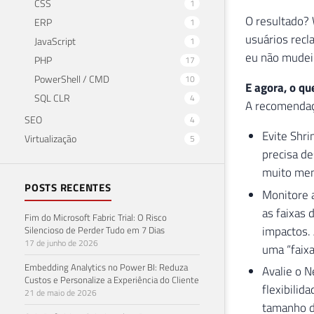
CSS
1
O resultado?
ERP
1
usuários recl
JavaScript
1
eu não mudei n
PHP
17
PowerShell / CMD
10
E agora, o qu
SQL CLR
4
A recomendaç
SEO
4
Evite Shri
Virtualização
5
precisa de
muito meno
POSTS RECENTES
Monitore a
as faixas 
Fim do Microsoft Fabric Trial: O Risco
impactos. 
Silencioso de Perder Tudo em 7 Dias
17 de junho de 2026
uma “faixa
Embedding Analytics no Power BI: Reduza
Avalie o N
Custos e Personalize a Experiência do Cliente
flexibilid
21 de maio de 2026
tamanho do