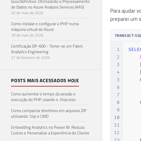
Guia Definitivo: Otimizando o Processamento
de Dados no Azure Analysis Services (AAS)
Para ajudar v
20 de maio de 2026
preparei um s
Como instalar e configurar o PHP numa
máquina virtual do Azure
18 de maio de 2026
TRANSACT-SQ
Certificação DP-600 - Torne-se um Fabric
1
SELE
Analytics Engineering
2
27 de fevereiro de 2026
3
4
POSTS MAIS ACESSADOS HOJE
5
    
6
Como aumentar o tempo da sessão e
7
execução do PHP usando o .htaccess
8
9
Como compactar diretórios em arquivos ZIP
utilizando 7zip e CMD
10
11
Embedding Analytics no Power BI: Reduza
Custos e Personalize a Experiência do Cliente
12
13