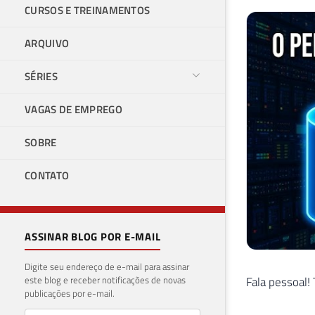
CURSOS E TREINAMENTOS
ARQUIVO
SÉRIES
VAGAS DE EMPREGO
SOBRE
CONTATO
ASSINAR BLOG POR E-MAIL
Digite seu endereço de e-mail para assinar
este blog e receber notificações de novas
Fala pessoal
publicações por e-mail.