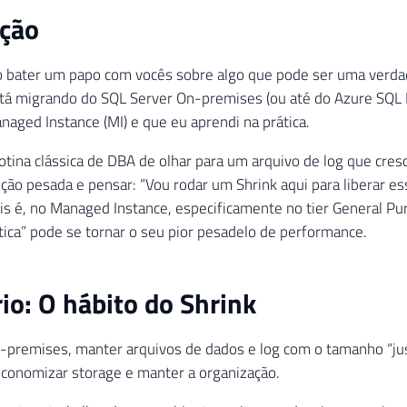
ução
o bater um papo com vocês sobre algo que pode ser uma verda
tá migrando do SQL Server On-premises (ou até do Azure SQL 
aged Instance (MI) e que eu aprendi na prática.
otina clássica de DBA de olhar para um arquivo de log que cre
o pesada e pensar: “Vou rodar um Shrink aqui para liberar e
ois é, no Managed Instance, especificamente no tier General P
tica” pode se tornar o seu pior pesadelo de performance.
io: O hábito do Shrink
premises, manter arquivos de dados e log com o tamanho “ju
conomizar storage e manter a organização.