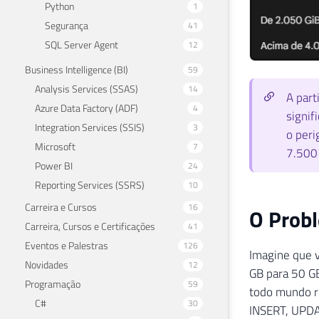
Python
1
Segurança
41
SQL Server Agent
12
Business Intelligence (BI)
59
Analysis Services (SSAS)
14
A part
Azure Data Factory (ADF)
4
signif
Integration Services (SSIS)
3
o peri
Microsoft
7
7.500 
Power BI
24
Reporting Services (SSRS)
10
Carreira e Cursos
16
O Probl
Carreira, Cursos e Certificações
41
Eventos e Palestras
126
Imagine que v
Novidades
12
GB para 50 GB
Programação
59
todo mundo r
C#
30
INSERT, UPDA