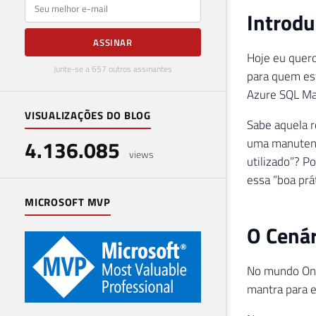
E-mail
Introd
ASSINAR
Hoje eu quer
Junte-se a 657 outros assinantes
para quem es
Azure SQL Man
VISUALIZAÇÕES DO BLOG
Sabe aquela r
uma manutençã
4.136.085
views
utilizado”? P
essa “boa prá
MICROSOFT MVP
O Cenár
No mundo On-
mantra para e