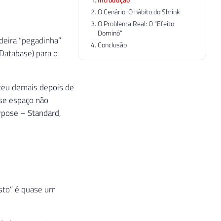
O Cenário: O hábito do Shrink
O Problema Real: O “Efeito
Dominó”
deira “pegadinha”
Conclusão
Database) para o
sceu demais depois de
sse espaço não
urpose – Standard,
sto” é quase um