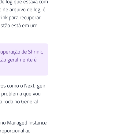
de log que estava com
 de arquivo de log, é
ink para recuperar
estão está em um
operação de Shrink,
tão geralmente é
ovos como o Next-gen
 o problema que vou
a roda no General
o, no Managed Instance
roporcional ao