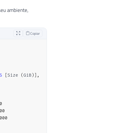
 seu ambiente,
Copiar
S
[
Size 
(
GiB
)
]
,
0
00
000