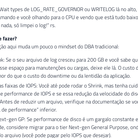
 Wait types de LOG_RATE_GOVERNOR ou WRITELOG lá no alto, a
amando e você olhando para o CPU e vendo que está tudo baixo
ada, só limpei o log!” rs.
e fazer?
ão aqui muda um pouco o mindset do DBA tradicional:
nk: Se o seu arquivo de log cresceu para 200 GB e você sabe qu
sse espaço para manutenções ou cargas, deixe ele lá. O custo 
r do que o custo do downtime ou da lentidão da aplicação.
s faixas de IOPS: Você até pode rodar o Shrink, mas tenha cui
de performance de IOPS e se essa redução da velocidade do disc
Antes de reduzir um arquivo, verifique na documentação se você
 de performance” inferior.
ext-gen GP: Se performance de disco é um gargalo constante e
ade, considere migrar para o tier Next-gen General Purpose, on
 arquivo (você pode pagar pelo IOPS que desejar).