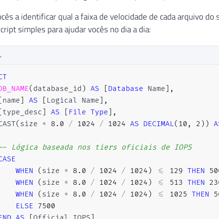
ocês a identificar qual a faixa de velocidade de cada arquivo do
cript simples para ajudar vocês no dia a dia:
L
CT
DB_NAME
(
database_id
)
AS
[
Database
 Name
]
,
[
name
]
AS
[
Logical Name
]
,
[
type_desc
]
AS
[
File
Type
]
,
CAST
(
size 
*
8.0
/
1024
/
1024
AS
DECIMAL
(
10
,
2
)
)
A
-- Lógica baseada nos tiers oficiais de IOPS
CASE
WHEN
(
size 
*
8.0
/
1024
/
1024
)
<=
129
THEN
50
WHEN
(
size 
*
8.0
/
1024
/
1024
)
<=
513
THEN
23
WHEN
(
size 
*
8.0
/
1024
/
1024
)
<=
1025
THEN
5
ELSE
7500
END
AS
[
Official IOPS
]
,