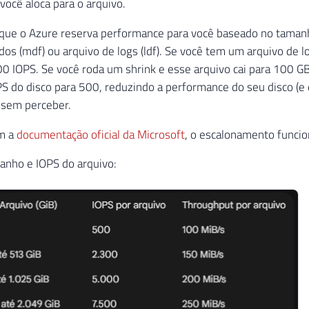
ocê aloca para o arquivo.
a que o Azure reserva performance para você baseado no tamanh
dos (mdf) ou arquivo de logs (ldf). Se você tem um arquivo de l
0 IOPS. Se você roda um shrink e esse arquivo cai para 100 G
PS do disco para 500, reduzindo a performance do seu disco (e
 sem perceber.
m a
documentação oficial da Microsoft
, o escalonamento funcio
anho e IOPS do arquivo: