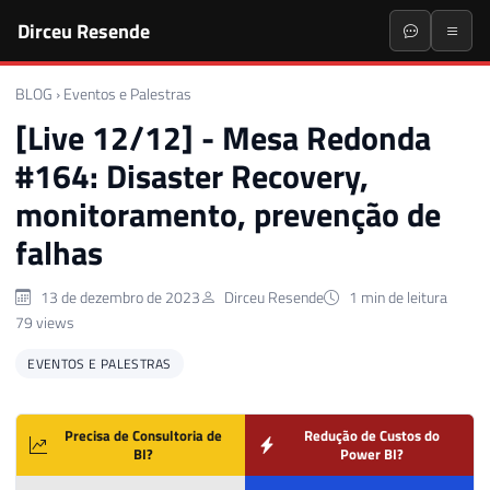
Dirceu Resende
BLOG
›
Eventos e Palestras
[Live 12/12] - Mesa Redonda
#164: Disaster Recovery,
monitoramento, prevenção de
falhas
13 de dezembro de 2023
Dirceu Resende
1 min de leitura
79 views
EVENTOS E PALESTRAS
Precisa de Consultoria de
Redução de Custos do
BI?
Power BI?