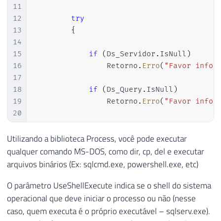
11
12
try
13
{
14
15
if
(
Ds_Servidor
.
IsNull
)
16
                Retorno
.
Erro
(
"Favor infor
17
18
if
(
Ds_Query
.
IsNull
)
19
                Retorno
.
Erro
(
"Favor infor
20
21
22
var
 scriptProc 
=
new
Process
Utilizando a biblioteca Process, você pode executar
23
{
qualquer comando MS-DOS, como dir, cp, del e executar
24
                StartInfo 
=
arquivos binários (Ex: sqlcmd.exe, powershell.exe, etc)
25
{
O parâmetro UseShellExecute indica se o shell do sistema
26
                    FileName 
=
@"sqlcmd.e
27
                    UseShellExecute 
=
fal
operacional que deve iniciar o processo ou não (nesse
28
                    Arguments 
=
"-S "
+
 D
caso, quem executa é o próprio executável – sqlserv.exe).
29
                    CreateNoWindow 
=
true