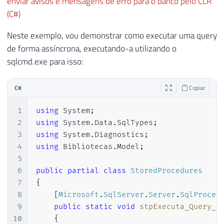
enviar avisos e mensagens de erro para o banco pelo CLR
(C#)
Neste exemplo, vou demonstrar como executar uma query
de forma assíncrona, executando-a utilizando o
sqlcmd.exe para isso:
C#
Copiar
1
using
System
;
2
using
System
.
Data
.
SqlTypes
;
3
using
System
.
Diagnostics
;
4
using
Bibliotecas
.
Model
;
5
6
public
partial
class
StoredProcedures
7
{
8
[
Microsoft
.
SqlServer
.
Server
.
SqlProced
9
public
static
void
stpExecuta_Query_A
10
{