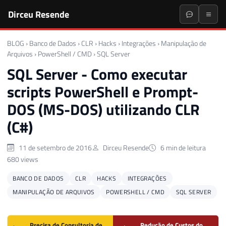
Dirceu Resende
BLOG
›
Banco de Dados
›
CLR
›
Hacks
›
Integrações
›
Manipulação de
Arquivos
›
PowerShell / CMD
›
SQL Server
SQL Server - Como executar
scripts PowerShell e Prompt-
DOS (MS-DOS) utilizando CLR
(C#)
11 de setembro de 2016
Dirceu Resende
6 min de leitura
680 views
BANCO DE DADOS
CLR
HACKS
INTEGRAÇÕES
MANIPULAÇÃO DE ARQUIVOS
POWERSHELL / CMD
SQL SERVER
Precisa de Consultoria de
Redução de Custos do