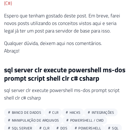
(C#)
40
41
        output 
=
 scriptProc
.
StandardOutpu
Espero que tenham gostado deste post. Em breve, farei
42
novos posts utilizando os conceitos vistos aqui e seria
43
        msgErro 
=
 scriptProc
.
StandardErro
legal já ter um post para servidor de base para isso.
44
}
45
Qualquer dúvida, deixem aqui nos comentários.
46
Abraço!
47
if
(
!
string
.
IsNullOrEmpty
(
msgErro
)
)
48
        output 
+=
"\nERRO: "
+
 msgErro
;
sql server clr execute powershell ms-dos
49
50
prompt script shell clr c# csharp
51
return
 output
;
52
sql server clr execute powershell ms-dos prompt script
53
}
shell clr c# csharp
BANCO DE DADOS
CLR
HACKS
INTEGRAÇÕES
MANIPULAÇÃO DE ARQUIVOS
POWERSHELL / CMD
SQL SERVER
CLR
DOS
POWERSHELL
SQL