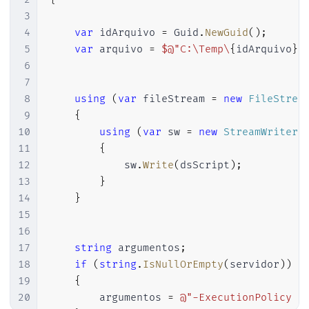
3
4
var
 idArquivo 
=
 Guid
.
NewGuid
(
)
;
5
var
 arquivo 
=
$@"C:\Temp\
{
idArquivo
}
.
6
7
8
using
(
var
 fileStream 
=
new
FileStrea
9
{
10
using
(
var
 sw 
=
new
StreamWriter
(
11
{
12
            sw
.
Write
(
dsScript
)
;
13
}
14
}
15
16
17
string
 argumentos
;
18
if
(
string
.
IsNullOrEmpty
(
servidor
)
)
19
{
20
        argumentos 
=
@"-ExecutionPolicy B