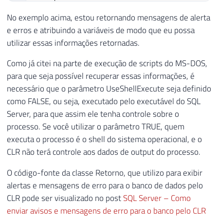
21
}
22
else
No exemplo acima, estou retornando mensagens de alerta
23
{
e erros e atribuindo a variáveis de modo que eu possa
24
// Para funcionar, precisa execut
utilizar essas informações retornadas.
25
        argumentos 
=
@"-ExecutionPolicy B
Como já citei na parte de execução de scripts do MS-DOS,
26
}
27
para que seja possível recuperar essas informações, é
28
necessário que o parâmetro UseShellExecute seja definido
29
string
 output
;
como FALSE, ou seja, executado pelo executável do SQL
30
string
 msgErro
;
Server, para que assim ele tenha controle sobre o
31
processo. Se você utilizar o parâmetro TRUE, quem
32
using
(
var
 scriptProc 
=
new
Process
{
executa o processo é o shell do sistema operacional, e o
33
{
CLR não terá controle aos dados de output do processo.
34
35
        scriptProc
.
Start
(
)
;
O código-fonte da classe Retorno, que utilizo para exibir
36
        scriptProc
.
WaitForExit
(
1000
*
60
)
alertas e mensagens de erro para o banco de dados pelo
37
CLR pode ser visualizado no post
SQL Server – Como
38
        File
.
Delete
(
arquivo
)
;
enviar avisos e mensagens de erro para o banco pelo CLR
39
//Retorno.Mensagem(argumentos);