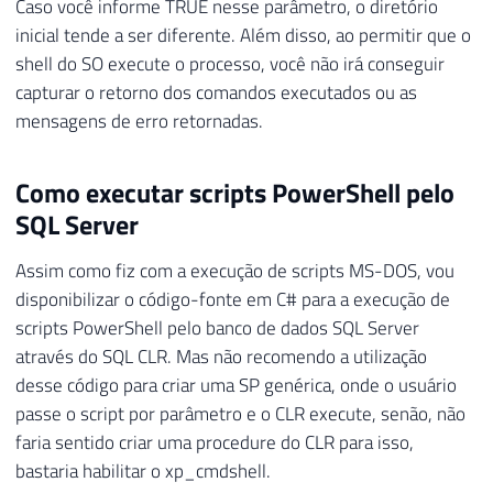
Caso você informe TRUE nesse parâmetro, o diretório
30
}
inicial tende a ser diferente. Além disso, ao permitir que o
31
}
;
shell do SO execute o processo, você não irá conseguir
32
capturar o retorno dos comandos executados ou as
33
            scriptProc
.
Start
(
)
;
mensagens de erro retornadas.
34
35
}
36
catch
(
Exception
 e
)
Como executar scripts PowerShell pelo
37
{
SQL Server
38
            Retorno
.
Erro
(
"Erro : "
+
 e
.
Me
39
}
Assim como fiz com a execução de scripts MS-DOS, vou
40
}
disponibilizar o código-fonte em C# para a execução de
41
}
scripts PowerShell pelo banco de dados SQL Server
através do SQL CLR. Mas não recomendo a utilização
desse código para criar uma SP genérica, onde o usuário
passe o script por parâmetro e o CLR execute, senão, não
faria sentido criar uma procedure do CLR para isso,
bastaria habilitar o xp_cmdshell.