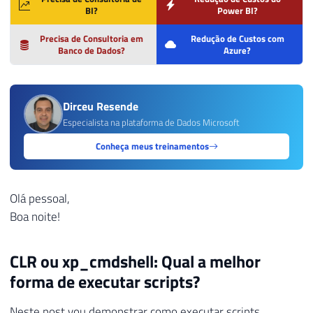
BI?
Power BI?
Precisa de Consultoria em
Redução de Custos com
Banco de Dados?
Azure?
Dirceu Resende
Especialista na plataforma de Dados Microsoft
Conheça meus treinamentos
Olá pessoal,
Boa noite!
CLR ou xp_cmdshell: Qual a melhor
forma de executar scripts?
Neste post vou demonstrar como executar scripts