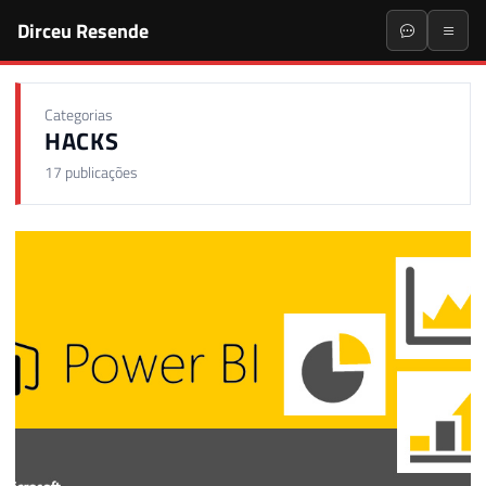
Dirceu Resende
Categorias
HACKS
17 publicações