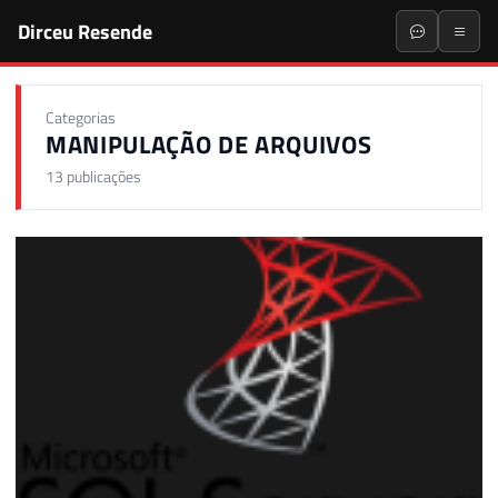
Dirceu Resende
Categorias
MANIPULAÇÃO DE ARQUIVOS
13 publicações