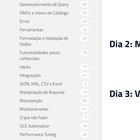
Desenvolvimento de Query
95
DMVs e Views de Catálogo
32
Erros
23
Ferramentas
12
Formatação e Validação de
24
Dia 2:
Dados
Funcionalidades pouco
19
conhecidas
Hacks
17
Integrações
31
JSON, XML, CSV e Excel
7
Dia 3: 
Manipulação de Arquivos
13
Manutenção
92
Monitoramento
41
O que não fazer
7
OLE Automation
19
Performance Tuning
26