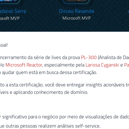
oal!
ncerramento da série de lives da prova
PL-300
(Analista de Da
elo
Microsoft Reactor
, especialmente pela
Larissa Cyganski
e
Pa
 ajudar quem está em busca dessa certificação.
o a esta certificação, você deve entregar insights acionáveis 
veis e aplicando conhecimento de domínio.
r significativo para o negócio por meio de visualizações de dad
ue outras pessoas realizem análises self-service.