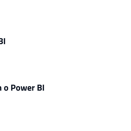
BI
m o Power BI