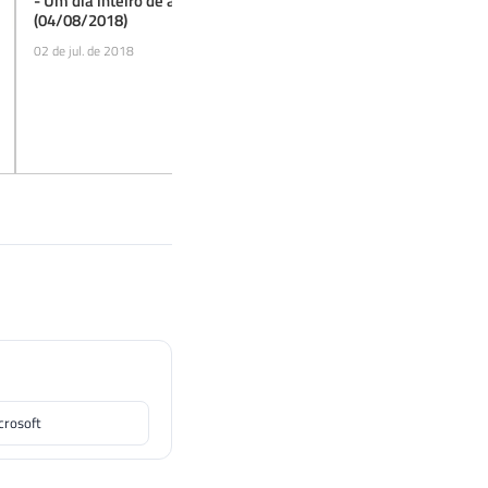
- Um dia inteiro de aprendizado
(04/08/2018)
02 de jul. de 2018
crosoft