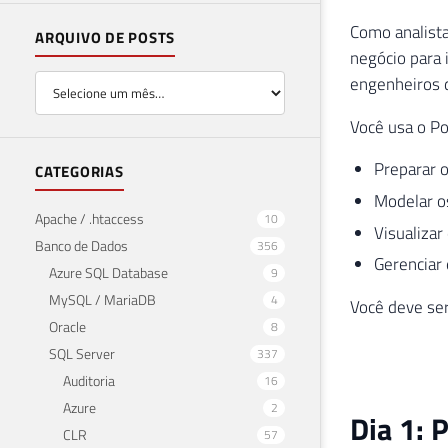
Como analista
ARQUIVO DE POSTS
negócio para 
engenheiros d
Você usa o Po
Preparar 
CATEGORIAS
Modelar o
Apache / .htaccess
10
Visualizar
Banco de Dados
356
Gerenciar 
Azure SQL Database
9
MySQL / MariaDB
4
Você deve ser
Oracle
8
SQL Server
337
Auditoria
16
Azure
2
Dia 1: 
CLR
57