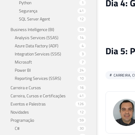
Dia 4: 
Python
1
Segurança
41
SQL Server Agent
12
Business Intelligence (BI)
59
Analysis Services (SSAS)
14
Azure Data Factory (ADF)
4
Dia 5: 
Integration Services (SSIS)
3
Microsoft
7
Power BI
24
CARREIRA, C
Reporting Services (SSRS)
10
Carreira e Cursos
16
Carreira, Cursos e Certificações
41
Eventos e Palestras
126
Novidades
12
Programação
59
C#
30