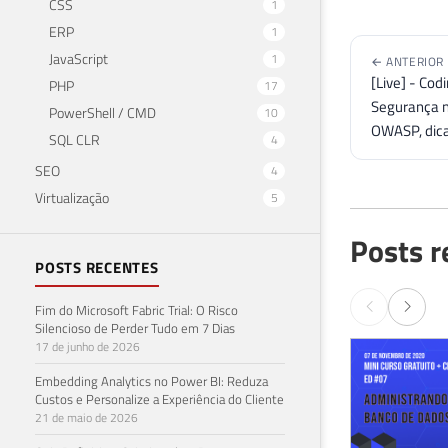
CSS
1
ERP
1
JavaScript
1
← ANTERIOR
[Live] - Co
PHP
17
Segurança n
PowerShell / CMD
10
OWASP, dica
SQL CLR
4
SEO
4
Virtualização
5
Posts r
POSTS RECENTES
Fim do Microsoft Fabric Trial: O Risco
Silencioso de Perder Tudo em 7 Dias
17 de junho de 2026
Embedding Analytics no Power BI: Reduza
Custos e Personalize a Experiência do Cliente
21 de maio de 2026