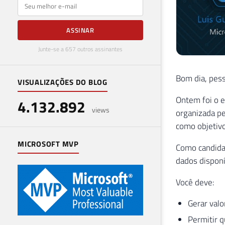
E-mail
ASSINAR
Junte-se a 657 outros assinantes
Bom dia, pess
VISUALIZAÇÕES DO BLOG
Ontem foi o e
4.132.892
views
organizada p
como objetivo
MICROSOFT MVP
Como candidat
dados disponí
Você deve:
Gerar valo
Permitir q