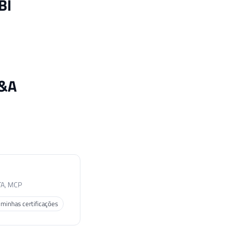
BI
Q&A
TA, MCP
 minhas certificações