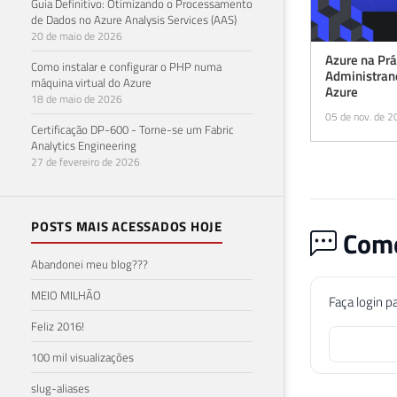
Guia Definitivo: Otimizando o Processamento
de Dados no Azure Analysis Services (AAS)
20 de maio de 2026
Azure na Prá
Como instalar e configurar o PHP numa
Administran
máquina virtual do Azure
Azure
18 de maio de 2026
05 de nov. de 
Certificação DP-600 - Torne-se um Fabric
Analytics Engineering
27 de fevereiro de 2026
POSTS MAIS ACESSADOS HOJE
Come
Abandonei meu blog???
MEIO MILHÃO
Faça login p
Feliz 2016!
100 mil visualizações
slug-aliases