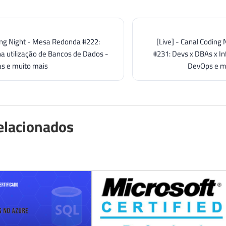
ding Night - Mesa Redonda #222:
[Live] - Canal Coding
a utilização de Bancos de Dados -
#231: Devs x DBAs x Inf
s e muito mais
DevOps e mu
elacionados