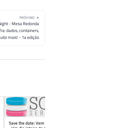
PRÓXIMO →
 Night - Mesa Redonda
ra: dados, containers,
ito mais! - 1a edição
[Live] - Canal Coding
Redonda #231: Devs x
dados, containers, D
mais! - 1a edição
13 de ago. de 2025
Save the date: Vem aí o 1º SQL Day ES