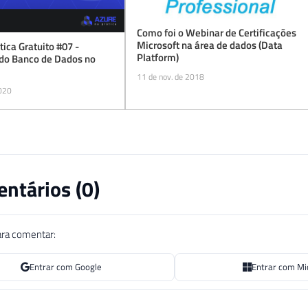
Como foi o Webinar de Certificações
Microsoft na área de dados (Data
tica Gratuito #07 -
Platform)
do Banco de Dados no
11 de nov. de 2018
2020
ntários (
0
)
ara comentar:
Entrar com Google
Entrar com Mi