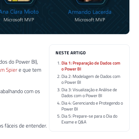
NESTE ARTIGO
dos do Power BI),
Dia 1: Preparação de Dados com
o Power BI
m Spier
e que tem
Dia 2: Modelagem de Dados com
o Power BI
Dia 3: Visualização e Análise de
trabalhando com os
Dados com o Power BI
Dia 4: Gerenciando e Protegendo o
Power BI
Dia 5: Prepare-se para o Dia do
Exame e Q&A
os fáceis de entender.