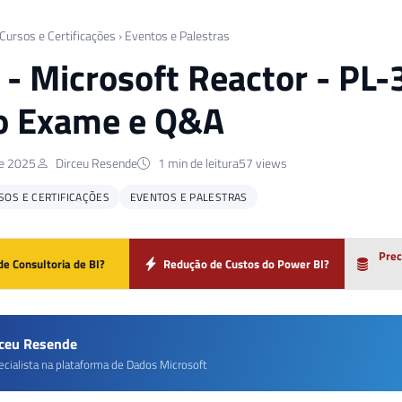
 Cursos e Certificações
›
Eventos e Palestras
] - Microsoft Reactor - PL
o Exame e Q&A
de 2025
Dirceu Resende
1 min de leitura
57 views
SOS E CERTIFICAÇÕES
EVENTOS E PALESTRAS
Prec
de Consultoria de BI?
Redução de Custos do Power BI?
rceu Resende
ecialista na plataforma de Dados Microsoft