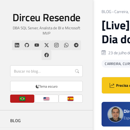
BLOG
›
Carreira,
Dirceu Resende
[Live
DBA SQL Server, Analista de BI e Microsoft
MVP
Dia d
23 de julho 
CARREIRA, CUR
Precisa 
Tema escuro
Di
Esp
BLOG