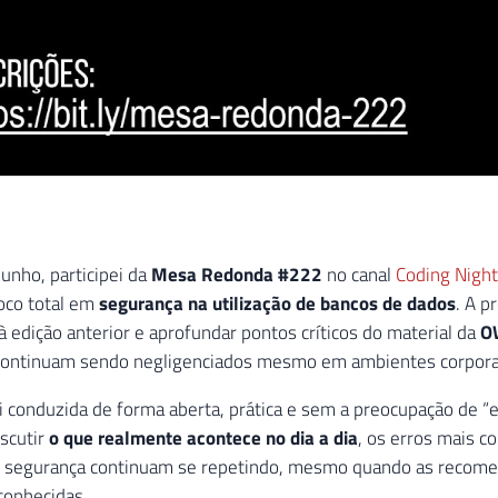
junho, participei da
Mesa Redonda #222
no canal
Coding Night
oco total em
segurança na utilização de bancos de dados
. A p
à edição anterior e aprofundar pontos críticos do material da
O
continuam sendo negligenciados mesmo em ambientes corpora
i conduzida de forma aberta, prática e sem a preocupação de “
iscutir
o que realmente acontece no dia a dia
, os erros mais c
 segurança continuam se repetindo, mesmo quando as recom
onhecidas.