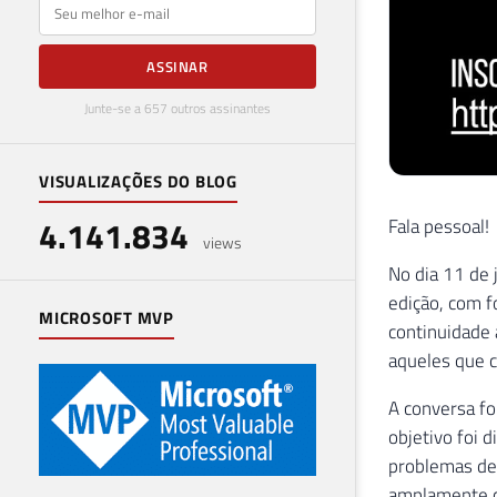
E-mail
ASSINAR
Junte-se a 657 outros assinantes
VISUALIZAÇÕES DO BLOG
4.141.834
Fala pessoal!
views
No dia 11 de 
edição, com f
MICROSOFT MVP
continuidade 
aqueles que 
A conversa fo
objetivo foi d
problemas de
amplamente c