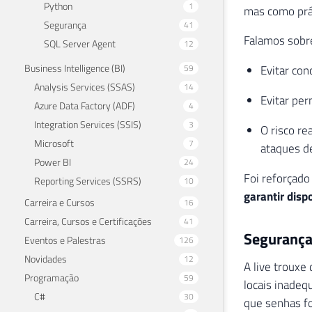
Python
1
mas como prát
Segurança
41
Falamos sobr
SQL Server Agent
12
Business Intelligence (BI)
59
Evitar con
Analysis Services (SSAS)
14
Evitar per
Azure Data Factory (ADF)
4
Integration Services (SSIS)
3
O risco re
Microsoft
7
ataques de
Power BI
24
Foi reforçad
Reporting Services (SSRS)
10
garantir disp
Carreira e Cursos
16
Carreira, Cursos e Certificações
41
Segurança 
Eventos e Palestras
126
Novidades
12
A live trouxe
Programação
59
locais inadeq
C#
30
que senhas f