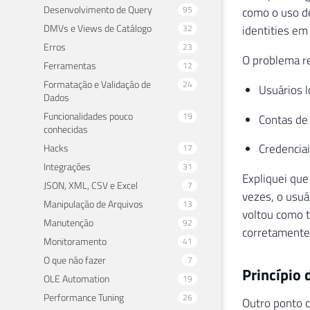
Desenvolvimento de Query
95
como o uso de
DMVs e Views de Catálogo
32
identities em
Erros
23
O problema re
Ferramentas
12
Formatação e Validação de
24
Usuários l
Dados
Funcionalidades pouco
19
Contas de
conhecidas
Credencia
Hacks
17
Integrações
31
Expliquei que
JSON, XML, CSV e Excel
7
vezes, o usuá
Manipulação de Arquivos
13
voltou como t
Manutenção
92
corretamente
Monitoramento
41
O que não fazer
7
Princípio 
OLE Automation
19
Performance Tuning
26
Outro ponto c