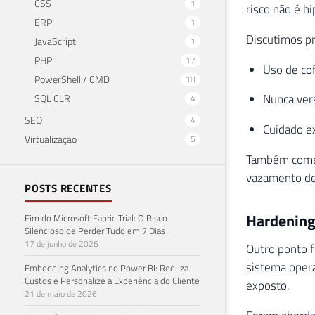
CSS
1
risco não é hi
ERP
1
Discutimos pr
JavaScript
1
PHP
17
Uso de co
PowerShell / CMD
10
Nunca ver
SQL CLR
4
SEO
4
Cuidado e
Virtualização
5
Também comen
vazamento de
POSTS RECENTES
Hardening
Fim do Microsoft Fabric Trial: O Risco
Silencioso de Perder Tudo em 7 Dias
17 de junho de 2026
Outro ponto f
sistema opera
Embedding Analytics no Power BI: Reduza
Custos e Personalize a Experiência do Cliente
exposto.
21 de maio de 2026