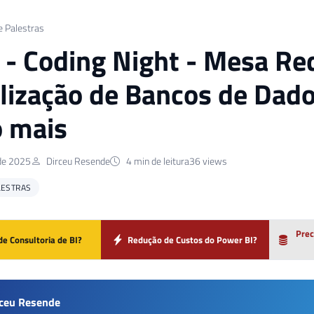
e Palestras
] - Coding Night - Mesa R
ilização de Bancos de Dad
 mais
de 2025
Dirceu Resende
4 min de leitura
36 views
LESTRAS
Prec
de Consultoria de BI?
Redução de Custos do Power BI?
rceu Resende