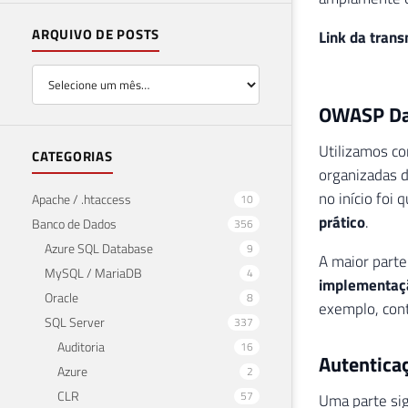
ARQUIVO DE POSTS
Link da trans
OWASP Dat
Utilizamos c
CATEGORIAS
organizadas 
no início foi
Apache / .htaccess
10
prático
.
Banco de Dados
356
Azure SQL Database
9
A maior parte
MySQL / MariaDB
4
implementaçã
Oracle
8
exemplo, cont
SQL Server
337
Auditoria
16
Autentica
Azure
2
CLR
57
Uma parte sign