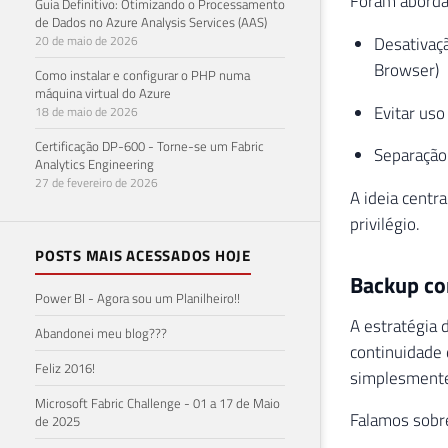
Foram aborda
Guia Definitivo: Otimizando o Processamento
de Dados no Azure Analysis Services (AAS)
20 de maio de 2026
Desativaçã
Browser)
Como instalar e configurar o PHP numa
máquina virtual do Azure
Evitar us
18 de maio de 2026
Certificação DP-600 - Torne-se um Fabric
Separação 
Analytics Engineering
27 de fevereiro de 2026
A ideia centra
privilégio.
POSTS MAIS ACESSADOS HOJE
Backup co
Power BI - Agora sou um Planilheiro!!
A estratégia 
Abandonei meu blog???
continuidade 
Feliz 2016!
simplesmente
Microsoft Fabric Challenge - 01 a 17 de Maio
Falamos sobr
de 2025