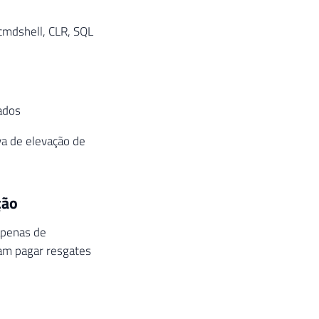
cmdshell, CLR, SQL
ados
iva de elevação de
ção
apenas de
ram pagar resgates