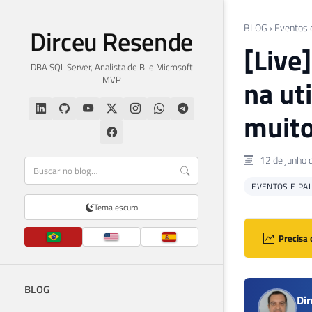
BLOG
›
Eventos 
Dirceu Resende
[Live
DBA SQL Server, Analista de BI e Microsoft
MVP
na ut
muito
12 de junho 
EVENTOS E PA
Tema escuro
Precisa 
BLOG
Di