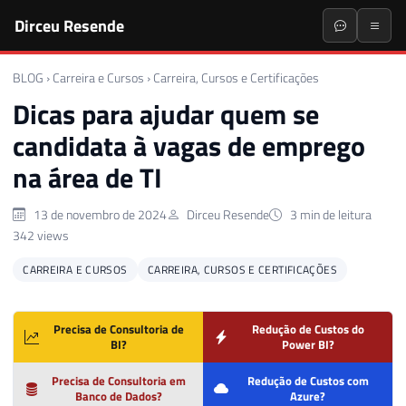
Dirceu Resende
BLOG
›
Carreira e Cursos
›
Carreira, Cursos e Certificações
Dicas para ajudar quem se
candidata à vagas de emprego
na área de TI
13 de novembro de 2024
Dirceu Resende
3 min de leitura
342 views
CARREIRA E CURSOS
CARREIRA, CURSOS E CERTIFICAÇÕES
Precisa de Consultoria de
Redução de Custos do
BI?
Power BI?
Precisa de Consultoria em
Redução de Custos com
Banco de Dados?
Azure?