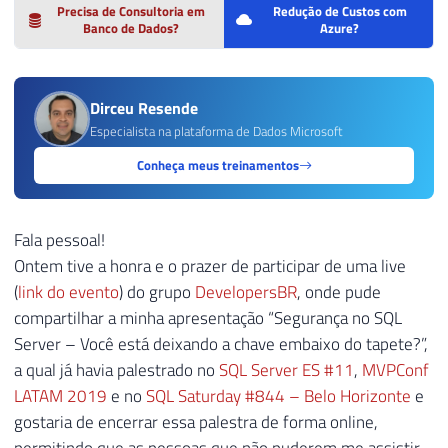
Precisa de Consultoria em
Redução de Custos com
Banco de Dados?
Azure?
Dirceu Resende
Especialista na plataforma de Dados Microsoft
Conheça meus treinamentos
Fala pessoal!
Ontem tive a honra e o prazer de participar de uma live
(
link do evento
) do grupo
DevelopersBR
, onde pude
compartilhar a minha apresentação “Segurança no SQL
Server – Você está deixando a chave embaixo do tapete?”,
a qual já havia palestrado no
SQL Server ES #11
,
MVPConf
LATAM 2019
e no
SQL Saturday #844 – Belo Horizonte
e
gostaria de encerrar essa palestra de forma online,
permitindo que as pessoas que não puderem me assistir