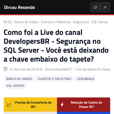
Dirceu Resende
BLOG
›
Banco de Dados
›
Eventos e Palestras
›
Segurança
›
SQL Server
Como foi a Live do canal
DevelopersBR - Segurança no
SQL Server - Você está deixando
a chave embaixo do tapete?
24 de maio de 2019
Dirceu Resende
1 min de leitura
74 views
BANCO DE DADOS
EVENTOS E PALESTRAS
SEGURANÇA
SQL SERVER
Precisa de Consultoria de
Redução de Custos do
BI?
Power BI?