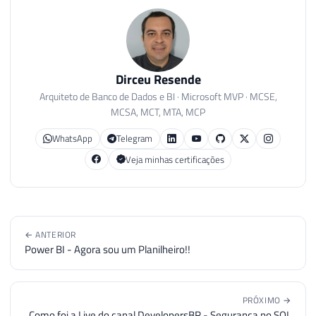
Dirceu Resende
Arquiteto de Banco de Dados e BI · Microsoft MVP · MCSE,
MCSA, MCT, MTA, MCP
WhatsApp
Telegram
Veja minhas certificações
← ANTERIOR
Power BI - Agora sou um Planilheiro!!
PRÓXIMO →
Como foi a Live do canal DevelopersBR - Segurança no SQL