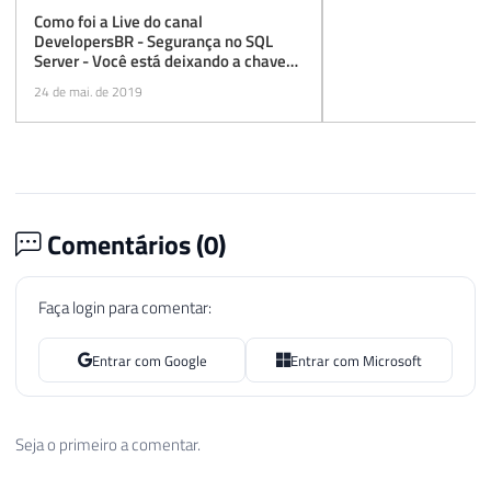
Como foi a Live do canal
DevelopersBR - Segurança no SQL
Server - Você está deixando a chave
embaixo do tapete?
24 de mai. de 2019
Comentários (
0
)
Faça login para comentar:
Entrar com Google
Entrar com Microsoft
Seja o primeiro a comentar.