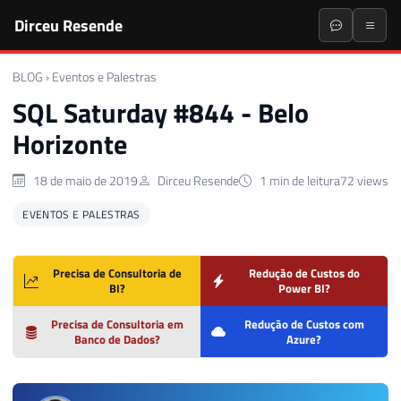
Dirceu Resende
BLOG
›
Eventos e Palestras
SQL Saturday #844 - Belo
Horizonte
18 de maio de 2019
Dirceu Resende
1 min de leitura
72 views
EVENTOS E PALESTRAS
Precisa de Consultoria de
Redução de Custos do
BI?
Power BI?
Precisa de Consultoria em
Redução de Custos com
Banco de Dados?
Azure?