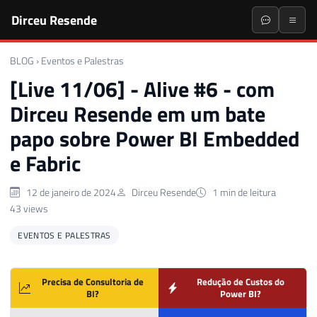
Dirceu Resende
BLOG
›
Eventos e Palestras
[Live 11/06] - Alive #6 - com
Dirceu Resende em um bate
papo sobre Power BI Embedded
e Fabric
12 de janeiro de 2024
Dirceu Resende
1 min de leitura
43 views
EVENTOS E PALESTRAS
Precisa de Consultoria de
Redução de Custos do
BI?
Power BI?