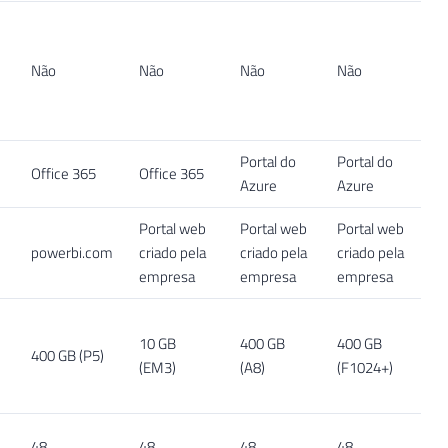
Não
Não
Não
Não
Portal do
Portal do
Office 365
Office 365
Azure
Azure
Portal web
Portal web
Portal web
powerbi.com
criado pela
criado pela
criado pela
empresa
empresa
empresa
10 GB
400 GB
400 GB
400 GB (P5)
(EM3)
(A8)
(F1024+)
48
48
48
48