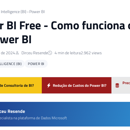
Intelligence (BI)
›
Power BI
 BI Free - Como funciona 
wer BI
o de 2024
Dirceu Resende
4 min de leitura
2.962 views
LIGENCE (BI)
POWER BI
Prec
de Consultoria de BI?
Redução de Custos do Power BI?
rceu Resende
ecialista na plataforma de Dados Microsoft