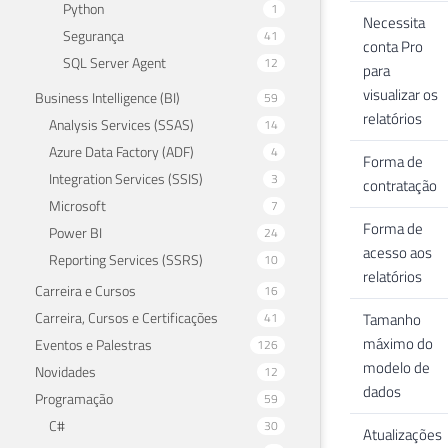
Python
1
Necessita
Segurança
41
conta Pro
SQL Server Agent
12
para
visualizar os
Business Intelligence (BI)
59
relatórios
Analysis Services (SSAS)
14
Azure Data Factory (ADF)
4
Forma de
Integration Services (SSIS)
3
contratação
Microsoft
7
Forma de
Power BI
24
acesso aos
Reporting Services (SSRS)
10
relatórios
Carreira e Cursos
16
Carreira, Cursos e Certificações
41
Tamanho
máximo do
Eventos e Palestras
126
modelo de
Novidades
12
dados
Programação
59
C#
30
Atualizações