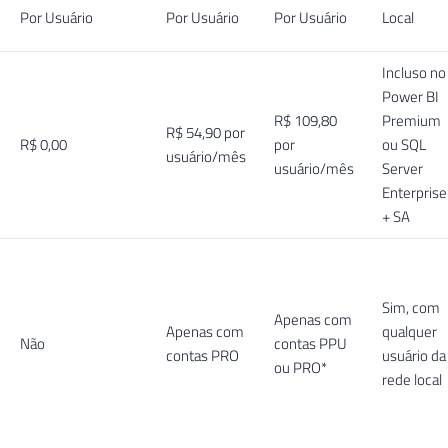
Por Usuário
Por Usuário
Por Usuário
Local
Incluso no
Power BI
R$ 109,80
Premium
R$ 54,90 por
R$ 0,00
por
ou SQL
usuário/mês
usuário/mês
Server
Enterprise
+ SA
Sim, com
Apenas com
Apenas com
qualquer
Não
contas PPU
contas PRO
usuário da
ou PRO*
rede local