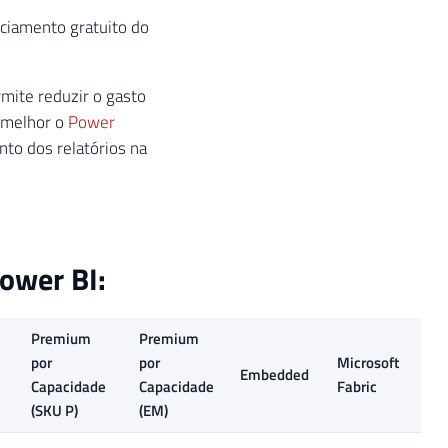
nciamento gratuito do
mite reduzir o gasto
 melhor o
Power
to dos relatórios na
ower BI:
Premium
Premium
por
por
Microsoft
Embedded
Capacidade
Capacidade
Fabric
(SKU P)
(EM)