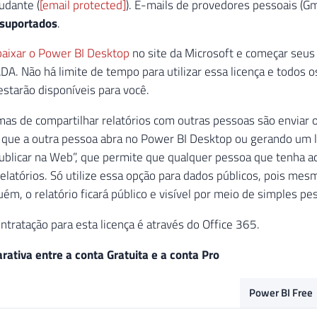
udante (
[email protected]
). E-mails de provedores pessoais (Gm
suportados
.
baixar o Power BI Desktop
no site da Microsoft e começar seus
DA. Não há limite de tempo para utilizar essa licença e todos os
 estarão disponíveis para você.
mas de compartilhar relatórios com outras pessoas são enviar 
a que a outra pessoa abra no Power BI Desktop ou gerando um li
ublicar na Web”, que permite que qualquer pessoa que tenha ac
 relatórios. Só utilize essa opção para dados públicos, pois me
uém, o relatório ficará público e visível por meio de simples p
ntratação para esta licença é através do Office 365.
ativa entre a conta Gratuita e a conta Pro
Power BI Free