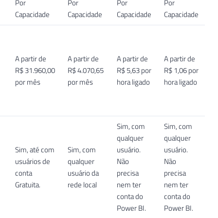
Por
Por
Por
Por
Capacidade
Capacidade
Capacidade
Capacidade
A partir de
A partir de
A partir de
A partir de
R$ 31.960,00
R$ 4.070,65
R$ 5,63 por
R$ 1,06 por
por mês
por mês
hora ligado
hora ligado
Sim, com
Sim, com
qualquer
qualquer
Sim, até com
Sim, com
usuário.
usuário.
usuários de
qualquer
Não
Não
conta
usuário da
precisa
precisa
Gratuita.
rede local
nem ter
nem ter
conta do
conta do
Power BI.
Power BI.