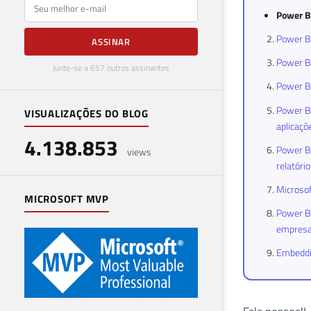
E-mail
Power BI
Power BI
ASSINAR
Power B
Junte-se a 657 outros assinantes
Power BI
Power BI
VISUALIZAÇÕES DO BLOG
aplicaçõ
4.138.853
Power BI
views
relatóri
Microsof
MICROSOFT MVP
Power BI
empres
Embeddin