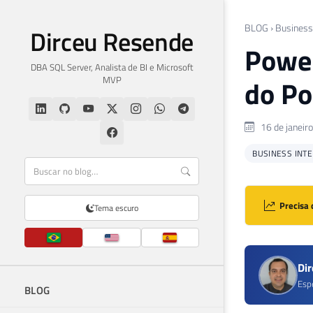
BLOG
›
Business 
Dirceu Resende
Power
DBA SQL Server, Analista de BI e Microsoft
MVP
do Po
16 de janeir
BUSINESS INTEL
Precisa 
Tema escuro
Di
Esp
BLOG