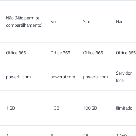
Não (Não permite
Sim
Sim
Não
compartilhamento)
Office 365
Office 365
Office 365
Office 365
Servidor
powerbi.com
powerbi.com
powerbi.com
local
1 GB
1 GB
100 GB
Ilimitado
1
8
48
1.440