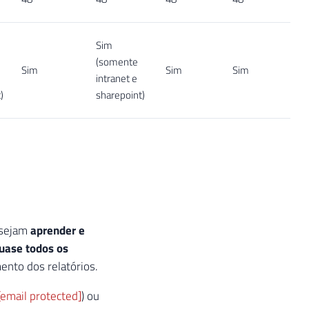
Sim
(somente
Sim
Sim
Sim
intranet e
)
sharepoint)
desejam
aprender e
uase todos os
nto dos relatórios.
[email protected]
) ou