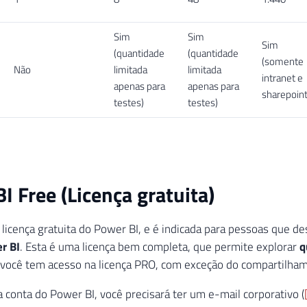
Sim
Sim
Sim
(quantidade
(quantidade
(somente
Não
limitada
limitada
intranet e
apenas para
apenas para
sharepoint
testes)
testes)
I Free (Licença gratuita)
a licença gratuita do Power BI, e é indicada para pessoas que 
r BI
. Esta é uma licença bem completa, que permite explorar
q
você tem acesso na licença PRO, com exceção do compartilhame
a conta do Power BI, você precisará ter um e-mail corporativo (