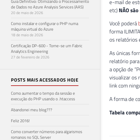
e-mail de est
Guia Definitivo: Otimizando o Processamento
de Dados no Azure Analysis Services (AAS)
etc)
NÃO são 
20 de maio de 2026
Você poderá
Como instalar e configurar o PHP numa
máquina virtual do Azure
forma ILIMITA
18 de maio de 2026
os relatórios
Certificação DP-600 - Torne-se um Fabric
Analytics Engineering
As únicas for
27 de fevereiro de 2026
relatório par
a opção de “P
visualizar os
POSTS MAIS ACESSADOS HOJE
link com ning
Como aumentar o tempo da sessão e
A forma de co
execução do PHP usando o .htaccess
Abandonei meu blog???
Tabela compar
Feliz 2016!
Como converter números para algarismos
romanos no SQL Server