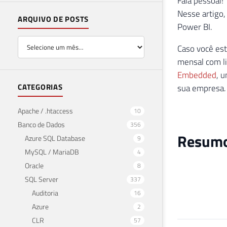
Fala pessoal!
Nesse artigo,
ARQUIVO DE POSTS
Power BI.
Caso você est
mensal com l
Embedded
, 
CATEGORIAS
sua empresa.
Apache / .htaccess
10
Banco de Dados
356
Resumo 
Azure SQL Database
9
MySQL / MariaDB
4
Oracle
8
SQL Server
337
Auditoria
16
Azure
2
CLR
57