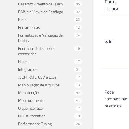
Tipo de
Desenvolvimento de Query
95
Licença
DMVs e Views de Catálogo
32
Erros
23
Ferramentas
12
Formatação e Validação de
24
Dados
Valor
Funcionalidades pouco
19
conhecidas
Hacks
17
Integrações
31
JSON, XML, CSV e Excel
7
Manipulação de Arquivos
13
Pode
Manutenção
92
compartilhar
Monitoramento
41
relatórios
O que não fazer
7
OLE Automation
19
Performance Tuning
26