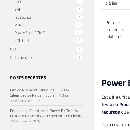
CSS
1
diárias
ERP
1
JavaScript
1
Permite
PHP
17
embeddar
PowerShell / CMD
10
relatórios
SQL CLR
4
SEO
4
Virtualização
5
POSTS RECENTES
Power B
Fim do Microsoft Fabric Trial: O Risco
Silencioso de Perder Tudo em 7 Dias
Esta é a únic
17 de junho de 2026
testar o Powe
Embedding Analytics no Power BI: Reduza
recursos
que 
Custos e Personalize a Experiência do Cliente
21 de maio de 2026
Para criar um