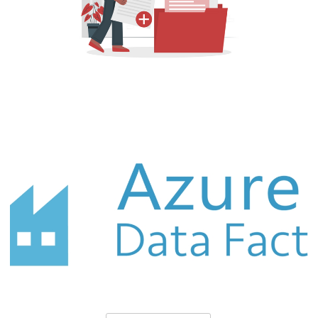
Azure Data Factory (ADF) - Como criar
uma documentação offline (em CSV) do
seu projeto
03 de outubro de 2021
10 min de leitura