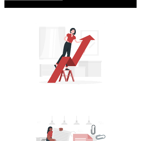
[Live 16/10/2023] - Azure Data Factory:
ETLs, pipelines de dados e integrações na
nuvem | Parte 3
16 de outubro de 2023
1 min de leitura
Azure Data Factory (ADF) - Como alterar
o Service Objective e redimensionar um
Azure SQL Database utilizando comandos
T-SQL
13 de agosto de 2022
5 min de leitura