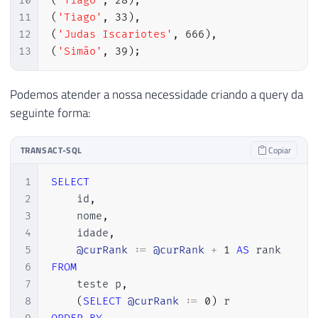
10
(
'Tiago'
,
28
)
,
11
(
'Tiago'
,
33
)
,
12
(
'Judas Iscariotes'
,
666
)
,
13
(
'Simão'
,
39
)
;
Podemos atender a nossa necessidade criando a query da
seguinte forma:
TRANSACT-SQL
Copiar
1
SELECT
2
    id
,
3
    nome
,
4
    idade
,
5
@curRank
 :
=
@curRank
+
1
AS
6
FROM
7
    teste p
,
8
(
SELECT
@curRank
 :
=
0
)