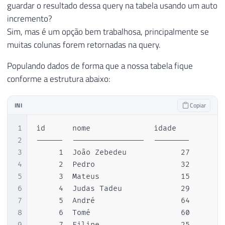
guardar o resultado dessa query na tabela usando um auto
incremento?
Sim, mas é um opção bem trabalhosa, principalmente se
muitas colunas forem retornadas na query.
Populando dados de forma que a nossa tabela fique
conforme a estrutura abaixo:
INI
Copiar
1
id      nome              idade  

2
------  ----------------  --------

3
     1  João Zebedeu            27

4
     2  Pedro                   32

5
     3  Mateus                  15

6
     4  Judas Tadeu             29

7
     5  André                   64

8
     6  Tomé                    60

9
     7  Filipe                  25
