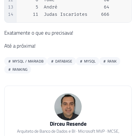
13
     5  André                 64        11
14
    11  Judas Iscariotes     666        1
Exatamente o que eu precisava!
Até a próxima!
MYSQL / MARIADB
DATABASE
MYSQL
RANK
RANKING
Dirceu Resende
Arquiteto de Banco de Dados e BI · Microsoft MVP · MCSE,