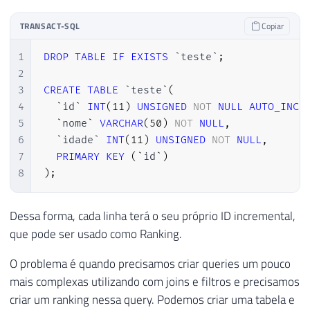
TRANSACT-SQL
Copiar
1
DROP
TABLE
IF
EXISTS
`
teste
`
;
2
3
CREATE
TABLE
`
teste
`
(
4
`
id
`
INT
(
11
)
UNSIGNED
NOT
NULL
AUTO_INCR
5
`
nome
`
VARCHAR
(
50
)
NOT
NULL
,
6
`
idade
`
INT
(
11
)
UNSIGNED
NOT
NULL
,
7
PRIMARY
KEY
(
`
id
`
)
8
)
;
Dessa forma, cada linha terá o seu próprio ID incremental,
que pode ser usado como Ranking.
O problema é quando precisamos criar queries um pouco
mais complexas utilizando com joins e filtros e precisamos
criar um ranking nessa query. Podemos criar uma tabela e