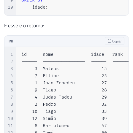
9
ORDER
BY
10
    idade
;
E esse é o retorno:
INI
Copiar
1
id      nome              idade   rank  

2
------  ----------------  ------  --------
3
     3  Mateus                15         1
4
     7  Filipe                25         2
5
     1  João Zebedeu          27         3
6
     9  Tiago                 28         4
7
     4  Judas Tadeu           29         5
8
     2  Pedro                 32         6
9
    10  Tiago                 33         7
10
    12  Simão                 39         8
11
     8  Bartolomeu            47         9
12
     6  Tomé                  60        10