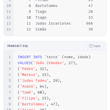
10
     8  Bartolomeu              47

11
     9  Tiago                   28

12
    10  Tiago                   33

13
    11  Judas Iscariotes       666

14
    12  Simão                   39
TRANSACT-SQL
Copiar
1
INSERT
INTO
`
teste
`
(
nome
,
 idade
)
2
VALUES
(
'João Zebedeu'
,
27
)
,
3
(
'Pedro'
,
32
)
,
4
(
'Mateus'
,
15
)
,
5
(
'Judas Tadeu'
,
29
)
,
6
(
'André'
,
64
)
,
7
(
'Tomé'
,
60
)
,
8
(
'Filipe'
,
25
)
,
9
(
'Bartolomeu'
,
47
)
,