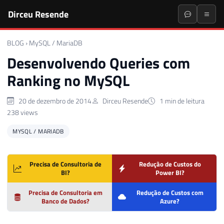
Dirceu Resende
BLOG
›
MySQL / MariaDB
Desenvolvendo Queries com
Ranking no MySQL
20 de dezembro de 2014
Dirceu Resende
1 min de leitura
238 views
MYSQL / MARIADB
Precisa de Consultoria de
Redução de Custos do
BI?
Power BI?
Precisa de Consultoria em
Redução de Custos com
Banco de Dados?
Azure?