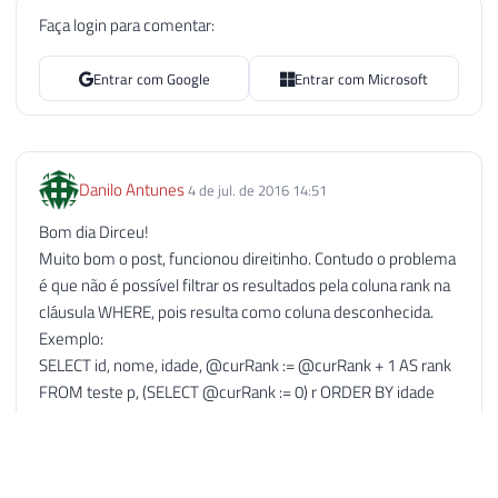
Faça login para comentar:
Entrar com Google
Entrar com Microsoft
Danilo Antunes
4 de jul. de 2016 14:51
Bom dia Dirceu!
Muito bom o post, funcionou direitinho. Contudo o problema
é que não é possível filtrar os resultados pela coluna rank na
cláusula WHERE, pois resulta como coluna desconhecida.
Exemplo:
SELECT id, nome, idade, @curRank := @curRank + 1 AS rank
FROM teste p, (SELECT @curRank := 0) r ORDER BY idade
WHERE rank BETWEEN 1 AND 5 || nome='Bartolomeu'
Resulta em erro do tipo "#1054 - Unknown column 'rank' in
'where clause'"