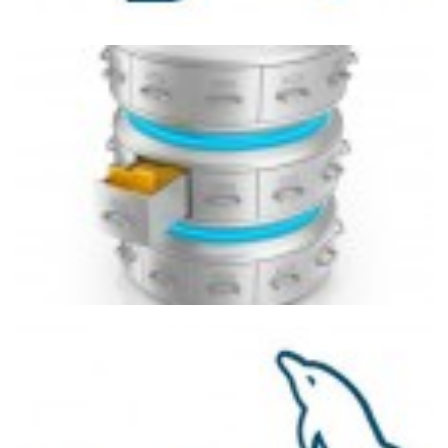
MySQL - Como converter hora
armazenada como inteiro para uma
coluna do tipo time
03 de julho de 2016
3 min de leitura
Semelhanças e Diferenças entre DELETE,
TRUNCATE e DROP TABLE
17 de fevereiro de 2015
4 min de leitura