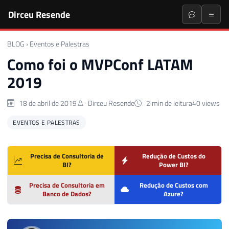
Dirceu Resende
BLOG
›
Eventos e Palestras
Como foi o MVPConf LATAM
2019
18 de abril de 2019
Dirceu Resende
2 min de leitura
40 views
EVENTOS E PALESTRAS
Precisa de Consultoria de
Redução de Custos do
BI?
Power BI?
Precisa de Consultoria em
Redução de Custos com
Banco de Dados?
Azure?