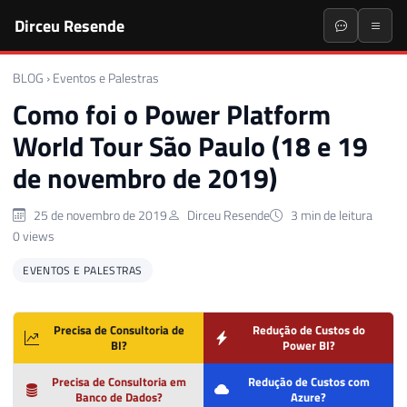
Dirceu Resende
BLOG
›
Eventos e Palestras
Como foi o Power Platform
World Tour São Paulo (18 e 19
de novembro de 2019)
25 de novembro de 2019
Dirceu Resende
3 min de leitura
0 views
EVENTOS E PALESTRAS
Precisa de Consultoria de
Redução de Custos do
BI?
Power BI?
Precisa de Consultoria em
Redução de Custos com
Banco de Dados?
Azure?