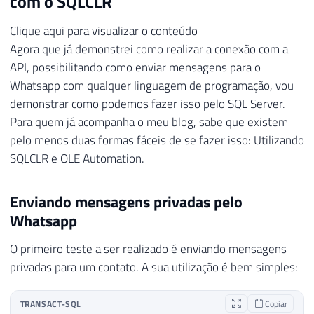
com o SQLCLR
25
Clique aqui para visualizar o conteúdo
26
if
(
string
.
IsNullOrEmpty
(
encodin
Agora que já demonstrei como realizar a conexão com a
27
            encoding 
=
"UTF-8"
;
API, possibilitando como enviar mensagens para o
28
29
Whatsapp com qualquer linguagem de programação, vou
30
try
demonstrar como podemos fazer isso pelo SQL Server.
31
{
Para quem já acompanha o meu blog, sabe que existem
32
pelo menos duas formas fáceis de se fazer isso: Utilizando
33
var
 request 
=
(
HttpWebReques
SQLCLR e OLE Automation.
34
            request
.
Method 
=
 metodo
;
35
            request
.
Timeout 
=
 timeout 
*
Enviando mensagens privadas pelo
36
Whatsapp
37
38
if
(
url
.
IndexOf
(
"https://"
)
O primeiro teste a ser realizado é enviando mensagens
39
{
privadas para um contato. A sua utilização é bem simples:
40
                ServicePointManager
.
Expe
41
                ServicePointManager
.
Secu
42
                ServicePointManager
.
Serv
TRANSACT-SQL
Copiar