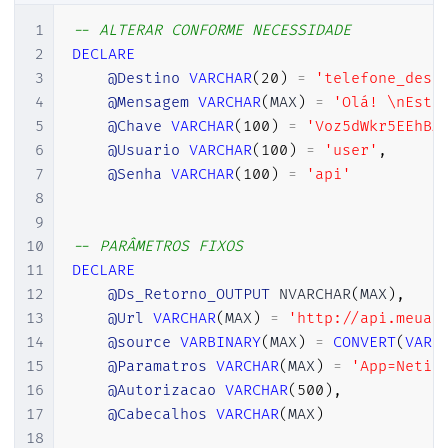
43
}
44
1
-- ALTERAR CONFORME NECESSIDADE
45
2
DECLARE
46
if
(
!
string
.
IsNullOrEmpty
(
co
3
@Destino
VARCHAR
(
20
)
=
'telefone_dest
47
{
4
@Mensagem
VARCHAR
(
MAX
)
=
'Olá! \nEsta
48
                request
.
ContentType 
=
 co
5
@Chave
VARCHAR
(
100
)
=
'Voz5dWkr5EEhBA
49
}
6
@Usuario
VARCHAR
(
100
)
=
'user'
,
50
7
@Senha
VARCHAR
(
100
)
=
'api'
51
8
52
if
(
!
string
.
IsNullOrEmpty
(
ac
9
53
{
10
-- PARÂMETROS FIXOS
54
                request
.
Accept 
=
 accept
;
11
DECLARE
55
}
12
@Ds_Retorno_OUTPUT
 NVARCHAR
(
MAX
)
,
56
13
@Url
VARCHAR
(
MAX
)
=
'http://api.meuap
57
14
@source
VARBINARY
(
MAX
)
=
CONVERT
(
VARB
58
if
(
!
string
.
IsNullOrEmpty
(
ds
15
@Paramatros
VARCHAR
(
MAX
)
=
'App=NetiZ
59
{
16
@Autorizacao
VARCHAR
(
500
)
,
60
17
@Cabecalhos
VARCHAR
(
MAX
)
61
var
 cabecalhos 
=
 dsHeade
18