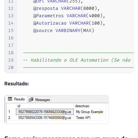
11
@Url
VARCHAR
(
255
)
,
12
@resposta
VARCHAR
(
8000
)
,
13
@Parametros
VARCHAR
(
4000
)
,
14
@Autorizacao
VARCHAR
(
100
)
,
15
@source
VARBINARY
(
MAX
)
16
17
18
-----------------------------------------
19
-- Habilitando o OLE Automation (Se não e
20
-----------------------------------------
21
22
DECLARE
@Fl_Ole_Automation_Ativado
BIT
=
Resultado:
23
24
IF
(
@Fl_Ole_Automation_Ativado
=
0
)
25
BEGIN
26
27
EXECUTE
 sp_configure 
'show advanced o
28
RECONFIGURE
WITH
 OVERRIDE
;
29