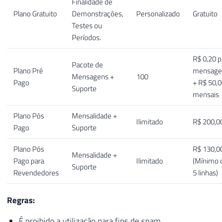
Finalidade de
Plano Gratuito
Demonstrações,
Personalizado
Gratuito
Testes ou
Períodos.
R$ 0,20 p
Pacote de
Plano Pré
mensag
Mensagens +
100
Pago
+ R$ 50,
Suporte
mensais
Plano Pós
Mensalidade +
Ilimitado
R$ 200,0
Pago
Suporte
Plano Pós
R$ 130,0
Mensalidade +
Pago para
Ilimitado
(Mínimo 
Suporte
Revendedores
5 linhas)
Regras:
É proibido a utilização para fins de spam