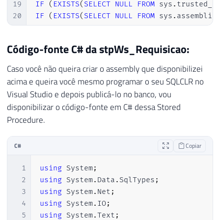
19
IF
(
EXISTS
(
SELECT
NULL
FROM
 sys
.
trusted_a
20
IF
(
EXISTS
(
SELECT
NULL
FROM
 sys
.
assemblie
21
22
-- Crio o assembly no banco
Código-fonte C# da stpWs_Requisicao:
23
CREATE
 ASSEMBLY 
[
SQLCLR_Requisicao_Web
]
24
AUTHORIZATION
[
dbo
]
Caso você não queira criar o assembly que disponibilizei
25
FROM
0x4D5A900003000000040000
acima e queira você mesmo programar o seu SQLCLR no
26
WITH
 PERMISSION_SET 
=
 EXTERNAL_ACCESS
Visual Studio e depois publicá-lo no banco, vou
27
disponibilizar o código-fonte em C# dessa Stored
28
Procedure.
29
-- Adiciono o assembly como confiável
30
EXEC
 sys
.
sp_add_trusted_assembly 
@hash
=
C#
Copiar
31
@descrip
32
1
using
System
;
33
2
using
System
.
Data
.
SqlTypes
;
34
-- Desativo o modo TRUSTWORTHY do banco p
3
using
System
.
Net
;
35
ALTER
DATABASE
 Base_Teste 
SET
 TRUSTWORTHY
4
using
System
.
IO
;
36
GO

5
using
System
.
Text
;
37