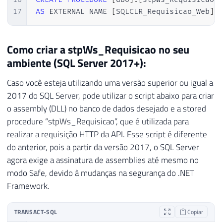
72
-----------------------------------------
17
AS
 EXTERNAL NAME 
[
SQLCLR_Requisicao_Web
]
.
73
74
IF
(
@Fl_Ole_Automation_Ativado
=
0
)
75
BEGIN
Como criar a stpWs_Requisicao no seu
76
ambiente (SQL Server 2017+):
77
EXECUTE
 sp_configure 
'show advanced o
78
RECONFIGURE
WITH
 OVERRIDE
;
Caso você esteja utilizando uma versão superior ou igual a
79
2017 do SQL Server, pode utilizar o script abaixo para criar
80
EXEC
 sp_configure 
'Ole Automation Pro
o assembly (DLL) no banco de dados desejado e a stored
81
RECONFIGURE
WITH
 OVERRIDE
;
procedure “stpWs_Requisicao”, que é utilizada para
82
realizar a requisição HTTP da API. Esse script é diferente
83
END
do anterior, pois a partir da versão 2017, o SQL Server
agora exige a assinatura de assemblies até mesmo no
modo Safe, devido à mudanças na segurança do .NET
Framework.
TRANSACT-SQL
Copiar