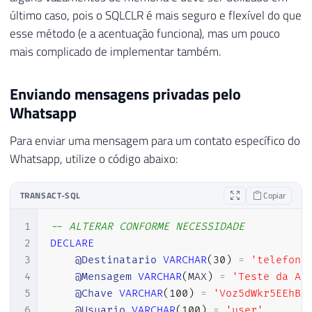
último caso, pois o SQLCLR é mais seguro e flexível do que
esse método (e a acentuação funciona), mas um pouco
mais complicado de implementar também.
Enviando mensagens privadas pelo
Whatsapp
Para enviar uma mensagem para um contato específico do
Whatsapp, utilize o código abaixo:
TRANSACT-SQL
Copiar
1
-- ALTERAR CONFORME NECESSIDADE
2
DECLARE
3
@Destinatario
VARCHAR
(
30
)
=
'telefone
4
@Mensagem
VARCHAR
(
MAX
)
=
'Teste da AP
5
@Chave
VARCHAR
(
100
)
=
'Voz5dWkr5EEhBA
6
@Usuario
VARCHAR
(
100
)
=
'user'
,