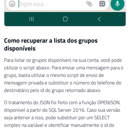
63
64
IF
(
@Fl_Ole_Automation_Ativado
=
0
)
65
BEGIN
66
67
EXECUTE
 sp_configure 
'show advanced o
Como recuperar a lista dos grupos
68
RECONFIGURE
WITH
 OVERRIDE
;
disponíveis
69
70
EXEC
 sp_configure 
'Ole Automation Pro
Para listar os grupos disponíveis na sua conta, você pode
71
RECONFIGURE
WITH
 OVERRIDE
;
utilizar o script abaixo. Para enviar uma mensagem para o
72
grupo, basta utilizar o mesmo script de envio de
73
END
mensagem privada e substituir o número do telefone do
destinatário pelo id do grupo retornado abaixo.
O tratamento do JSON foi feito com a função OPENJSON,
disponível a partir do SQL Server 2016. Caso sua versão
seja anterior a isso, pode substituir por um SELECT
simples na variável e identificar manualmente o id do