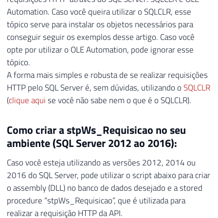
104
35
Automation. Caso você queira utilizar o SQLCLR, esse
105
EXEC
 sp_configure 
'Ole Automation Pr
36
tópico serve para instalar os objetos necessários para
106
RECONFIGURE
WITH
 OVERRIDE
;
37
-----------------------------------------
conseguir seguir os exemplos desse artigo. Caso você
107
38
-- Realizando a requisição
opte por utilizar o OLE Automation, pode ignorar esse
108
END
39
-----------------------------------------
tópico.
40
A forma mais simples e robusta de se realizar requisições
41
SET
@Url
=
'http://api.meuaplicativo.vip:
HTTP pelo SQL Server é, sem dúvidas, utilizando o
SQLCLR
42
(
clique aqui
se você não sabe nem o que é o SQLCLR).
43
SET
@source
=
CONVERT
(
VARBINARY
(
MAX
)
,
@Us
44
SET
@Autorizacao
=
'Basic '
+
 CAST
(
''
AS
 
45
Como criar a stpWs_Requisicao no seu
46
EXEC
 sys
.
sp_OACreate 
'MSXML2.ServerXMLHTT
ambiente (SQL Server 2012 ao 2016):
47
EXEC
 sys
.
sp_OAMethod 
@obj
,
'open'
,
NULL
,
Caso você esteja utilizando as versões 2012, 2014 ou
48
EXEC
 sys
.
sp_OAMethod 
@obj
,
'setRequestHea
49
EXEC
 sys
.
sp_OAMethod 
@obj
,
'setRequestHea
2016 do SQL Server, pode utilizar o script abaixo para criar
50
EXEC
 sys
.
sp_OAMethod 
@obj
,
'send'
,
NULL
,
o assembly (DLL) no banco de dados desejado e a stored
51
procedure “stpWs_Requisicao”, que é utilizada para
52
EXEC
 sys
.
sp_OAGetProperty 
@obj
,
'response
realizar a requisição HTTP da API.