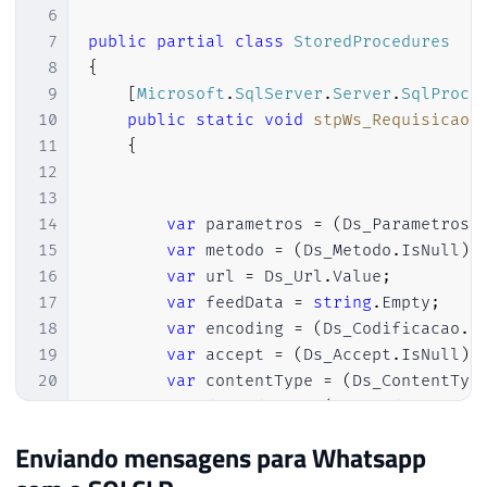
6
38
7
public
partial
class
StoredProcedures
39
-- Crio a Stored Procedure "stpWs_Requisi
8
{
40
CREATE
PROCEDURE
[
dbo
]
.
[
stpWs_Requisicao
]
9
[
Microsoft
.
SqlServer
.
Server
.
SqlProce
41
AS
 EXTERNAL NAME 
[
SQLCLR_Requisicao_Web
]
.
10
public
static
void
stpWs_Requisicao
(
11
{
12
13
14
var
 parametros 
=
(
Ds_Parametros
.
15
var
 metodo 
=
(
Ds_Metodo
.
IsNull
)
16
var
 url 
=
 Ds_Url
.
Value
;
17
var
 feedData 
=
string
.
Empty
;
18
var
 encoding 
=
(
Ds_Codificacao
.
I
19
var
 accept 
=
(
Ds_Accept
.
IsNull
)
20
var
 contentType 
=
(
Ds_ContentTyp
21
var
 dsHeaders 
=
(
Ds_Headers
.
IsNu
22
var
 autenticaProxy 
=
(
!
Fl_Autent
Enviando mensagens para Whatsapp
23
var
 timeout 
=
(
Qt_Segundos_Timeo
24