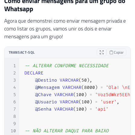
Como enviar mensagens para um grupo do
30
EXEC
 sp_configure 
'Ole Automation Pro
Whatsapp
31
RECONFIGURE
WITH
 OVERRIDE
;
32
Agora que demonstrei como enviar mensagem privada e
33
END
como listar os grupos, vamos unir os dois e enviar
34
mensagens para um grupo!
35
36
TRANSACT-SQL
Copiar
37
-----------------------------------------
38
-- Realizando a requisição
1
-- ALTERAR CONFORME NECESSIDADE
39
-----------------------------------------
2
DECLARE
40
3
@Destino
VARCHAR
(
50
)
,
41
SET
@Url
=
'http://api.meuaplicativo.vip:
4
@Mensagem
VARCHAR
(
8000
)
=
'Ola! \nEs
42
5
@Chave
VARCHAR
(
100
)
=
'Voz5dWkr5EEhB
43
SET
@source
=
CONVERT
(
VARBINARY
(
MAX
)
,
@Us
6
@Usuario
VARCHAR
(
100
)
=
'user'
,
44
SET
@Autorizacao
=
'Basic '
+
 CAST
(
''
AS
 
7
@Senha
VARCHAR
(
100
)
=
'api'
45
8
46
EXEC
 sys
.
sp_OACreate 
'MSXML2.ServerXMLHTT
9
47
EXEC
 sys
.
sp_OAMethod 
@obj
,
'open'
,
NULL
,
10
-- NÃO ALTERAR DAQUI PARA BAIXO
48
EXEC
 sys
.
sp_OAMethod 
@obj
,
'setRequestHea