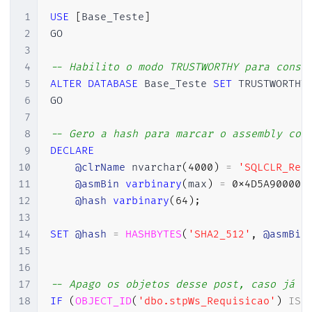
1
USE
[
Base_Teste
]
2
GO

3
4
-- Habilito o modo TRUSTWORTHY para conse
5
ALTER
DATABASE
 Base_Teste 
SET
 TRUSTWORTHY
6
GO

7
8
-- Gero a hash para marcar o assembly com
9
DECLARE
10
@clrName
 nvarchar
(
4000
)
=
'SQLCLR_Req
11
@asmBin
varbinary
(
max
)
=
0x4D5A900
12
@hash
varbinary
(
64
)
;
13
14
SET
@hash
=
HASHBYTES
(
'SHA2_512'
,
@asmBin
15
16
17
-- Apago os objetos desse post, caso já t
18
IF
(
OBJECT_ID
(
'dbo.stpWs_Requisicao'
)
IS