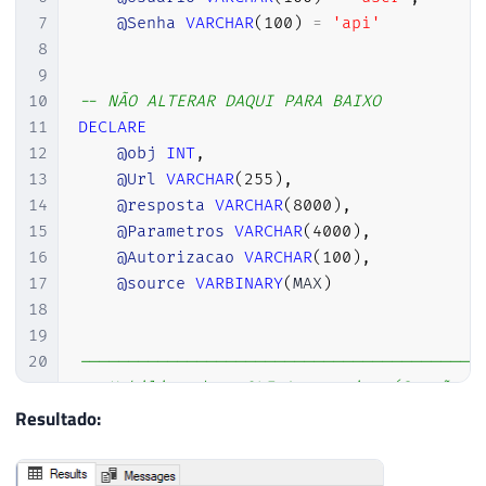
7
@Senha
VARCHAR
(
100
)
=
'api'
8
9
10
-- NÃO ALTERAR DAQUI PARA BAIXO
11
DECLARE
12
@obj
INT
,
13
@Url
VARCHAR
(
255
)
,
14
@resposta
VARCHAR
(
8000
)
,
15
@Parametros
VARCHAR
(
4000
)
,
16
@Autorizacao
VARCHAR
(
100
)
,
17
@source
VARBINARY
(
MAX
)
18
19
20
-----------------------------------------
21
-- Habilitando o OLE Automation (Se não e
22
-----------------------------------------
Resultado:
23
24
DECLARE
@Fl_Ole_Automation_Ativado
BIT
=