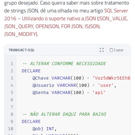
grupo desejado. Caso queira saber mais sobre tratamento
de strings JSON, dê uma olhada no meu artigo
SQL Server
2016 – Utilizando o suporte nativo a JSON (JSON_VALUE,
JSON_QUERY, OPENJSON, FOR JSON, ISJSON,
JSON_MODIFY)
.
TRANSACT-SQL
Copiar
1
-- ALTERAR CONFORME NECESSIDADE
2
DECLARE
3
@Chave
VARCHAR
(
100
)
=
'Voz5dWkr5EEhBA
4
@Usuario
VARCHAR
(
100
)
=
'user'
,
5
@Senha
VARCHAR
(
100
)
=
'api'
6
7
8
-- NÃO ALTERAR DAQUI PARA BAIXO
9
DECLARE
10
@obj
INT
,