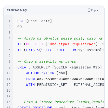
53
EXEC
 sys
.
sp_OADestroy 
@obj
54
TRANSACT-SQL
Copiar
55
56
SELECT
1
USE
[
Base_Teste
]
57
    conteudo
.
id
,
2
GO

58
    conteudo
.
3
59
FROM
4
-- Apago os objetos desse post, caso já t
60
OPENJSON
(
@resposta
,
'$'
)
5
IF
(
OBJECT_ID
(
'dbo.stpWs_Requisicao'
)
IS
61
WITH
(
6
IF
(
EXISTS
(
SELECT
NULL
FROM
 sys
.
assemblie
62
[
root
]
 NVARCHAR
(
MAX
)
AS
 JSON

7
63
)
AS
 elemento

8
-- Crio o assembly no banco
64
CROSS
APPLY
OPENJSON
(
elemento
.
[
root
]
)
9
CREATE
 ASSEMBLY 
[
SQLCLR_Requisicao_Web
]
65
        id 
VARCHAR
(
200
)
,
10
AUTHORIZATION
[
dbo
]
66
        descricao 
VARCHAR
(
500
)
11
FROM
0x4D5A900003000000040000
67
)
AS
 conteudo

12
WITH
 PERMISSION_SET 
=
 EXTERNAL_ACCESS
68
13
69
14
70
-----------------------------------------
15
-- Crio a Stored Procedure "stpWs_Requisi
71
-- Desabilitando o OLE Automation (Se não
16
CREATE
PROCEDURE
[
dbo
]
.
[
stpWs_Requisicao
]