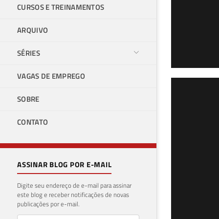
CURSOS E TREINAMENTOS
ARQUIVO
SÉRIES
VAGAS DE EMPREGO
SQL
SOBRE
gru
CONTATO
02 de 
ASSINAR BLOG POR E-MAIL
Digite seu endereço de e-mail para assinar
este blog e receber notificações de novas
publicações por e-mail.