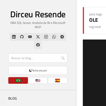
Dirceu Resende
post.tags
OLE
DBA SQL Server, Analista de BI e Microsoft
tag.total
MVP
Tema escuro
BLOG