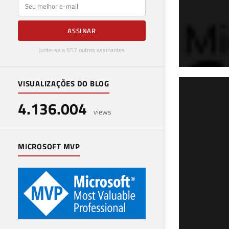
E-mail
ASSINAR
Junte-se a 657 outros assinantes
VISUALIZAÇÕES DO BLOG
SQL
4.136.004
(Si
views
07 de 
MICROSOFT MVP