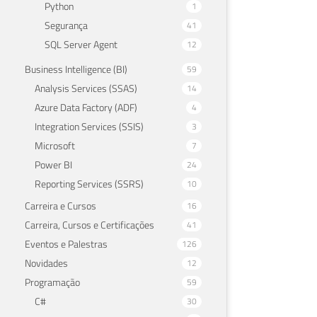
Python
1
Segurança
41
SQL Server Agent
12
Business Intelligence (BI)
59
Analysis Services (SSAS)
14
Azure Data Factory (ADF)
4
Integration Services (SSIS)
3
Microsoft
7
Power BI
24
Reporting Services (SSRS)
10
Carreira e Cursos
16
Carreira, Cursos e Certificações
41
Eventos e Palestras
126
Novidades
12
Programação
59
C#
30