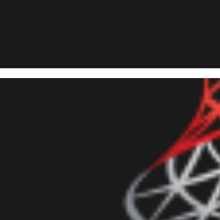
 Server - Como enviar mensag
pos e listas de transmissão d
dezembro de 2019
35 min de leitura