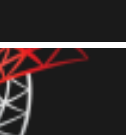
ens para contatos,
o Whatsapp via API