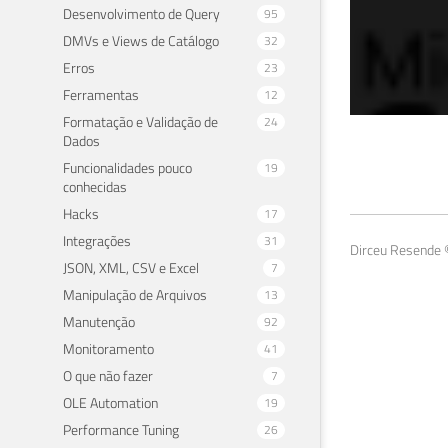
Desenvolvimento de Query
95
DMVs e Views de Catálogo
32
Erros
23
Ferramentas
12
Formatação e Validação de
24
Dados
Hab
Funcionalidades pouco
19
conhecidas
14 de 
Hacks
17
Integrações
31
Dirceu Resende ©
JSON, XML, CSV e Excel
7
Manipulação de Arquivos
13
Manutenção
92
Monitoramento
41
O que não fazer
7
OLE Automation
19
Performance Tuning
26