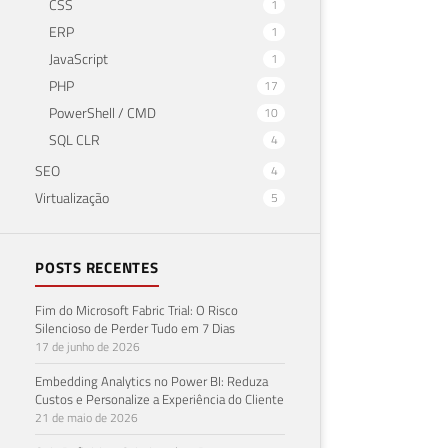
CSS
1
ERP
1
JavaScript
1
PHP
17
PowerShell / CMD
10
SQL CLR
4
SEO
4
Virtualização
5
POSTS RECENTES
Fim do Microsoft Fabric Trial: O Risco
Silencioso de Perder Tudo em 7 Dias
17 de junho de 2026
Embedding Analytics no Power BI: Reduza
Custos e Personalize a Experiência do Cliente
21 de maio de 2026