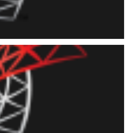
lizar OLE Automation
a)