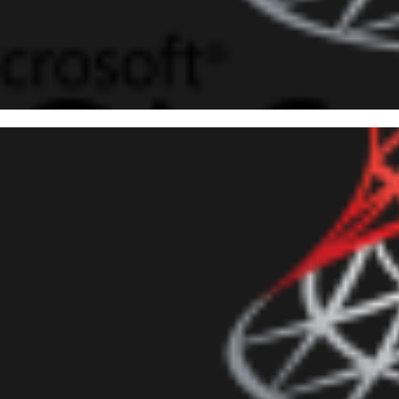
rações com arquivos utiliza
 Server
junho de 2014
10 min de leitura