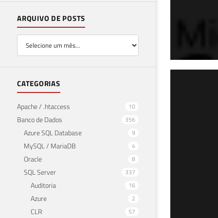
ARQUIVO DE POSTS
Ope
CATEGORIAS
SQL
Apache / .htaccess
10
Banco de Dados
356
14 de 
Azure SQL Database
9
MySQL / MariaDB
4
Oracle
8
SQL Server
337
Auditoria
16
Azure
2
CLR
57