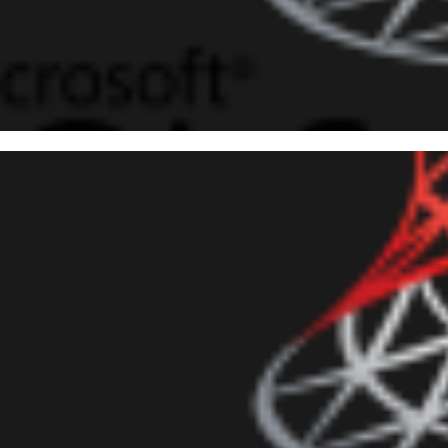
 Server - Permissões para uti
m, a documentação está errad
maio de 2019
4 min de leitura