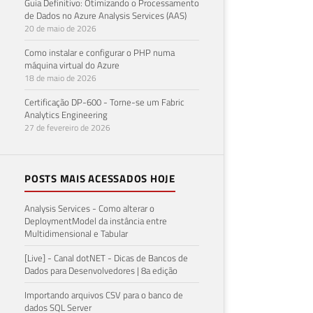
Guia Definitivo: Otimizando o Processamento
de Dados no Azure Analysis Services (AAS)
20 de maio de 2026
Como instalar e configurar o PHP numa
máquina virtual do Azure
18 de maio de 2026
Certificação DP-600 - Torne-se um Fabric
Analytics Engineering
27 de fevereiro de 2026
POSTS MAIS ACESSADOS HOJE
Analysis Services - Como alterar o
DeploymentModel da instância entre
Multidimensional e Tabular
[Live] - Canal dotNET - Dicas de Bancos de
Dados para Desenvolvedores | 8a edição
Importando arquivos CSV para o banco de
dados SQL Server