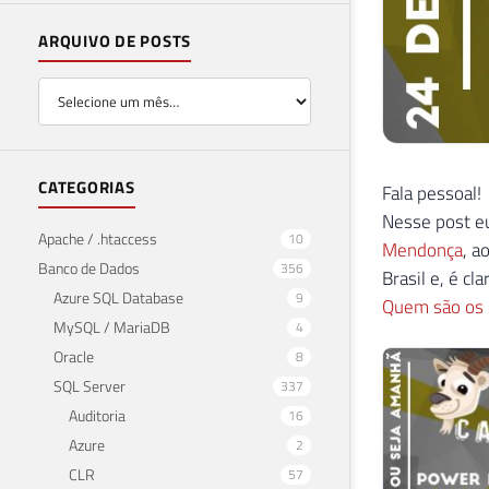
ARQUIVO DE POSTS
CATEGORIAS
Fala pessoal!
Nesse post eu
Apache / .htaccess
10
Mendonça
, a
Banco de Dados
356
Brasil e, é c
Azure SQL Database
9
Quem são os M
MySQL / MariaDB
4
Oracle
8
SQL Server
337
Auditoria
16
Azure
2
CLR
57