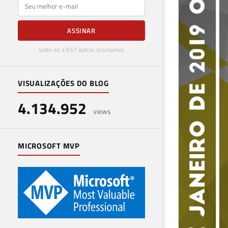
E-mail
ASSINAR
Junte-se a 657 outros assinantes
VISUALIZAÇÕES DO BLOG
4.134.952
views
MICROSOFT MVP