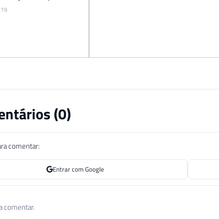
wer BI
019
ntários (
0
)
ara comentar:
Entrar com Google
 a comentar.