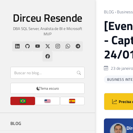
BLOG
›
Business 
Dirceu Resende
[Even
DBA SQL Server, Analista de BI e Microsoft
MVP
- Cap
24/01
23 de janeir
BUSINESS INTEL
Tema escuro
Precisa 
BLOG
Di