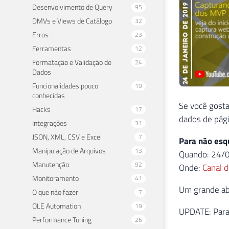
Desenvolvimento de Query
95
DMVs e Views de Catálogo
32
Erros
23
Ferramentas
12
Formatação e Validação de
24
Dados
Funcionalidades pouco
19
conhecidas
Se você gosta
Hacks
17
dados de pág
Integrações
31
JSON, XML, CSV e Excel
7
Para não esq
Manipulação de Arquivos
13
Quando: 24/0
Manutenção
92
Onde:
Canal 
Monitoramento
41
Um grande abr
O que não fazer
7
OLE Automation
19
UPDATE: Para 
Performance Tuning
26