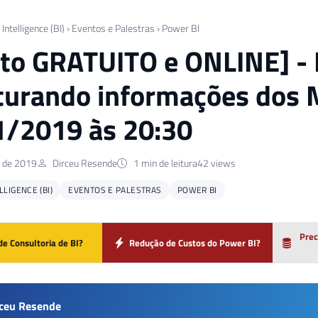
Intelligence (BI)
›
Eventos e Palestras
›
Power BI
to GRATUITO e ONLINE] - 
turando informações dos M
/2019 às 20:30
o de 2019
Dirceu Resende
1 min de leitura
42 views
LIGENCE (BI)
EVENTOS E PALESTRAS
POWER BI
Prec
de Consultoria de BI?
Redução de Custos do Power BI?
rceu Resende