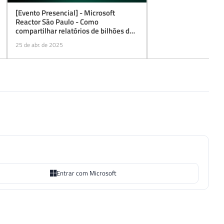
[Evento Presencial] - Microsoft
Reactor São Paulo - Como
compartilhar relatórios de bilhões de
linhas com milhares de pessoas e
25 de abr. de 2025
baixo custo
Entrar com Microsoft