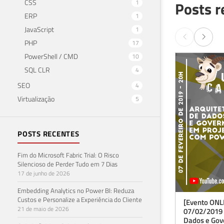
CSS
Posts r
1
ERP
1
JavaScript
1
PHP
17
PowerShell / CMD
10
SQL CLR
4
SEO
4
Virtualização
5
POSTS RECENTES
Fim do Microsoft Fabric Trial: O Risco
Silencioso de Perder Tudo em 7 Dias
17 de junho de 2026
Embedding Analytics no Power BI: Reduza
Custos e Personalize a Experiência do Cliente
[Evento ONL
21 de maio de 2026
07/02/2019 à
Dados e Gov