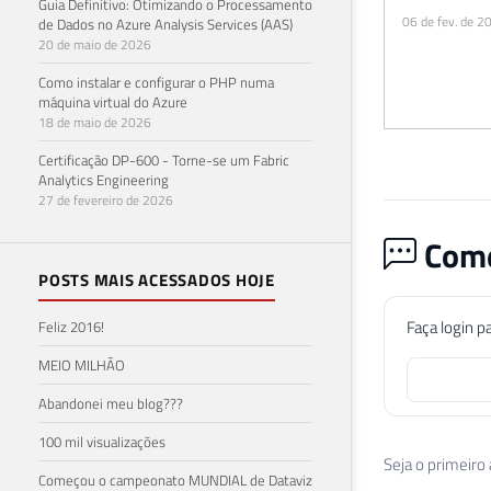
Guia Definitivo: Otimizando o Processamento
BI com o Po
06 de fev. de 2
de Dados no Azure Analysis Services (AAS)
20 de maio de 2026
Como instalar e configurar o PHP numa
máquina virtual do Azure
18 de maio de 2026
Certificação DP-600 - Torne-se um Fabric
Analytics Engineering
27 de fevereiro de 2026
Come
POSTS MAIS ACESSADOS HOJE
Faça login p
Feliz 2016!
MEIO MILHÃO
Abandonei meu blog???
100 mil visualizações
Seja o primeiro
Começou o campeonato MUNDIAL de Dataviz