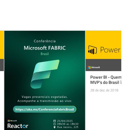
Power BI - Quem são 
MVP's do Brasil ?
28 de dez. de 2018