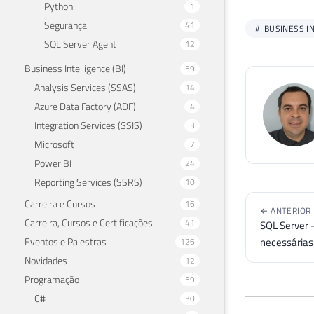
Python
1
Segurança
41
BUSINESS IN
SQL Server Agent
12
Business Intelligence (BI)
59
Analysis Services (SSAS)
14
Azure Data Factory (ADF)
4
Integration Services (SSIS)
3
Microsoft
7
Power BI
24
Reporting Services (SSRS)
10
Carreira e Cursos
16
← ANTERIOR
Carreira, Cursos e Certificações
41
SQL Server 
necessárias
Eventos e Palestras
126
Novidades
12
Programação
59
C#
30