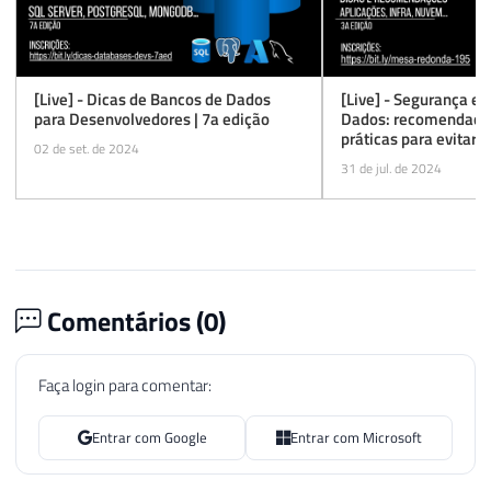
[Live] - Dicas de Bancos de Dados
[Live] - Segurança e
para Desenvolvedores | 7a edição
Dados: recomendaçõ
práticas para evitar 
02 de set. de 2024
ataques
31 de jul. de 2024
Comentários (
0
)
Faça login para comentar:
Entrar com Google
Entrar com Microsoft