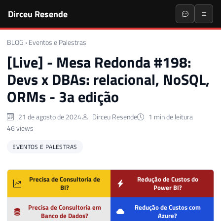
Dirceu Resende
BLOG
›
Eventos e Palestras
[Live] - Mesa Redonda #198:
Devs x DBAs: relacional, NoSQL,
ORMs - 3a edição
21 de agosto de 2024
Dirceu Resende
1 min de leitura
46 views
EVENTOS E PALESTRAS
Precisa de Consultoria de
Redução de Custos do
BI?
Power BI?
Precisa de Consultoria em
Redução de Custos com
Banco de Dados?
Azure?