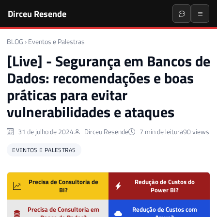
Dirceu Resende
BLOG
›
Eventos e Palestras
[Live] - Segurança em Bancos de
Dados: recomendações e boas
práticas para evitar
vulnerabilidades e ataques
31 de julho de 2024
Dirceu Resende
7 min de leitura
90 views
EVENTOS E PALESTRAS
Precisa de Consultoria de
Redução de Custos do
BI?
Power BI?
Precisa de Consultoria em
Redução de Custos com