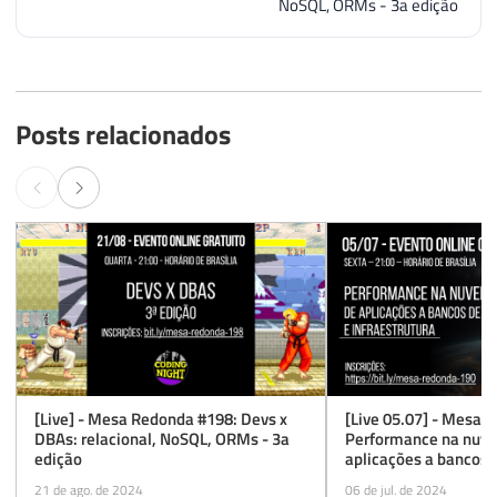
NoSQL, ORMs - 3a edição
Posts relacionados
[Live] - Mesa Redonda #198: Devs x
[Live 05.07] - Mesa 
DBAs: relacional, NoSQL, ORMs - 3a
Performance na nuve
edição
aplicações a bancos 
infraestrutura
21 de ago. de 2024
06 de jul. de 2024